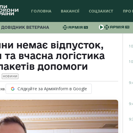
ГОЛОВНА
ВАКАНСІЇ
СОЦЗАХИСТ
ПРО 
ДОВІДНИК ВЕТЕРАНА
йни немає відпусток,
10
 та вчасна логістика
10
пакетів допомоги
НОВИНИ
9:
Слідкуйте за АрміяInform в Google
хв.
9:
9: