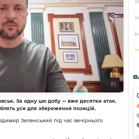
9:
9:
8:
В
вськ. За одну цю добу — вже десятки атак.
облять усе для збереження позицій.
димир Зеленський під час вечірнього