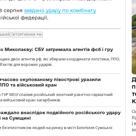
18 серпня
завдано удару по комбінату
сійської федерації.
СЬКИЙ
ВТОРГНЕННЯ РФ
о Миколаєву: СБУ затримала агентів фсб і гру
щині двох агентів рф, які збирали координати логістики, ППО,
б’єктів для ворожих ударів.
Д
мчасово окупованому півострові уразили
ППО та військовий кран
п
т
» ГУР МОУ спалив російський зенітний ракетно-гарматний
а військовий кран загарбників.
К
С
аждало внаслідок подвійного російського удару
К
лі на Сумщині
і 
 безпілотником людей на ринку в місті Білопілля Сумської
н