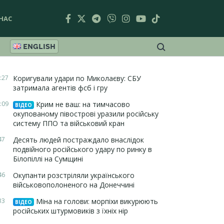
НАС
ENGLISH
:27
Коригували удари по Миколаєву: СБУ
затримала агентів фсб і гру
:09
Крим не ваш: на тимчасово
ВІДЕО
окупованому півострові уразили російську
систему ППО та військовий кран
47
Десять людей постраждало внаслідок
подвійного російського удару по ринку в
Білопіллі на Сумщині
46
Окупанти розстріляли українського
військовополоненого на Донеччині
33
Міна на голови: морпіхи викурюють
ВІДЕО
російських штурмовиків з їхніх нір