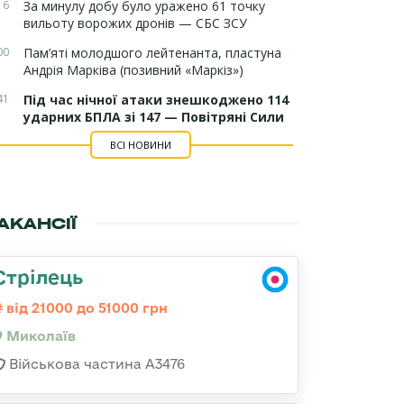
16
За минулу добу було уражено 61 точку
вильоту ворожих дронів — СБС ЗСУ
00
Пам’яті молодшого лейтенанта, пластуна
Андрія Марківа (позивний «Маркіз»)
41
Під час нічної атаки знешкоджено 114
ударних БПЛА зі 147 — Повітряні Сили
ВСІ НОВИНИ
АКАНСІЇ
Стрілець
від 21000 до 51000 грн
Миколаїв
Військова частина А3476