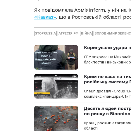
Як повідомляла АрміяInform, у ніч на 
«Кавказ»
, що в Ростовській області ро
STOPRUSSIA
АГРЕСІЯ РФ
ВІЙНА
ВОЛОДИМИР ЗЕЛЕН
Коригували удари п
СБУ викрила на Миколаїв
блокпостів і військових о
Крим не ваш: на ти
російську систему 
Спецпідрозділ «Group 13
комплекс «панцирь-С1» т
Десять людей постр
по ринку в Білопіл
Вранці росіяни атакували
області.