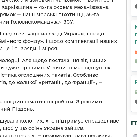
. Харківщина — 42-га окрема механізована
ямок — наші морські піхотинці, 35-та
вний Головнокомандувач ЗСУ.
 щодо ситуації на сході України, і щодо
обмінного фонду», і щодо комплектації наших
це і снаряди, і зброя.
молодці. Але щодо постачання від наших
 дуже просимо. У війни немає відпусток.
гістика оголошених пакетів. Особливо
в, до Великої Британії , до Франції», —
ашої дипломатичної роботи. З різними
ьний Південь.
шувати коло тих, хто підтримує справедливе
П
, щоб у цю осінь Україна зайшла
ли до цього», — резюмував глава держави.