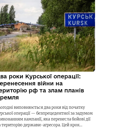
ва роки Курської операції:
еренесення війни на
ериторію рф та злам планів
ремля
ьогодні виповнюється два роки від початку
урської операції — безпрецедентної за задумом
виконанням кампанії, яка перенесла бойові дії
а територію держави-агресора. Цей крок…