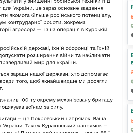
езультати у знищенні російської техніки під
т для України, це зараз основне завдання
ти якомога більше російського потенціалу,
мум контрударної роботи. Зокрема
торії агресора — наша операція в Курській
 російській державі, їхній оборонці та їхній
 допускати розширення війни та наближати
 Справедливий мир для України.
ться заради нашої держави, хто допомагає
 Заради того, щоб якнайшвидше ми досягли
т.
дзначив 100-ту окрему механізовану бригаду —
одякував воїнам за силу.
 бригади — це Покровський напрямок. Ваша
ієї України. Також Курахівський напрямок —
— дякую! Лиманський напрямок — воїни 66-ї