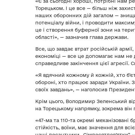
«Є за сьогодні хороші, потрібні нам р
Торецьком. І це все — більш ніж захис
наших оборонних дій загалом — знищи
потенціалу війни, і проводити макси
це і створення буферної зони на тери
області», — зазначив глава держави.
Все, що завдає втрат російській армії,
економіці — все це допомагає нам не
справедливе закінчення цієї агресії.
«Я вдячний кожному й кожній, хто б’є
обороні, хто працює заради України.
своїх завдань», — наголосив Президен
Крім цього, Володимир Зеленський ві
на Торецькому напрямку, зокрема він п
«47-ма та 110-та окремі механізовані
стійкість, воїни, має значення для вс
наші десантники „Сімдесятдев’ятки“ 