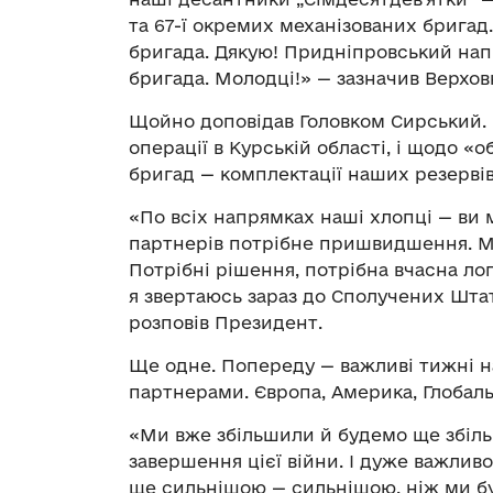
та 67-ї окремих механізованих бригад
бригада. Дякую! Придніпровський напр
бригада. Молодці!» — зазначив Верхо
Щойно доповідав Головком Сирський. І
операції в Курській області, і щодо «
бригад — комплектації наших резервів: 
«По всіх напрямках наші хлопці — ви 
партнерів потрібне пришвидшення. Ми
Потрібні рішення, потрібна вчасна ло
я звертаюсь зараз до Сполучених Штаті
розповів Президент.
Ще одне. Попереду — важливі тижні н
партнерами. Європа, Америка, Глобал
«Ми вже збільшили й будемо ще збіль
завершення цієї війни. І дуже важливо
ще сильнішою — сильнішою, ніж ми бу