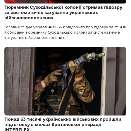
Тюремник Суходільської колонії отримав підозру
за систематичне катування українських
військовополонених
Головне слідче управління СБУ повідомило про підозру за ст. 438
КК України тюремнику Суходільської колонії за систематичне
катування військовополонених.
Понад 63 тисячі українських військових пройшли
підготовку в межах британської операції
INTERFLEX