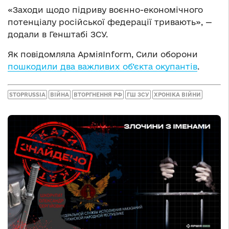
«Заходи щодо підриву воєнно-економічного
потенціалу російської федерації тривають», —
додали в Генштабі ЗСУ.
Як повідомляла АрміяInform, Сили оборони
пошкодили два важливих об’єкта окупантів
.
STOPRUSSIA
ВІЙНА
ВТОРГНЕННЯ РФ
ГШ ЗСУ
ХРОНІКА ВІЙНИ