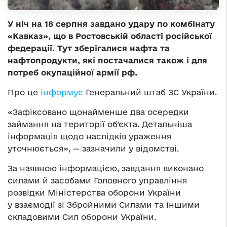
У ніч на 18 серпня завдано удару по комбінату
«Кавказ», що в Ростовській області російської
федерації. Тут зберігалися нафта та
нафтопродукти, які постачалися також і для
потреб окупаційної армії рф.
Про це
інформує
Генеральний штаб ЗС України.
«Зафіксовано щонайменше два осередки
займання на території об’єкта. Детальніша
інформація щодо наслідків ураження
уточнюється», — зазначили у відомстві.
За наявною інформацією, завдання виконано
силами й засобами Головного управління
розвідки Міністерства оборони України
у взаємодії зі Збройними Силами та іншими
складовими Сил оборони України.