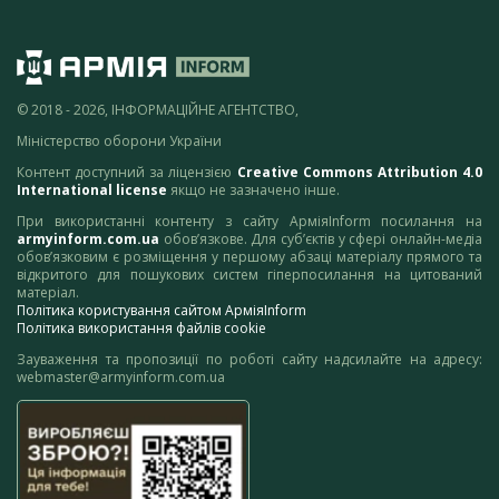
© 2018 - 2026, ІНФОРМАЦІЙНЕ АГЕНТСТВО,
Міністерство оборони України
Контент доступний за ліцензією
Creative Commons Attribution 4.0
International license
якщо не зазначено інше.
При використанні контенту з сайту АрміяInform посилання на
armyinform.com.ua
обов’язкове. Для суб’єктів у сфері онлайн-медіа
обов’язковим є розміщення у першому абзаці матеріалу прямого та
відкритого для пошукових систем гіперпосилання на цитований
матеріал.
Політика користування сайтом АрміяInform
Політика використання файлів cookie
Зауваження та пропозиції по роботі сайту надсилайте на адресу:
webmaster@armyinform.com.ua