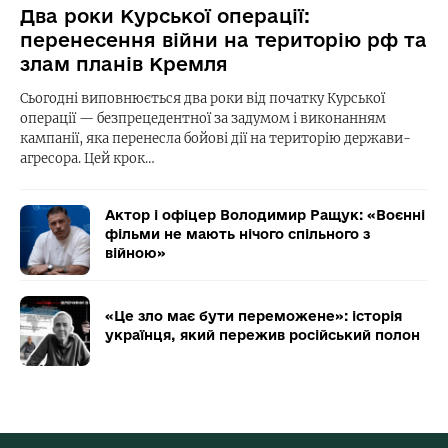
Два роки Курської операції:
перенесення війни на територію рф та
злам планів Кремля
Сьогодні виповнюється два роки від початку Курської
операції — безпрецедентної за задумом і виконанням
кампанії, яка перенесла бойові дії на територію держави-
агресора. Цей крок…
Актор і офіцер Володимир Ращук: «Воєнні
фільми не мають нічого спільного з
війною»
«Це зло має бути переможене»: історія
українця, який пережив російський полон