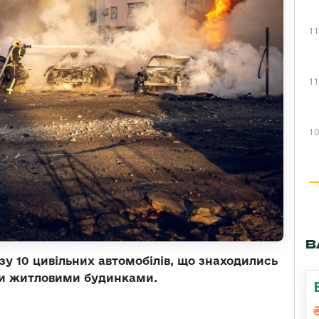
11
11
10
В
азу 10 цивільних автомобілів, що знаходились
ми житловими будинками.