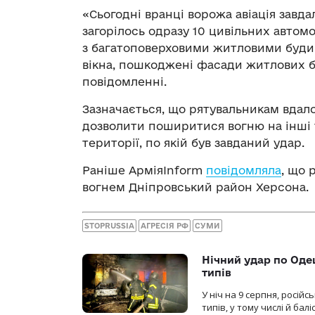
«Сьогодні вранці ворожа авіація завда
загорілось одразу 10 цивільних автом
з багатоповерховими житловими будин
вікна, пошкоджені фасади житлових б
повідомленні.
Зазначається, що рятувальникам вдало
дозволити поширитися вогню на інші
території, по якій був завданий удар.
Раніше АрміяInform
повідомляла
, що 
вогнем Дніпровський район Херсона.
STOPRUSSIA
АГРЕСІЯ РФ
СУМИ
Нічний удар по Одещ
типів
У ніч на 9 серпня, росій
типів, у тому числі й бал