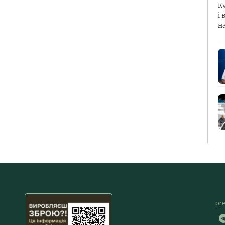
К
і 
н
pr