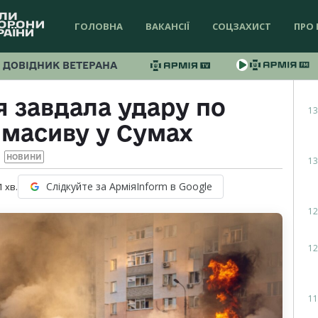
ГОЛОВНА
ВАКАНСІЇ
СОЦЗАХИСТ
ПРО 
ДОВІДНИК ВЕТЕРАНА
я завдала удару по
13
масиву у Сумах
НОВИНИ
13
Слідкуйте за АрміяInform в Google
1
хв.
12
12
11