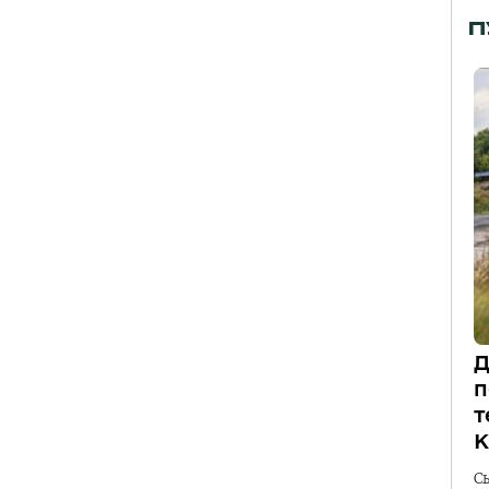
П
Д
п
т
К
С