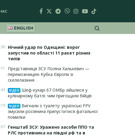
НАС
ENGLISH
:30
Нічний удар по Одещині: ворог
запустив по області 11 ракет різних
типів
:11
Представниця ЗСУ Поліна Халькевич —
переможницею Кубка Європи зі
скелелазіння
:43
Шеф-кухарі 67 ОМБр зійшлися у
ВІДЕО
кулінарному батлі: чим пригощали бійців
:19
Вигнали з туалету: українські FPV
ВІДЕО
змусили росіянина припуститися фатальної
помилки
:57
Генштаб ЗСУ: Уражено засоби ППО та
РЛС противника на півдні рф та в