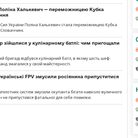
Поліна Халькевич — переможницею Кубка
іння
Сил України Поліна Халькевич стала переможницею Кубка
 Словаччині.
 зійшлися у кулінарному батлі: чим пригощали
ій бригаді відбувся кулінарний батл, в якому шість шеф-
манд змагалися у своїй майстерності.
 українські FPV змусили росіянина припуститися
зпілотних систем змусили окупанта бігати навколо вуличного
ин не припустився фатальної для себе помилки.