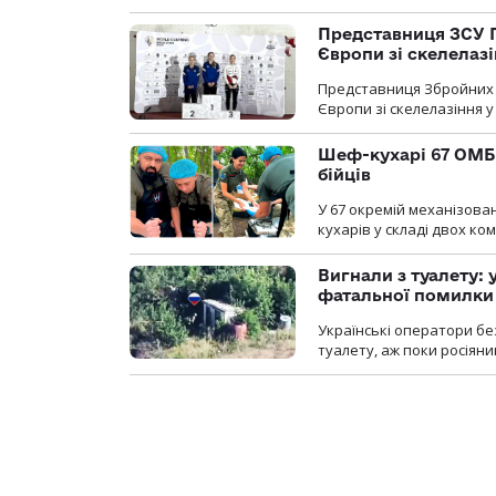
Представниця ЗСУ 
Європи зі скелелаз
Представниця Збройних 
Європи зі скелелазіння у
Шеф-кухарі 67 ОМБр
бійців
У 67 окремій механізован
кухарів у складі двох ко
Вигнали з туалету:
фатальної помилки
Українські оператори бе
туалету, аж поки росіян