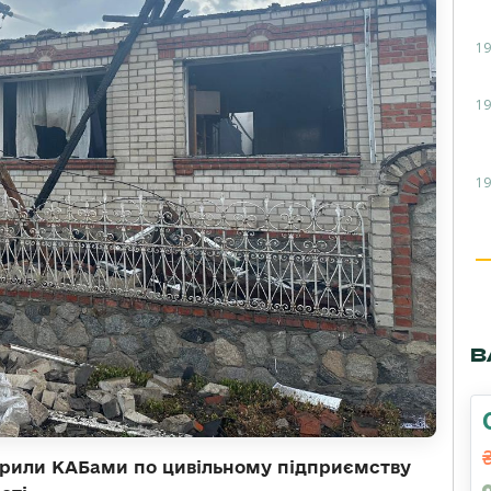
19
19
19
В
дарили КАБами по цивільному підприємству