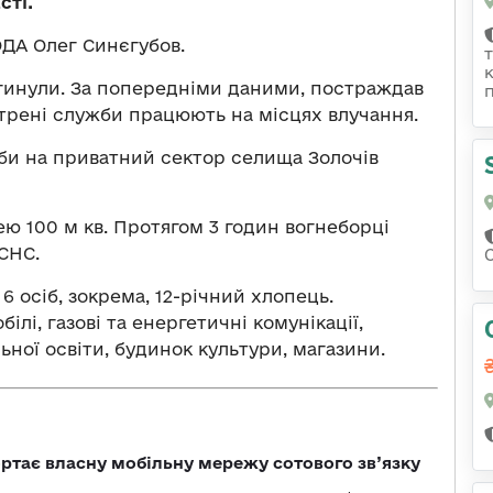
сті.
ОДА Олег Синєгубов.
агинули. За попередніми даними, постраждав
трені служби працюють на місцях влучання.
би на приватний сектор селища Золочів
ю 100 м кв. Протягом 3 годин вогнеборці
СНС.
осіб, зокрема, 12-річний хлопець.
лі, газові та енергетичні комунікації,
льної освіти, будинок культури, магазини.
ртає власну мобільну мережу сотового зв’язку