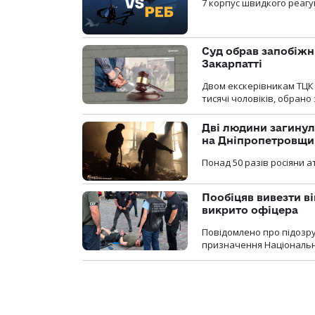
7 корпус швидкого реагу
Суд обрав запобіжн
Закарпатті
Двом екскерівникам ТЦК 
тисячі чоловіків, обрано
Дві людини загинул
на Дніпропетровщи
Понад 50 разів росіяни 
Пообіцяв вивезти ві
викрито офіцера
Повідомлено про підозр
призначення Національної 