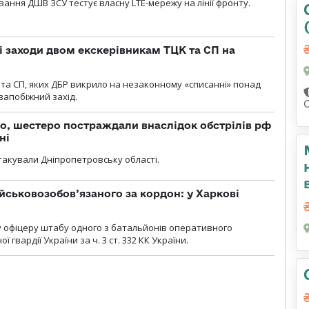
вання ДШВ ЗСУ тестує власну LTE-мережу на лінії фронту.
і заходи двом екскерівникам ТЦК та СП на
та СП, яких ДБР викрило на незаконному «списанні» понад
 запобіжний захід.
о, шестеро постраждали внаслідок обстрілів рф
ні
атакували Дніпропетровську області.
йськовозобов’язаного за кордон: у Харкові
у офіцеру штабу одного з батальйонів оперативного
гвардії України за ч. 3 ст. 332 КК України.