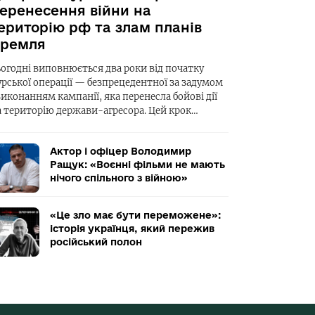
еренесення війни на
ериторію рф та злам планів
ремля
ьогодні виповнюється два роки від початку
урської операції — безпрецедентної за задумом
виконанням кампанії, яка перенесла бойові дії
а територію держави-агресора. Цей крок…
Актор і офіцер Володимир
Ращук: «Воєнні фільми не мають
нічого спільного з війною»
«Це зло має бути переможене»:
історія українця, який пережив
російський полон