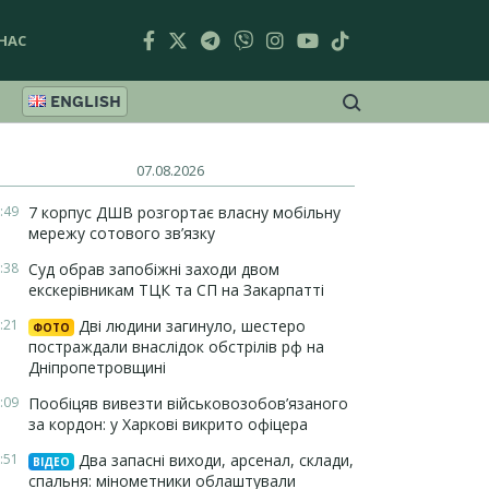
НАС
ENGLISH
07.08.2026
:49
7 корпус ДШВ розгортає власну мобільну
мережу сотового зв’язку
:38
Суд обрав запобіжні заходи двом
екскерівникам ТЦК та СП на Закарпатті
:21
Дві людини загинуло, шестеро
ФОТО
постраждали внаслідок обстрілів рф на
Дніпропетровщині
:09
Пообіцяв вивезти військовозобов’язаного
за кордон: у Харкові викрито офіцера
:51
Два запасні виходи, арсенал, склади,
ВІДЕО
спальня: мінометники облаштували