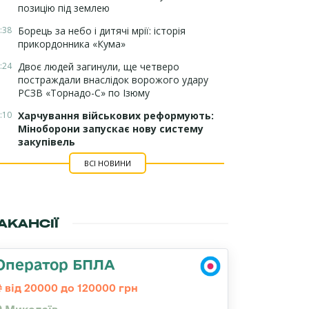
позицію під землею
:38
Борець за небо і дитячі мрії: історія
прикордонника «Кума»
:24
Двоє людей загинули, ще четверо
постраждали внаслідок ворожого удару
РСЗВ «Торнадо-С» по Ізюму
:10
Харчування військових реформують:
Міноборони запускає нову систему
закупівель
ВСІ НОВИНИ
АКАНСІЇ
Оператор БПЛА
від 20000 до 120000 грн