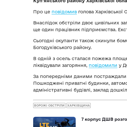
Купʼянського району Харківської обла
Про це
повідомив
голова Харківської 
Внаслідок обстріли двоє цивільних з
ще один працівник підприємства. Екс
Сьогодні окупанти також скинули бом
Богодухівського району.
В одній з осель сталася пожежа площе
ліквідували загоряння,
повідомили
у Д
За попередніми даними постраждали 6 
Пошкоджені приватні будинки, автомобі
адміністративні будівлі, заклад дошкі
ВОРОЖІ ОБСТРІЛИ
ХАРКІВЩИНА
7 корпус ДШВ розго