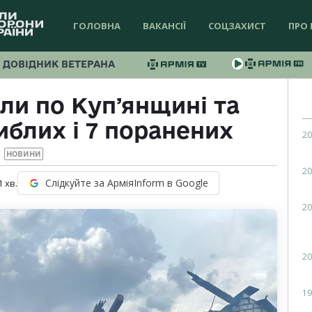
ГОЛОВНА
ВАКАНСІЇ
СОЦЗАХИСТ
ПРО 
ДОВІДНИК ВЕТЕРАНА
ли по Купʼянщині та
иблих і 7 поранених
20
НОВИНИ
20
Слідкуйте за АрміяInform в Google
1
хв.
20
20
19