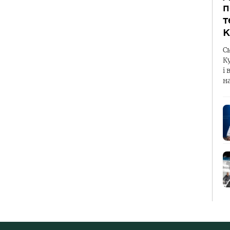
п
т
К
С
К
і 
н