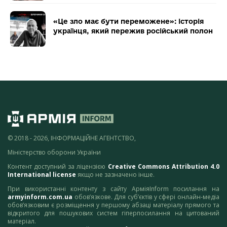
«Це зло має бути переможене»: історія
українця, який пережив російський полон
© 2018 - 2026, ІНФОРМАЦІЙНЕ АГЕНТСТВО,
Міністерство оборони України
Контент доступний за ліцензією
Creative Commons Attribution 4.0
International license
якщо не зазначено інше.
При використанні контенту з сайту АрміяInform посилання на
armyinform.com.ua
обов’язкове. Для суб’єктів у сфері онлайн-медіа
обов’язковим є розміщення у першому абзаці матеріалу прямого та
відкритого для пошукових систем гіперпосилання на цитований
матеріал.