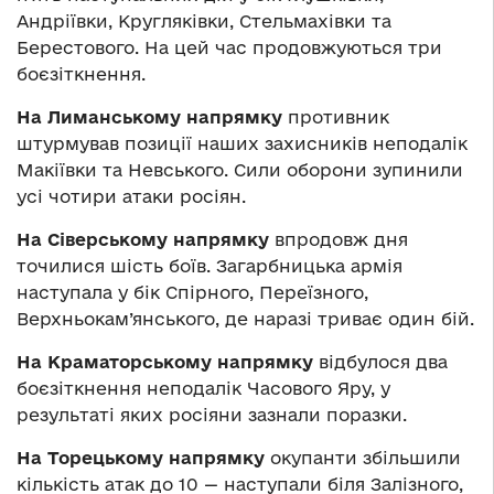
Андріївки, Кругляківки, Стельмахівки та
Берестового. На цей час продовжуються три
боєзіткнення.
На Лиманському напрямку
противник
штурмував позиції наших захисників неподалік
Макіївки та Невського. Сили оборони зупинили
усі чотири атаки росіян.
На Сіверському напрямку
впродовж дня
точилися шість боїв. Загарбницька армія
наступала у бік Спірного, Переїзного,
Верхньокам’янського, де наразі триває один бій.
На Краматорському напрямку
відбулося два
боєзіткнення неподалік Часового Яру, у
результаті яких росіяни зазнали поразки.
На Торецькому напрямку
окупанти збільшили
кількість атак до 10 — наступали біля Залізного,