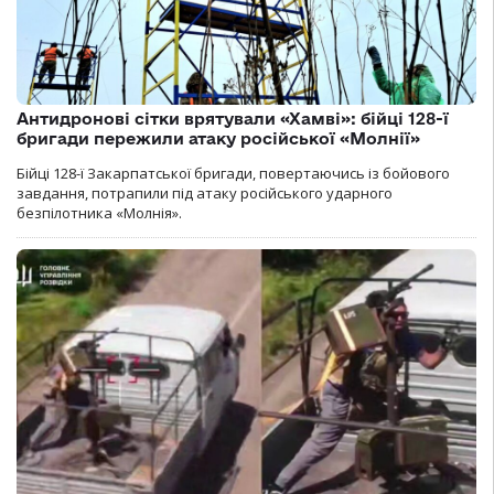
Антидронові сітки врятували «Хамві»: бійці 128-ї
бригади пережили атаку російської «Молнії»
Бійці 128-ї Закарпатської бригади, повертаючись із бойового
завдання, потрапили під атаку російського ударного
безпілотника «Молнія».