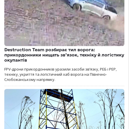
Destruction Team розбирає тил ворога:
прикордонники нищать зв’язок, техніку й логістику
окупантів
FPV-дрони прикордонників уразили засоби зв’язку, РЕБ і РЕР,
техніку, укриття та логістичний хаб ворога на Північно-
Слобожанському напрямку.