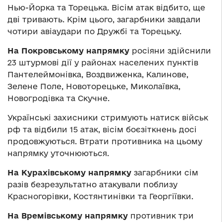
Нью-Йорка та Торецька. Вісім атак відбито, ще
дві тривають. Крім цього, загарбники завдали
чотири авіаудари по Дружбі та Торецьку.
На Покровському напрямку
росіяни здійснили
23 штурмові дії у районах населених пунктів
Пантелеймонівка, Воздвиженка, Калинове,
Зелене Поле, Новоторецьке, Миколаївка,
Новогродівка та Скучне.
Українські захисники стримують натиск військ
рф та відбили 15 атак, вісім боєзіткнень досі
продовжуються. Втрати противника на цьому
напрямку уточнюються.
На Курахівському напрямку
загарбники сім
разів безрезультатно атакували поблизу
Красногорівки, Костянтинівки та Георгіївки.
На Времівському напрямку
противник три