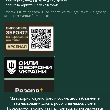
Політика користування сайтом АрміяInform
Політика використання файлів cookie
Зауваження та пропозиції по роботі сайту надсилайте на адресу:
webmaster@armyinform.com.ua
Ми використовуємо файли cookie, щоб забезпечити
вам найкращий досвід роботи на нашому сайті.
Продовжуючи користуватися сайтом, ви погоджуєтесь
press@armyinform.com.ua