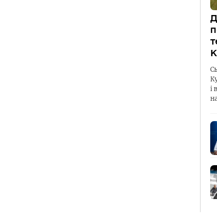
Д
п
т
К
С
К
і 
н