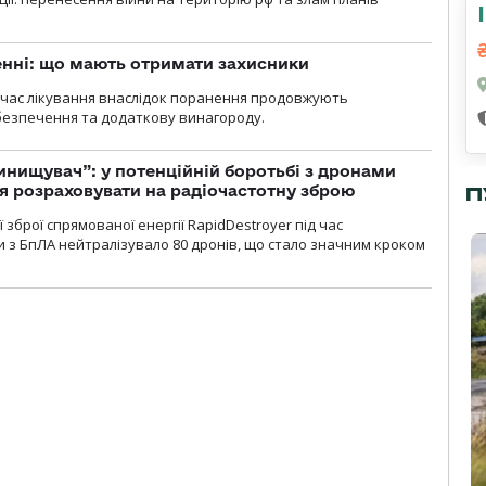
нні: що мають отримати захисники
д час лікування внаслідок поранення продовжують
езпечення та додаткову винагороду.
инищувач”: у потенційній боротьбі з дронами
я розраховувати на радіочастотну зброю
П
зброї спрямованої енергії RapidDestroyer під час
 з БпЛА нейтралізувало 80 дронів, що стало значним кроком