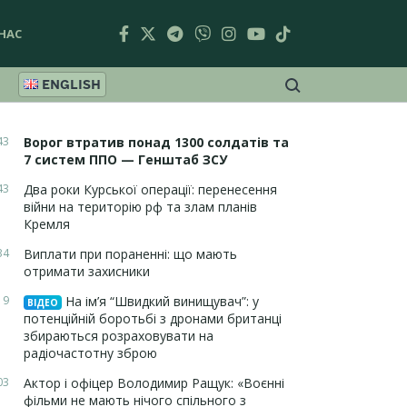
НАС
ENGLISH
43
Ворог втратив понад 1300 солдатів та
7 систем ППО — Генштаб ЗСУ
43
Два роки Курської операції: перенесення
війни на територію рф та злам планів
Кремля
34
Виплати при пораненні: що мають
отримати захисники
19
На ім’я “Швидкий винищувач”: у
ВІДЕО
потенційній боротьбі з дронами британці
збираються розраховувати на
радіочастотну зброю
03
Актор і офіцер Володимир Ращук: «Воєнні
фільми не мають нічого спільного з