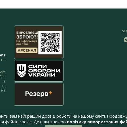
pr
ons
не
orm
Для
м є
 та
 на
 на
чити вам найкращий досвід роботи на нашому сайті. Продовжу
я файлів cookie. Детальніше про
політику використання фай