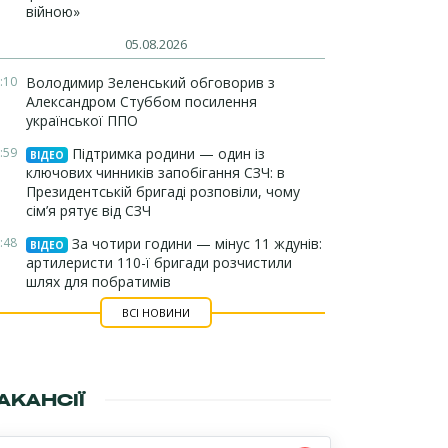
війною»
05.08.2026
:10
Володимир Зеленський обговорив з
Александром Стуббом посилення
української ППО
:59
Підтримка родини — один із
ВІДЕО
ключових чинників запобігання СЗЧ: в
Президентській бригаді розповіли, чому
сім’я рятує від СЗЧ
:48
За чотири години — мінус 11 ждунів:
ВІДЕО
артилеристи 110-ї бригади розчистили
шлях для побратимів
ВСІ НОВИНИ
АКАНСІЇ