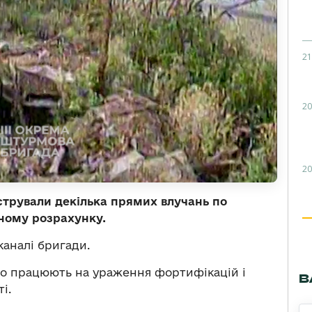
21
20
20
стрували декілька прямих влучань по
тному розрахунку.
каналі бригади.
но працюють на ураження фортифікацій і
В
і.