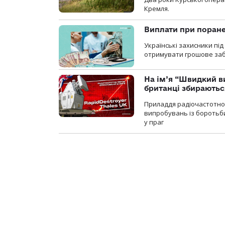
Кремля.
Виплати при поране
Українські захисники пі
отримувати грошове заб
На ім’я “Швидкий в
британці збираютьс
Приладдя радіочастотної 
випробувань із боротьби
у праг