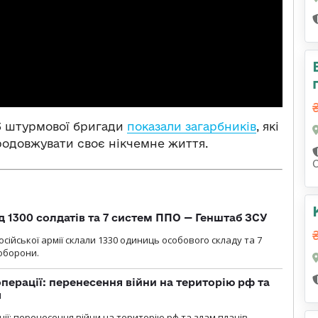
 3 штурмової бригади
показали загарбників
, які
родовжувати своє нікчемне життя.
д 1300 солдатів та 7 систем ППО — Генштаб ЗСУ
сійської армії склали 1330 одиниць особового складу та 7
оборони.
перації: перенесення війни на територію рф та
я
ції: перенесення війни на територію рф та злам планів