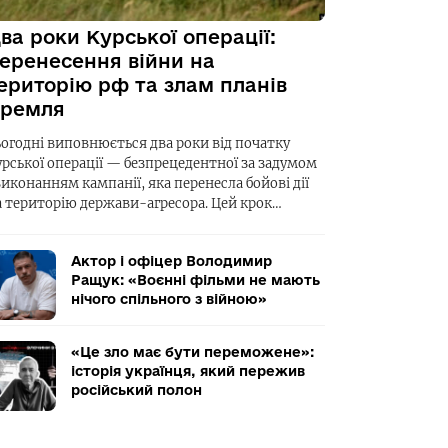
ва роки Курської операції:
еренесення війни на
ериторію рф та злам планів
ремля
ьогодні виповнюється два роки від початку
урської операції — безпрецедентної за задумом
виконанням кампанії, яка перенесла бойові дії
а територію держави-агресора. Цей крок…
Актор і офіцер Володимир
Ращук: «Воєнні фільми не мають
нічого спільного з війною»
«Це зло має бути переможене»:
історія українця, який пережив
російський полон