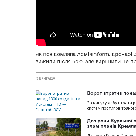
Як повідомляла АрміяInform, дронарі
вижили після бою, але вирішили не п
3 БРИГАДА
Ворог втратив пона
За минулу добу втрати ро
систем протиповітряної 
Два роки Курської о
злам планів Кремл
Два роки Курської опера