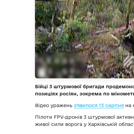
Бійці 3 штурмової бригади продемон
позиціях росіян, зокрема по міноме
Відео уражень
з’явилося 13 серпня
на 
Пілоти FPV-дронів 3 штурмової актив
живої сили ворога у Харківській област