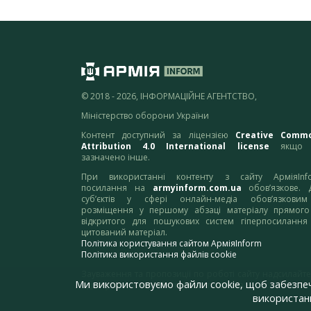
© 2018 - 2026, ІНФОРМАЦІЙНЕ АГЕНТСТВО,
Міністерство оборони України
Контент доступний за ліцензією
Creative Comm
Attribution 4.0 International license
якщо 
зазначено інше.
При використанні контенту з сайту АрміяInf
посилання на
armyinform.com.ua
обов’язкове. 
суб’єктів у сфері онлайн-медіа обов’язкови
розміщення у першому абзаці матеріалу прямого
відкритого для пошукових систем гіперпосилання
цитований матеріал.
Політика користування сайтом АрміяInform
Політика використання файлів cookie
Зауваження та пропозиції по роботі сайту надсилайте
Ми використовуємо файли cookie, щоб забезпе
адресу:
webmaster@armyinform.com.ua
використанн