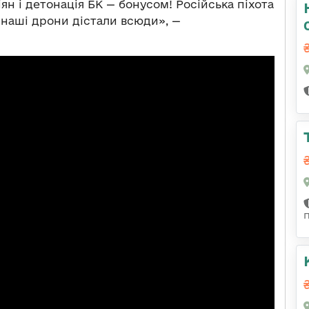
ян і детонація БК — бонусом! Російська піхота
— наші дрони дістали всюди», —