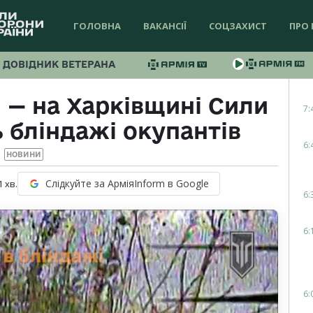
ГОЛОВНА
ВАКАНСІЇ
СОЦЗАХИСТ
ПРО 
ДОВІДНИК ВЕТЕРАНА
и — на Харківщині Сили
7:
 бліндажі окупантів
6:
НОВИНИ
Слідкуйте за АрміяInform в Google
1
хв.
6:
6:
6: