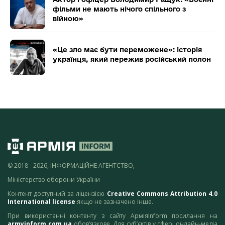
фільми не мають нічого спільного з
війною»
«Це зло має бути переможене»: історія
українця, який пережив російський полон
© 2018 - 2026, ІНФОРМАЦІЙНЕ АГЕНТСТВО,
Міністерство оборони України
Контент доступний за ліцензією
Creative Commons Attribution 4.0
International license
якщо не зазначено інше.
При використанні контенту з сайту АрміяInform посилання на
armyinform.com.ua
обов’язкове. Для суб’єктів у сфері онлайн-медіа