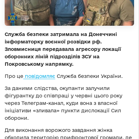
Служба безпеки затримала на Донеччині
інформаторку воєнної розвідки рф.
Зловмисниця передавала агресору локації
оборонних ліній підрозділів ЗСУ на
Покровському напрямку.
Про це
повідомляє
Служба безпеки України.
За даними слідства, окупанти залучили
фігурантку до співпраці у червні цього року
через Телеграм-канал, куди вона з власної
ініціативи «зливала» пункти дислокації Сил
оборони.
Для виконання ворожого завдання жінка
обходила територію прифронтової громади, де