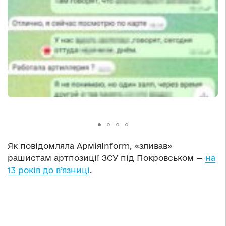
Як повідомляла АрміяInform, «зливав»
рашистам артпозиції ЗСУ під Покровськом —
на
13 років до в’язниці
.