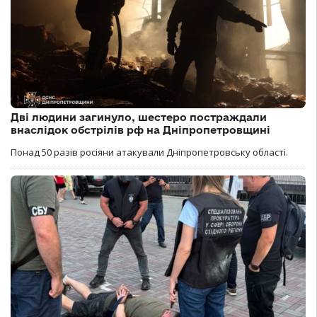
Дві людини загинуло, шестеро постраждали
внаслідок обстрілів рф на Дніпропетровщині
Понад 50 разів росіяни атакували Дніпропетровську області.