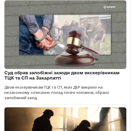
Суд обрав запобіжні заходи двом екскерівникам
ТЦК та СП на Закарпатті
Двом екскерівникам ТЦК та СП, яких ДБР викрило на
незаконному «списанні» понад тисячі чоловіків, обрано
запобіжний захід.