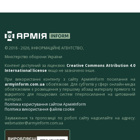
© 2018 - 2026, ІНФОРМАЦІЙНЕ АГЕНТСТВО,
Міністерство оборони України
Контент доступний за ліцензією
Creative Commons Attribution 4.0
International license
якщо не зазначено інше.
При використанні контенту з сайту АрміяInform посилання на
armyinform.com.ua
обов’язкове. Для суб’єктів у сфері онлайн-медіа
обов’язковим є розміщення у першому абзаці матеріалу прямого та
відкритого для пошукових систем гіперпосилання на цитований
матеріал.
Політика користування сайтом АрміяInform
Політика використання файлів cookie
Зауваження та пропозиції по роботі сайту надсилайте на адресу:
webmaster@armyinform.com.ua