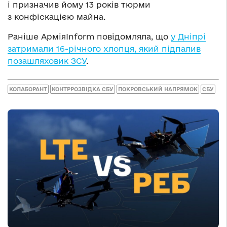
і призначив йому 13 років тюрми
з конфіскацією майна.
Раніше АрміяInform повідомляла, що
у Дніпрі
затримали 16-річного хлопця, який підпалив
позашляховик ЗСУ
.
КОЛАБОРАНТ
КОНТРРОЗВІДКА СБУ
ПОКРОВСЬКИЙ НАПРЯМОК
СБУ