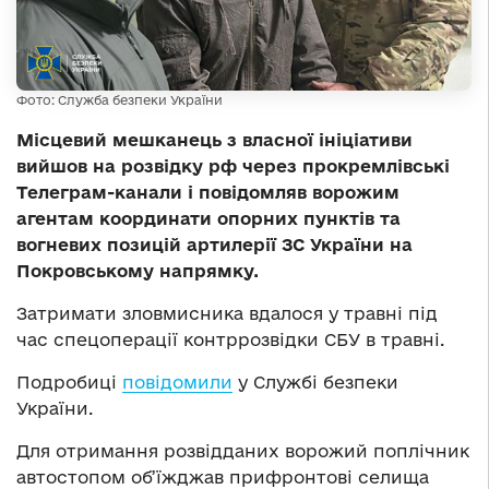
Фото: Служба безпеки України
Місцевий мешканець з власної ініціативи
вийшов на розвідку рф через прокремлівські
Телеграм-канали і повідомляв ворожим
агентам координати опорних пунктів та
вогневих позицій артилерії ЗС України на
Покровському напрямку.
Затримати зловмисника вдалося у травні під
час спецоперації контррозвідки СБУ в травні.
Подробиці
повідомили
у Службі безпеки
України.
Для отримання розвідданих ворожий поплічник
автостопом об’їжджав прифронтові селища