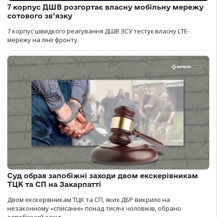
7 корпус ДШВ розгортає власну мобільну мережу
сотового зв’язку
7 корпус швидкого реагування ДШВ ЗСУ тестує власну LTE-
мережу на лінії фронту.
Суд обрав запобіжні заходи двом екскерівникам
ТЦК та СП на Закарпатті
Двом екскерівникам ТЦК та СП, яких ДБР викрило на
незаконному «списанні» понад тисячі чоловіків, обрано
запобіжний захід.