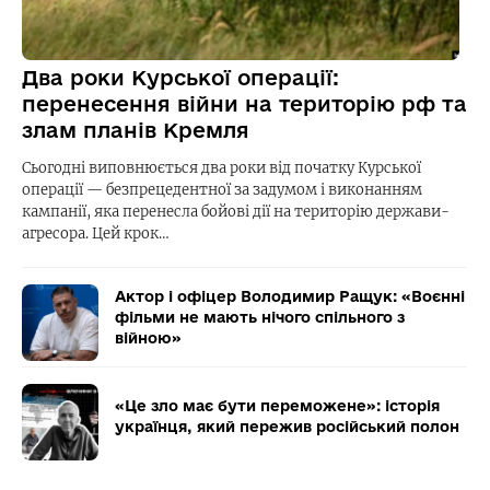
Два роки Курської операції:
перенесення війни на територію рф та
злам планів Кремля
Сьогодні виповнюється два роки від початку Курської
операції — безпрецедентної за задумом і виконанням
кампанії, яка перенесла бойові дії на територію держави-
агресора. Цей крок…
Актор і офіцер Володимир Ращук: «Воєнні
фільми не мають нічого спільного з
війною»
«Це зло має бути переможене»: історія
українця, який пережив російський полон