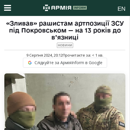
EN
«Зливав» рашистам артпозиції ЗСУ
під Покровськом — на 13 років до
в’язниці
НОВИНИ
9 Серпня 2024, 20:12
Прочитаєте за:
< 1
хв.
Слідкуйте за АрміяInform в Google