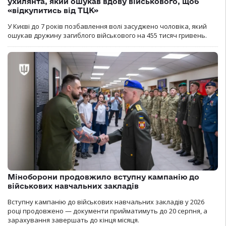
ухилянта, який ошукав вдову військового, щоб
«відкупитись від ТЦК»
У Києві до 7 років позбавлення волі засуджено чоловіка, який
ошукав дружину загиблого військового на 455 тисяч гривень.
Міноборони продовжило вступну кампанію до
військових навчальних закладів
Вступну кампанію до військових навчальних закладів у 2026
році продовжено — документи прийматимуть до 20 серпня, а
зарахування завершать до кінця місяця.