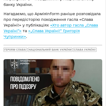
банку України.
Нагадаємо, що АрміяInform раніше розповідала
про передісторію походження гасла «Слава
Україні!» у публікаціях
«Хто автор гасла „Слава
Україні“»
та
«„Слава Україні!“ Григорія
Чупринки»
.
ГЕРОЯМ СЛАВА!
НАЦІОНАЛЬНИЙ БАНК УКРАЇНИ
СЛАВА УКРАЇНІ!