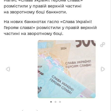
Напис «Слава Україні! Героям слава!»
розмістили у правій верхній частині
на зворотному боці банкноти.
На нових банкнотах гасло «Слава Україні!
Героям слава!» розмістили у правій верхній
частині на зворотному боці.