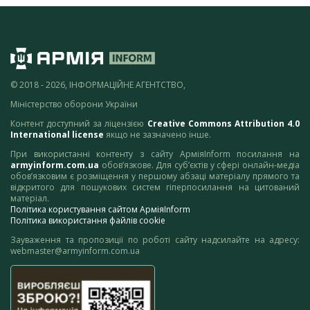
© 2018 - 2026, ІНФОРМАЦІЙНЕ АГЕНТСТВО,
Міністерство оборони України
Контент доступний за ліцензією
Creative Commons Attribution 4.0
International license
якщо не зазначено інше.
При використанні контенту з сайту АрміяInform посилання на
armyinform.com.ua
обов’язкове. Для суб’єктів у сфері онлайн-медіа
обов’язковим є розміщення у першому абзаці матеріалу прямого та
відкритого для пошукових систем гіперпосилання на цитований
матеріал.
Політика користування сайтом АрміяInform
Політика використання файлів cookie
Зауваження та пропозиції по роботі сайту надсилайте на адресу:
webmaster@armyinform.com.ua