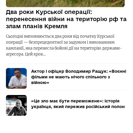
Два роки Курської операції:
перенесення війни на територію рф та
злам планів Кремля
Сьогодні виповнюється два роки від початку Курської
операції — безпрецедентної за задумом і виконанням
кампанії, яка перенесла бойові дії на територію держави-
агресора. Цей крок…
Актор і офіцер Володимир Ращук: «Воєнні
фільми не мають нічого спільного з
війною»
«Це зло має бути переможене»: історія
українця, який пережив російський полон