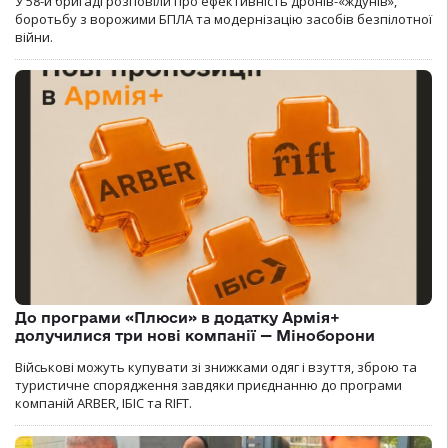
У 58-й бригаді розповіли про ефективність дронів-«ждунів»,
боротьбу з ворожими БПЛА та модернізацію засобів безпілотної
війни.
До програми «Плюси» в додатку Армія+
долучилися три нові компанії — Міноборони
Військові можуть купувати зі знижками одяг і взуття, зброю та
туристичне спорядження завдяки приєднанню до програми
компаній ARBER, ІБІС та RIFT.