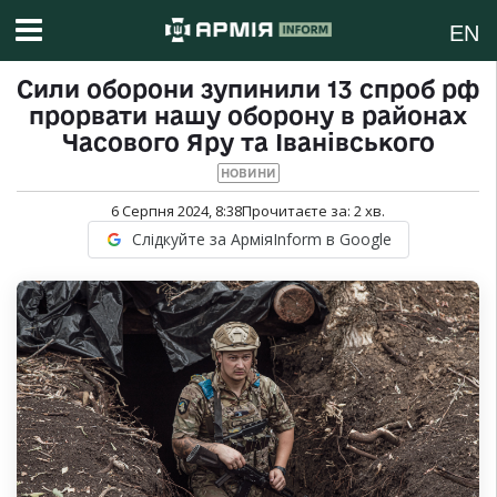
EN
Сили оборони зупинили 13 спроб рф
прорвати нашу оборону в районах
Часового Яру та Іванівського
НОВИНИ
6 Серпня 2024, 8:38
Прочитаєте за:
2
хв.
Слідкуйте за АрміяInform в Google