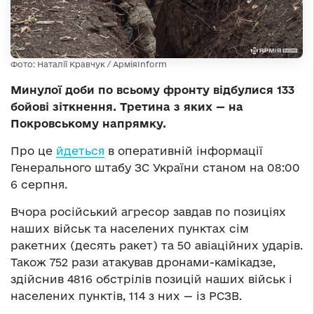
Фото: Наталії Кравчук / АрміяInform
Минулої доби по всьому фронту відбулися 133
бойові зіткнення. Третина з яких — на
Покровському напрямку.
Про це
йдеться
в оперативній інформації
Генерального штабу ЗС України станом на 08:00
6 серпня.
Вчора російський агресор завдав по позиціях
наших військ та населених пунктах сім
ракетних (десять ракет) та 50 авіаційних ударів.
Також 752 рази атакував дронами-камікадзе,
здійснив 4816 обстрілів позицій наших військ і
населених пунктів, 114 з них — із РСЗВ.