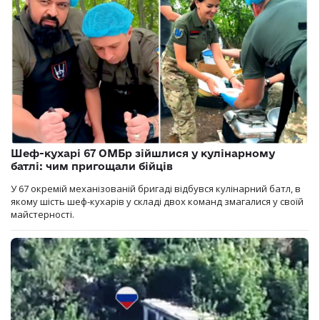
Шеф-кухарі 67 ОМБр зійшлися у кулінарному
батлі: чим пригощали бійців
У 67 окремій механізованій бригаді відбувся кулінарний батл, в
якому шість шеф-кухарів у складі двох команд змагалися у своїй
майстерності.