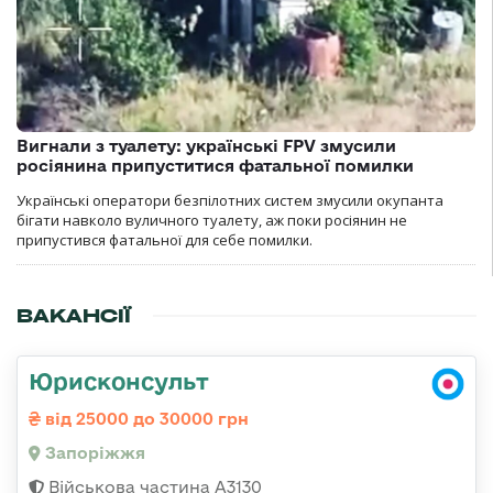
Вигнали з туалету: українські FPV змусили
росіянина припуститися фатальної помилки
Українські оператори безпілотних систем змусили окупанта
бігати навколо вуличного туалету, аж поки росіянин не
припустився фатальної для себе помилки.
ВАКАНСІЇ
Юрисконсульт
від 25000 до 30000 грн
Запоріжжя
Військова частина А3130