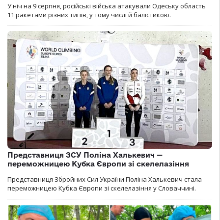
У ніч на 9 серпня, російські війська атакували Одеську область
11 ракетами різних типів, у тому числі й балістикою.
Представниця ЗСУ Поліна Халькевич —
переможницею Кубка Європи зі скелелазіння
Представниця Збройних Сил України Поліна Халькевич стала
переможницею Кубка Європи зі скелелазіння у Словаччині.