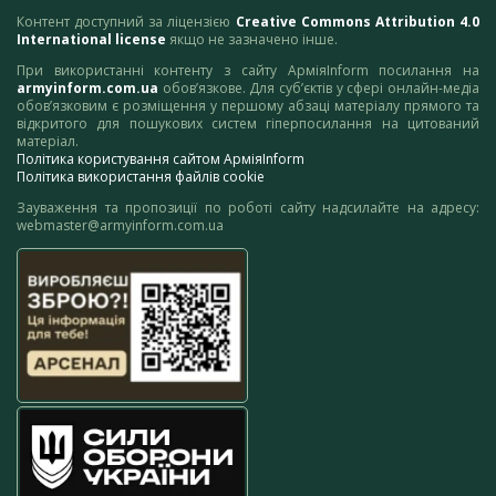
Контент доступний за ліцензією
Creative Commons Attribution 4.0
International license
якщо не зазначено інше.
При використанні контенту з сайту АрміяInform посилання на
armyinform.com.ua
обов’язкове. Для суб’єктів у сфері онлайн-медіа
обов’язковим є розміщення у першому абзаці матеріалу прямого та
відкритого для пошукових систем гіперпосилання на цитований
матеріал.
Політика користування сайтом АрміяInform
Політика використання файлів cookie
Зауваження та пропозиції по роботі сайту надсилайте на адресу:
webmaster@armyinform.com.ua