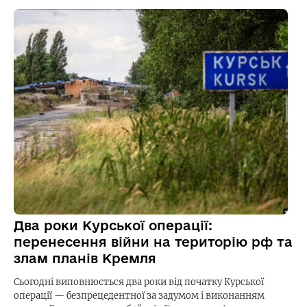
Два роки Курської операції:
перенесення війни на територію рф та
злам планів Кремля
Сьогодні виповнюється два роки від початку Курської
операції — безпрецедентної за задумом і виконанням