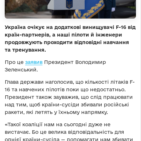
Україна очікує на додаткові винищувачі F-16 від
країн-партнерів, а наші пілоти й інженери
продовжують проходити відповідні навчання
та тренування.
Про це
заявив
Президент Володимир
Зеленський.
Глава держави наголосив, що кількості літаків F-
16 та навчених пілотів поки що недостатньо.
Президент також зауважив, що слід працювати
над тим, щоб країни-сусіди збивали російські
ракети, які летять у їхньому напрямку.
«Такої коаліції нам на сьогодні дуже не
вистачає. Бо це велика відповідальність для
однієї країни-сусіда — допомагати нам збивати