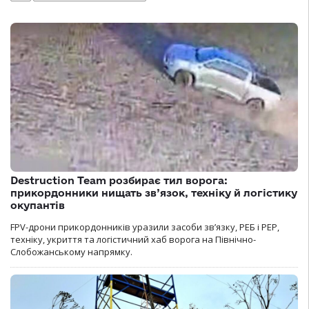
Destruction Team розбирає тил ворога:
прикордонники нищать зв’язок, техніку й логістику
окупантів
FPV-дрони прикордонників уразили засоби зв’язку, РЕБ і РЕР,
техніку, укриття та логістичний хаб ворога на Північно-
Слобожанському напрямку.