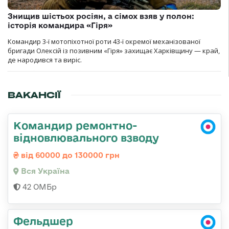
Знищив шістьох росіян, а сімох взяв у полон:
історія командира «Гіря»
Командир 3-ї мотопіхотної роти 43-ї окремої механізованої
бригади Олексій із позивним «Гіря» захищає Харківщину — край,
де народився та виріс.
ВАКАНСІЇ
Командир ремонтно-
відновлювального взводу
від 60000 до 130000 грн
Вся Україна
42 ОМБр
Фельдшер