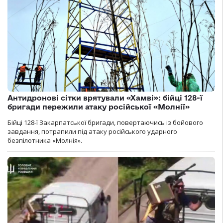
Антидронові сітки врятували «Хамві»: бійці 128-ї
бригади пережили атаку російської «Молнії»
Бійці 128-ї Закарпатської бригади, повертаючись із бойового
завдання, потрапили під атаку російського ударного
безпілотника «Молнія».