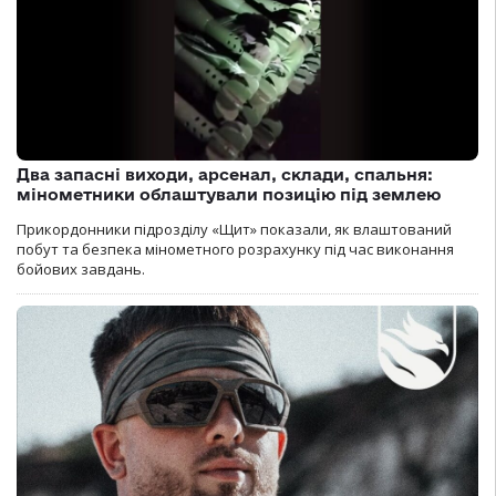
Два запасні виходи, арсенал, склади, спальня:
мінометники облаштували позицію під землею
Прикордонники підрозділу «Щит» показали, як влаштований
побут та безпека мінометного розрахунку під час виконання
бойових завдань.