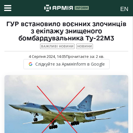
EN
ГУР встановило воєнних злочинців
з екіпажу знищеного
бомбардувальника Ту-22М3
ВАЖЛИВІ НОВИНИ
НОВИНИ
4 Серпня 2024, 14:05
Прочитаєте за:
2
хв.
Слідкуйте за АрміяInform в Google