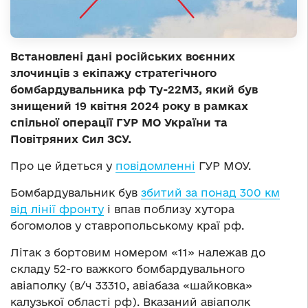
Встановлені дані російських воєнних
злочинців з екіпажу стратегічного
бомбардувальника рф Ту-22М3, який був
знищений 19 квітня 2024 року в рамках
спільної операції ГУР МО України та
Повітряних Сил ЗСУ.
Про це йдеться у
повідомленні
ГУР МОУ.
Бомбардувальник був
збитий за понад 300 км
від лінії фронту
і впав поблизу хутора
богомолов у ставропольському краї рф.
Літак з бортовим номером «11» належав до
складу 52-го важкого бомбардувального
авіаполку (в/ч 33310, авіабаза «шайковка»
калузької області рф). Вказаний авіаполк