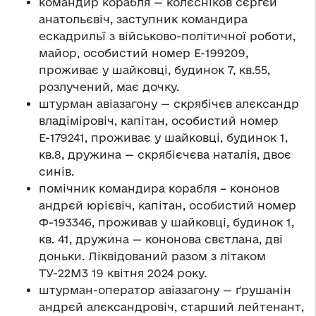
командир корабля — колєсніков сєрґєй
анатольєвіч, заступник командира
ескадрильї з військово-політичної роботи,
майор, особистий номер Е-199209,
проживає у шайковці, будинок 7, кв.55,
розлучений, має дочку.
штурман авіазагону — скрябічєв алєксандр
владіміровіч, капітан, особистий номер
Е-179241, проживає у шайковці, будинок 1,
кв.8, дружина — скрябієчєва наталія, двоє
синів.
помічник командира корабля – кононов
андрєй юрієвіч, капітан, особистий номер
Ф-193346, проживав у шайковці, будинок 1,
кв. 41, дружина — кононова свєтлана, дві
доньки. Ліквідований разом з літаком
ТУ-22М3 19 квітня 2024 року.
штурман-оператор авіазагону — ґрушанін
андрєй алєксандровіч, старший лейтенант,