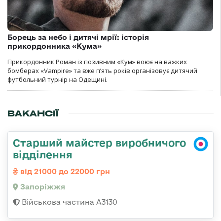
Борець за небо і дитячі мрії: історія
прикордонника «Кума»
Прикордонник Роман із позивним «Кум» воює на важких
бомберах «Vampire» та вже п’ять років організовує дитячий
футбольний турнір на Одещині.
ВАКАНСІЇ
Старший майстер виробничого
відділення
від 21000 до 22000 грн
Запоріжжя
Військова частина А3130