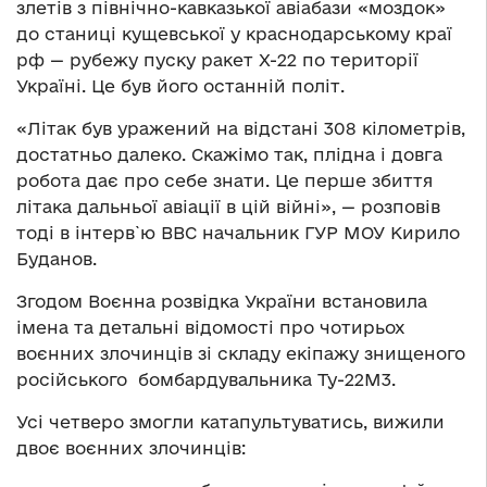
злетів з північно-кавказької авіабази «моздок»
до станиці кущевської у краснодарському краї
рф — рубежу пуску ракет Х-22 по території
Україні. Це був його останній політ.
«Літак був уражений на відстані 308 кілометрів,
достатньо далеко. Скажімо так, плідна і довга
робота дає про себе знати. Це перше збиття
літака дальньої авіації в цій війні», — розповів
тоді в інтерв`ю ВВС начальник ГУР МОУ Кирило
Буданов.
Згодом Воєнна розвідка України встановила
імена та детальні відомості про чотирьох
воєнних злочинців зі складу екіпажу знищеного
російського бомбардувальника Ту-22М3.
Усі четверо змогли катапультуватись, вижили
двоє воєнних злочинців: