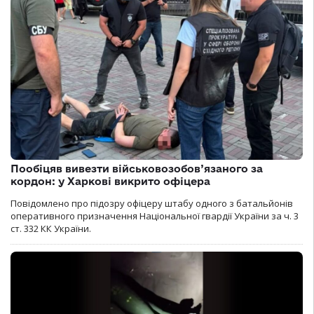
Пообіцяв вивезти військовозобов’язаного за
кордон: у Харкові викрито офіцера
Повідомлено про підозру офіцеру штабу одного з батальйонів
оперативного призначення Національної гвардії України за ч. 3
ст. 332 КК України.