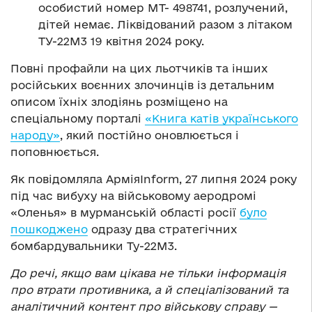
особистий номер МТ- 498741, розлучений,
дітей немає. Ліквідований разом з літаком
ТУ-22М3 19 квітня 2024 року.
Повні профайли на цих льотчиків та інших
російських воєнних злочинців із детальним
описом їхніх злодіянь розміщено на
спеціальному порталі
«Книга катів українського
народу»
, який постійно оновлюється і
поповнюється.
Як повідомляла АрміяInform, 27 липня 2024 року
під час вибуху на військовому аеродромі
«Оленья» в мурманській області росії
було
пошкоджено
одразу два стратегічних
бомбардувальники Ту-22М3.
До речі, якщо вам цікава не тільки інформація
про втрати противника, а й спеціалізований та
аналітичний контент про військову справу —