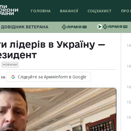
ГОЛОВНА
ВАКАНСІЇ
СОЦЗАХИСТ
ПРО 
ДОВІДНИК ВЕТЕРАНА
и лідерів в Україну —
16
езидент
НОВИНИ
16
Слідкуйте за АрміяInform в Google
хв.
16
15
15