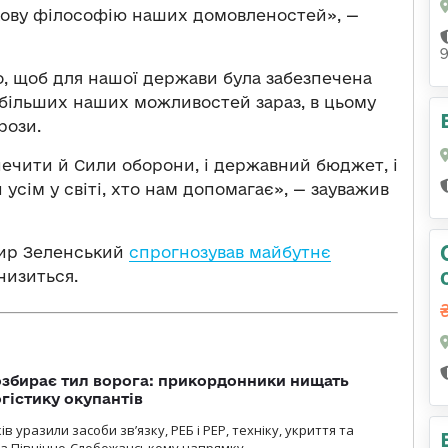
кову філософію наших домовленостей», —
о, щоб для нашої держави була забезпечена
єю більших наших можливостей зараз, в цьому
рози.
печити й Сили оборони, і державний бюджет, і
 усім у світі, хто нам допомагає», — зауважив
мир Зеленський
спрогнозував майбутнє
низиться.
озбирає тил ворога: прикордонники нищать
огістику окупантів
 уразили засоби зв’язку, РЕБ і РЕР, техніку, укриття та
на Північно-Слобожанському напрямку.