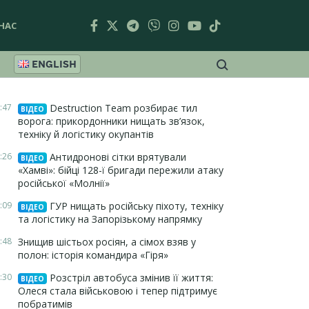
НАС
ENGLISH
:47
Destruction Team розбирає тил
ВІДЕО
ворога: прикордонники нищать зв’язок,
техніку й логістику окупантів
:26
Антидронові сітки врятували
ВІДЕО
«Хамві»: бійці 128-ї бригади пережили атаку
російської «Молнії»
:09
ГУР нищать російську піхоту, техніку
ВІДЕО
та логістику на Запорізькому напрямку
:48
Знищив шістьох росіян, а сімох взяв у
полон: історія командира «Гіря»
:30
Розстріл автобуса змінив її життя:
ВІДЕО
Олеся стала військовою і тепер підтримує
побратимів