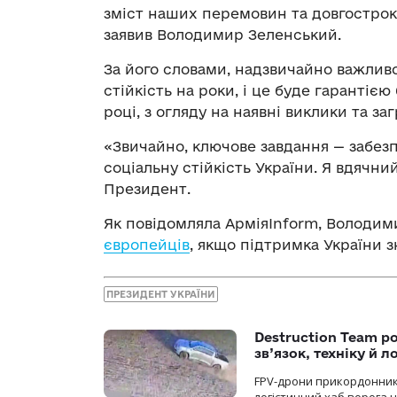
зміст наших перемовин та довгостро
заявив Володимир Зеленський.
За його словами, надзвичайно важлив
стійкість на роки, і це буде гаранті
році, з огляду на наявні виклики та заг
«Звичайно, ключове завдання — забез
соціальну стійкість України. Я вдячний
Президент.
Як повідомляла АрміяInform, Володи
європейців
, якщо підтримка України з
ПРЕЗИДЕНТ УКРАЇНИ
Destruction Team р
зв’язок, техніку й л
FPV-дрони прикордонників
логістичний хаб ворога 