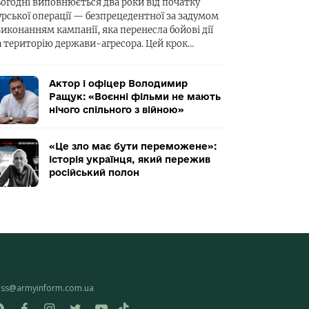
ьогодні виповнюється два роки від початку
урської операції — безпрецедентної за задумом
виконанням кампанії, яка перенесла бойові дії
а територію держави-агресора. Цей крок…
Актор і офіцер Володимир
Ращук: «Воєнні фільми не мають
нічого спільного з війною»
«Це зло має бути переможене»:
історія українця, який пережив
російський полон
ess@armyinform.com.ua