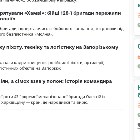
рятували «Хамві»: бійці 128-ї бригади пережили
олнії»
ї бригади, повертаючись із бойового завдання, потрапили під
ого безпілотника «Молнія».
у піхоту, техніку та логістику на Запорізькому
азали кадри знищення російської піхоти, артилерії,
гістичних об’єктів на Запоріжжі.
ян, а сімох взяв у полон: історія командира
ї роти 43-ї окремої механізованої бригади Олексій із
 Харківщину — край, де народився та виріс.