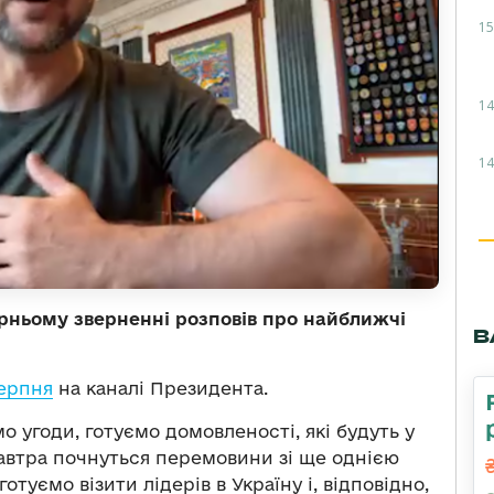
15
14
14
рньому зверненні розповів про найближчі
В
серпня
на каналі Президента.
о угоди, готуємо домовленості, які будуть у
 завтра почнуться перемовини зі ще однією
туємо візити лідерів в Україну і, відповідно,