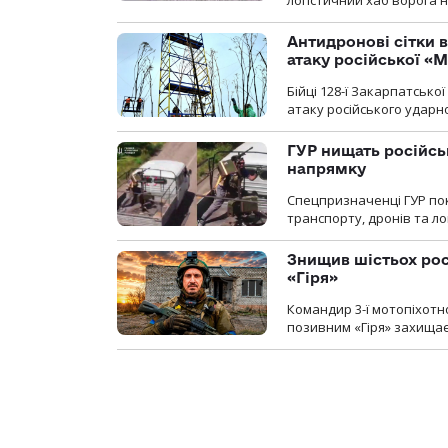
Антидронові сітки в
атаку російської «М
Бійці 128-ї Закарпатсько
атаку російського ударн
ГУР нищать російськ
напрямку
Спецпризначенці ГУР пок
транспорту, дронів та ло
Знищив шістьох росі
«Гіря»
Командир 3-ї мотопіхотно
позивним «Гіря» захищає