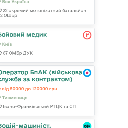
Вся Україна
22 окремий мотопіхотний батальйон
92 ОШБр
Бойовий медик
Київ
67 ОМБр ДУК
Оператор БпАК (військова
служба за контрактом)
від 50000 до 120000 грн
Тисмениця
Івано-Франківський РТЦК та СП
Водій-машиніст,