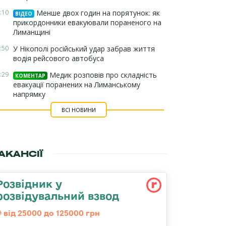
:10
Менше двох годин на порятунок: як
ВІДЕО
прикордонники евакуювали пораненого на
Лиманщині
:50
У Нікополі російський удар забрав життя
водія рейсового автобуса
:29
Медик розповів про складність
КОМЕНТАР
евакуації поранених на Лиманському
напрямку
ВСІ НОВИНИ
АКАНСІЇ
Розвідник у
розвідувальний взвод
від 25000 до 125000 грн