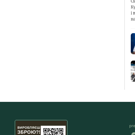
С
К
і 
н
pr