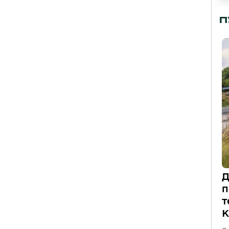
П
Д
п
т
К