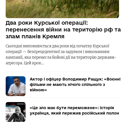
Два роки Курської операції:
перенесення війни на територію рф та
злам планів Кремля
Сьогодні виповнюється два роки від початку Курської
операції — безпрецедентної за задумом і виконанням
кампанії, яка перенесла бойові дії на територію держави-
агресора. Цей крок…
Актор і офіцер Володимир Ращук: «Воєнні
фільми не мають нічого спільного з
війною»
«Це зло має бути переможене»: історія
українця, який пережив російський полон