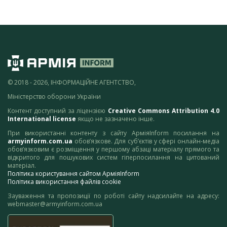
© 2018 - 2026, ІНФОРМАЦІЙНЕ АГЕНТСТВО,
Міністерство оборони України
Контент доступний за ліцензією
Creative Commons Attribution 4.0
International license
якщо не зазначено інше.
При використанні контенту з сайту АрміяInform посилання на
armyinform.com.ua
обов’язкове. Для суб’єктів у сфері онлайн-медіа
обов’язковим є розміщення у першому абзаці матеріалу прямого та
відкритого для пошукових систем гіперпосилання на цитований
матеріал.
Політика користування сайтом АрміяInform
Політика використання файлів cookie
Зауваження та пропозиції по роботі сайту надсилайте на адресу:
webmaster@armyinform.com.ua