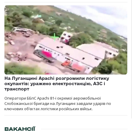
На Луганщині Apachi розгромили логістику
окупантів: уражено електростанцію, АЗС і
транспорт
Оператори ББпС Apachi 81-ї окремої аеромобільної
Слобожанської бригади на Луганщині завдали ударів по
ключових об’єктах логістики російських військ.
ВАКАНСІЇ