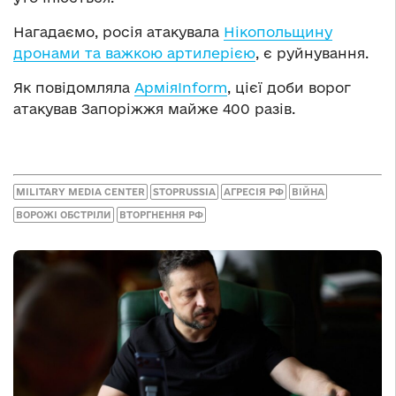
Нагадаємо, росія атакувала
Нікопольщину
дронами та важкою артилерією
, є руйнування.
Як повідомляла
АрміяInform
, цієї доби ворог
атакував Запоріжжя майже 400 разів.
MILITARY MEDIA CENTER
STOPRUSSIA
АГРЕСІЯ РФ
ВІЙНА
ВОРОЖІ ОБСТРІЛИ
ВТОРГНЕННЯ РФ