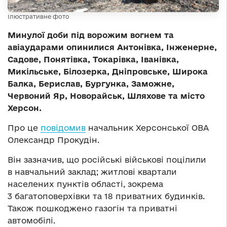
Ілюстративне фото
Минулої доби під ворожим вогнем та
авіаударами опинилися Антонівка, Інженерне,
Садове, Понятівка, Токарівка, Іванівка,
Микільське, Білозерка, Дніпровське, Широка
Балка, Берислав, Бургунка, Заможне,
Червоний Яр, Новорайськ, Шляхове та місто
Херсон.
Про це
повідомив
начальник Херсонської ОВА
Олександр Прокудін.
Він зазначив, що російські військові поцілили
в навчальний заклад; житлові квартали
населених пунктів області, зокрема
3 багатоповерхівки та 18 приватних будинків.
Також пошкоджено газогін та приватні
автомобілі.