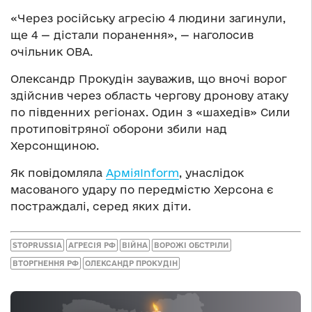
«Через російську агресію 4 людини загинули,
ще 4 — дістали поранення», — наголосив
очільник ОВА.
Олександр Прокудін зауважив, що вночі ворог
здійснив через область чергову дронову атаку
по південних регіонах. Один з «шахедів» Сили
протиповітряної оборони збили над
Херсонщиною.
Як повідомляла
АрміяInform
, унаслідок
масованого удару по передмістю Херсона є
постраждалі, серед яких діти.
STOPRUSSIA
АГРЕСІЯ РФ
ВІЙНА
ВОРОЖІ ОБСТРІЛИ
ВТОРГНЕННЯ РФ
ОЛЕКСАНДР ПРОКУДІН