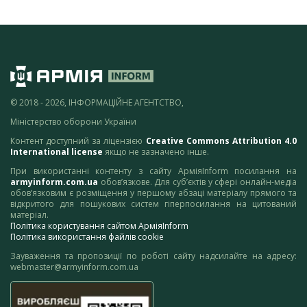
© 2018 - 2026, ІНФОРМАЦІЙНЕ АГЕНТСТВО,
Міністерство оборони України
Контент доступний за ліцензією
Creative Commons Attribution 4.0
International license
якщо не зазначено інше.
При використанні контенту з сайту АрміяInform посилання на
armyinform.com.ua
обов’язкове. Для суб’єктів у сфері онлайн-медіа
обов’язковим є розміщення у першому абзаці матеріалу прямого та
відкритого для пошукових систем гіперпосилання на цитований
матеріал.
Політика користування сайтом АрміяInform
Політика використання файлів cookie
Зауваження та пропозиції по роботі сайту надсилайте на адресу:
webmaster@armyinform.com.ua