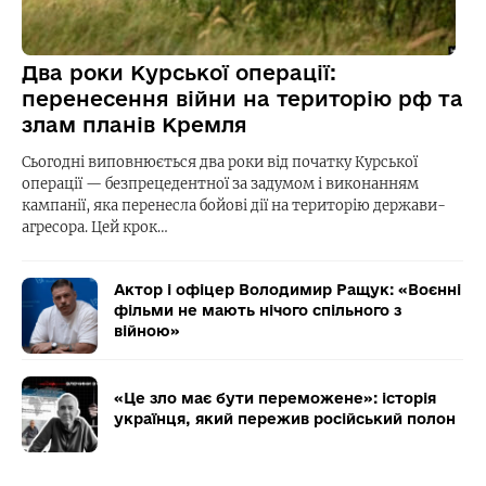
Два роки Курської операції:
перенесення війни на територію рф та
злам планів Кремля
Сьогодні виповнюється два роки від початку Курської
операції — безпрецедентної за задумом і виконанням
кампанії, яка перенесла бойові дії на територію держави-
агресора. Цей крок…
Актор і офіцер Володимир Ращук: «Воєнні
фільми не мають нічого спільного з
війною»
«Це зло має бути переможене»: історія
українця, який пережив російський полон