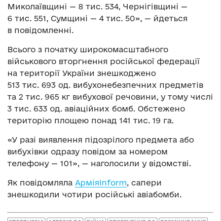
Миколаївщині — 8 тис. 534, Чернігівщині —
6 тис. 551, Сумщині — 4 тис. 50», — йдеться
в повідомленні.
Всього з початку широкомасштабного
військового вторгнення російської федерації
на території України знешкоджено
513 тис. 693 од. вибухонебезпечних предметів
та 2 тис. 965 кг вибухової речовини, у тому числі
3 тис. 633 од. авіаційних бомб. Обстежено
територію площею понад 141 тис. 19 га.
«У разі виявлення підозрілого предмета або
вибухівки одразу повідом за номером
телефону — 101», — наголосили у відомстві.
Як повідомляла
АрміяInform
, сапери
знешкодили чотири російські авіабомби.