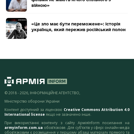
війною»
«Це зло має бути переможене»: історія
українця, який пережив російський полон
© 2018 - 2026, ІНФОРМАЦІЙНЕ АГЕНТСТВО,
Міністерство оборони України
Контент доступний за ліцензією
Creative Commons Attribution 4.0
International license
якщо не зазначено інше.
При використанні контенту з сайту АрміяInform посилання на
armyinform.com.ua
обов’язкове. Для суб’єктів у сфері онлайн-медіа
обов’язковим є розміщення у першому абзаці матеріалу прямого та