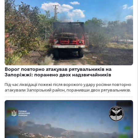
Ворог повторно атакував рятувальників на
Запоріжжі: поранено двох надзвичайників
Під час ліквідації пожежі після ворожого удару росіяни повторно
атакували Запорізький район, поранивши двох рятувальників.