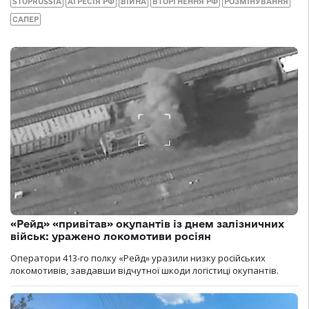
STOPRUSSIA
АГРЕСІЯ РФ
ВІЙНА
ВТОРГНЕННЯ РФ
РОЗМІНУВАННЯ
САПЕР
«Рейд» «привітав» окупантів із днем залізничних
військ: уражено локомотиви росіян
Оператори 413-го полку «Рейд» уразили низку російських
локомотивів, завдавши відчутної шкоди логістиці окупантів.