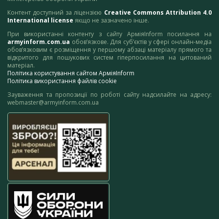
Контент доступний за ліцензією
Creative Commons Attribution 4.0
International license
якщо не зазначено інше.
При використанні контенту з сайту АрміяInform посилання на
armyinform.com.ua
обов’язкове. Для суб’єктів у сфері онлайн-медіа
обов’язковим є розміщення у першому абзаці матеріалу прямого та
відкритого для пошукових систем гіперпосилання на цитований
матеріал.
Політика користування сайтом АрміяInform
Політика використання файлів cookie
Зауваження та пропозиції по роботі сайту надсилайте на адресу:
webmaster@armyinform.com.ua