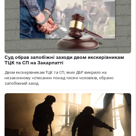
Суд обрав запобіжні заходи двом екскерівникам
ТЦК та СП на Закарпатті
Двом екскерівникам ТЦК та СП, яких ДБР викрило на
незаконному «списанні» понад тисячі чоловіків, обрано
запобіжний захід.