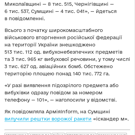
Миколаївщині — 8 тис. 515, Чернігівщині —
6 тис. 537, Сумщині — 4 тис. 041», — йдеться
в повідомленні.
Всього з початку широкомасштабного
військового вторгнення російської федерації
на території України знешкоджено
513 тис. 112 од. вибухонебезпечних предметів
та 3 тис. 965 кг вибухової речовини, у тому числі
3 тис. 627 од. авіаційних бомб. Обстежено
територію площею понад 140 тис. 772 га.
«У разі виявлення підозрілого предмета або
вибухівки одразу повідом за номером
телефону — 101», — наголосили у відомстві.
Як повідомляла АрміяInform, на Сумщині
вилучили рештки ворожої ракети
«іскандер м».