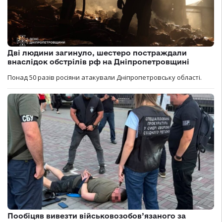
Дві людини загинуло, шестеро постраждали
внаслідок обстрілів рф на Дніпропетровщині
Понад 50 разів росіяни атакували Дніпропетровську області.
Пообіцяв вивезти військовозобов’язаного за