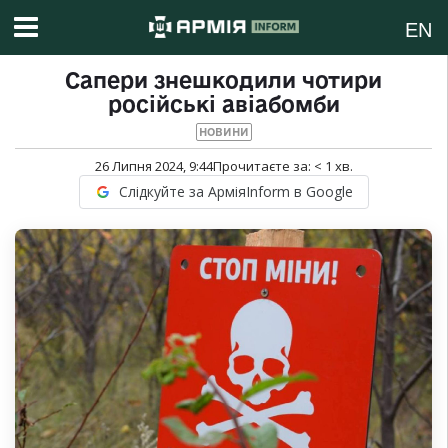
EN
Сапери знешкодили чотири
російські авіабомби
НОВИНИ
26 Липня 2024, 9:44
Прочитаєте за:
< 1
хв.
Слідкуйте за АрміяInform в Google