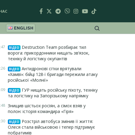
НАС
ENGLISH
:47
Destruction Team розбирає тил
ВІДЕО
ворога: прикордонники нищать зв’язок,
техніку й логістику окупантів
:26
Антидронові сітки врятували
ВІДЕО
«Хамві»: бійці 128-ї бригади пережили атаку
російської «Молнії»
:09
ГУР нищать російську піхоту, техніку
ВІДЕО
та логістику на Запорізькому напрямку
:48
Знищив шістьох росіян, а сімох взяв у
полон: історія командира «Гіря»
:30
Розстріл автобуса змінив її життя:
ВІДЕО
Олеся стала військовою і тепер підтримує
побратимів