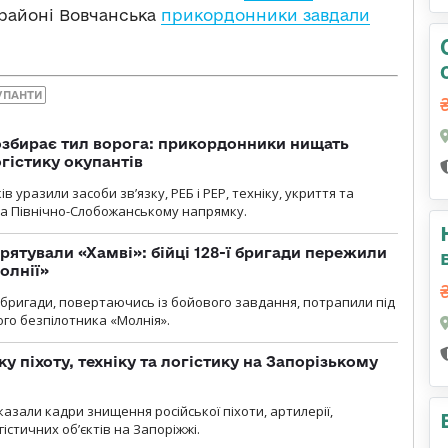
в районі Вовчанська
прикордонники завдали
УПАНТИ
озбирає тил ворога: прикордонники нищать
огістику окупантів
 уразили засоби зв’язку, РЕБ і РЕР, техніку, укриття та
на Північно-Слобожанському напрямку.
рятували «Хамві»: бійці 128-ї бригади пережили
олнії»
ї бригади, повертаючись із бойового завдання, потрапили під
ого безпілотника «Молнія».
у піхоту, техніку та логістику на Запорізькому
азали кадри знищення російської піхоти, артилерії,
гістичних об’єктів на Запоріжжі.