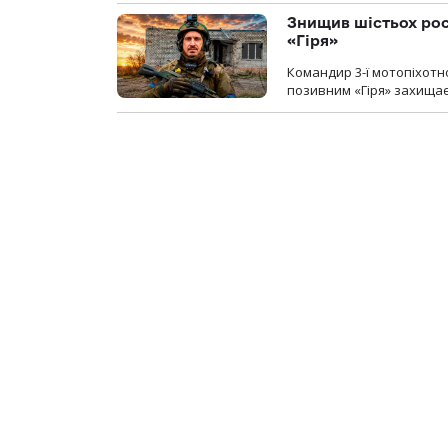
Знищив шістьох росі
«Гіря»
Командир 3-ї мотопіхотно
позивним «Гіря» захищає