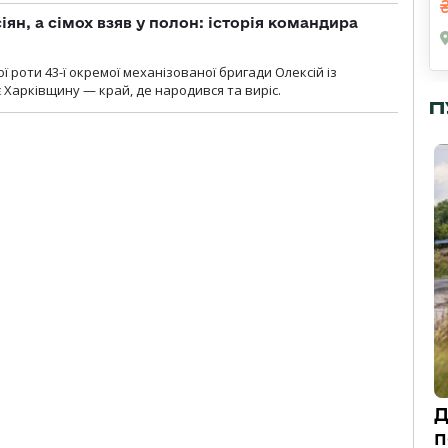
ян, а сімох взяв у полон: історія командира
ї роти 43-ї окремої механізованої бригади Олексій із
 Харківщину — край, де народився та виріс.
П
Д
п