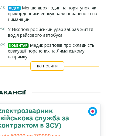
:10
Менше двох годин на порятунок: як
ВІДЕО
прикордонники евакуювали пораненого на
Лиманщині
:50
У Нікополі російський удар забрав життя
водія рейсового автобуса
:29
Медик розповів про складність
КОМЕНТАР
евакуації поранених на Лиманському
напрямку
ВСІ НОВИНИ
АКАНСІЇ
Електрозварник
(військова служба за
контрактом в ЗСУ)
від 50000 до 170000 грн