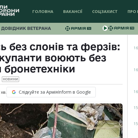
ГОЛОВНА
ВАКАНСІЇ
СОЦЗАХИСТ
ПРО 
ДОВІДНИК ВЕТЕРАНА
 без слонів та ферзів:
16
окупанти воюють без
 бронетехніки
16
НОВИНИ
16
Слідкуйте за АрміяInform в Google
хв.
15
15