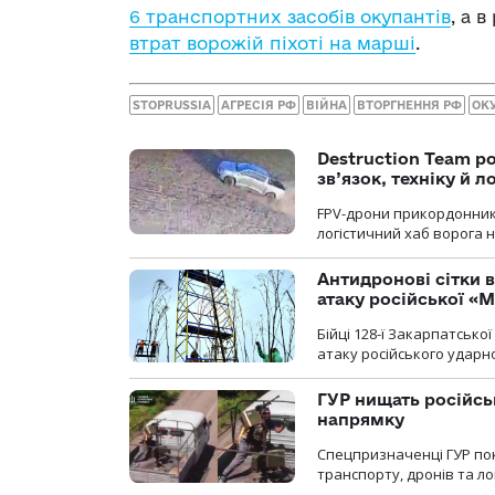
6 транспортних засобів окупантів
, а 
втрат ворожій піхоті на марші
.
STOPRUSSIA
АГРЕСІЯ РФ
ВІЙНА
ВТОРГНЕННЯ РФ
ОК
Destruction Team р
зв’язок, техніку й л
FPV-дрони прикордонників
логістичний хаб ворога 
Антидронові сітки в
атаку російської «М
Бійці 128-ї Закарпатсько
атаку російського ударн
ГУР нищать російськ
напрямку
Спецпризначенці ГУР пок
транспорту, дронів та ло