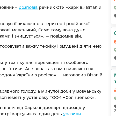
 новини»
розповів
речник ОТУ «Харків» Віталій
совує її виключно з території російської
оволі маленький, Саме тому вона дуже
ами і знищується», — повідомив він.
тосовувати важку техніку і змушені діяти нею
ьну техніку для переміщення особового
 логістики. Але вона так само виявляється
рдону України з росією», — наголосив Віталій
арядного голоду, а минулої доби у Вовчанську
 вогнеметну установку ТОС-1 «Солнцепьок».
 північ від Харкові дронарі підрозділу
острі картузи» за один день
уразили