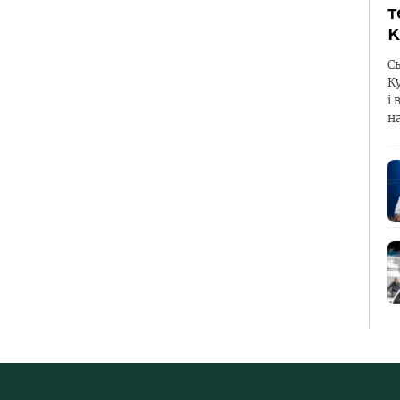
т
К
С
К
і 
н