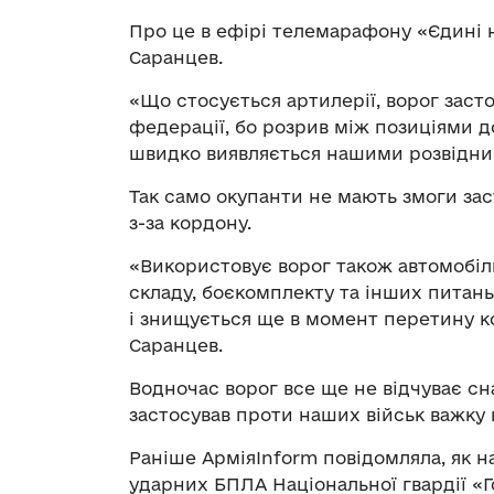
Про це в ефірі телемарафону «Єдині
Саранцев.
«Що стосується артилерії, ворог засто
федерації, бо розрив між позиціями д
швидко виявляється нашими розвідник
Так само окупанти не мають змоги зас
з-за кордону.
«Використовує ворог також автомобіл
складу, боєкомплекту та інших питань
і знищується ще в момент перетину ко
Саранцев.
Водночас ворог все ще не відчуває сн
застосував проти наших військ важку
Раніше АрміяInform повідомляла, як на
ударних БПЛА Національної гвардії «Г