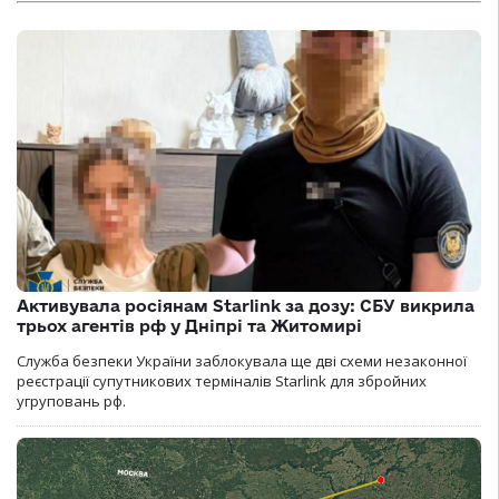
Активувала росіянам Starlink за дозу: СБУ викрила
трьох агентів рф у Дніпрі та Житомирі
Служба безпеки України заблокувала ще дві схеми незаконної
реєстрації супутникових терміналів Starlink для збройних
угруповань рф.