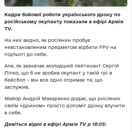
Кадри бойової роботи українського дрону по
російському окупанту показали в ефірі Армія
TV.
На них видно, як росіянин пробує
невстановленим предметом відбити FPV на
підльоті до себе.
Але, як зазначає молодший лейтенант Сергій
Ліпко, що б не зробив окупант у такій грі в
бейсбол – він все одно отримає те, що
заслужив.
Майор Андрій Макаренко додає, що росіянин
своїм «дрином» просто допоміг дрону влучити
в себе.
Дивіться відео в ефірі Армія TV p 18:05: