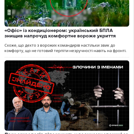
«Офіс» із кондиціонером: український БПЛА
знищив напрочуд комфортне вороже укриття
Схоже, що дехто з ворожих командирів настільки звик до
комфорту, що не готовий терпіти незручності навіть на фронті.