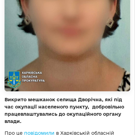
Викрито мешканок селища Дворічна, які під
час окупації населеного пункту, добровільно
працевлаштувались до окупаційного органу
влади.
Про це
повідомили
в Харківській обласній