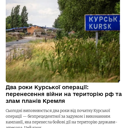
Два роки Курської операції:
перенесення війни на територію рф та
злам планів Кремля
Сьогодні виповнюється два роки від початку Курської
операції — безпрецедентної за задумом і виконанням
кампанії, яка перенесла бойові дії на територію держави-
агресора. Цей крок…