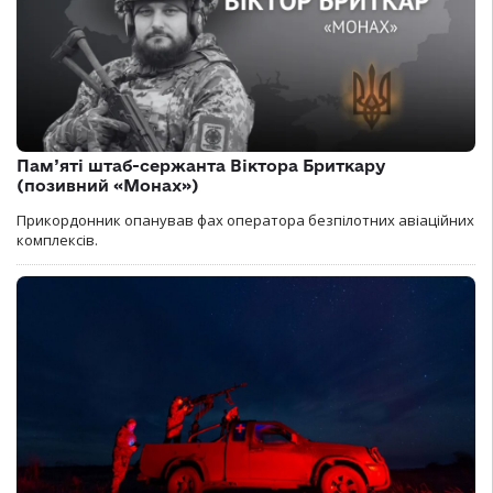
Пам’яті штаб-сержанта Віктора Бриткару
(позивний «Монах»)
Прикордонник опанував фах оператора безпілотних авіаційних
комплексів.