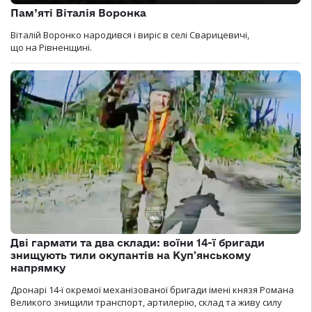
Пам’яті Віталія Воронка
Віталій Воронко народився і виріс в селі Сварицевичі,
що на Рівненщині.
Дві гармати та два склади: воїни 14-ї бригади
знищують тили окупантів на Купʼянському
напрямку
Дронарі 14-ї окремої механізованої бригади імені князя Романа
Великого знищили транспорт, артилерію, склад та живу силу