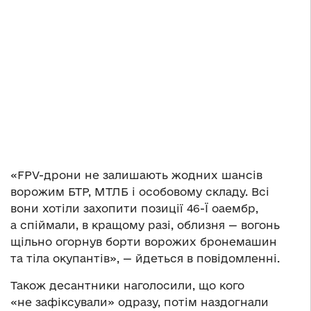
«FPV-дрони не залишають жодних шансів
ворожим БТР, МТЛБ і особовому складу. Всі
вони хотіли захопити позиції 46-Ї оаембр,
а спіймали, в кращому разі, облизня — вогонь
щільно огорнув борти ворожих бронемашин
та тіла окупантів», — йдеться в повідомленні.
Також десантники наголосили, що кого
«не зафіксували» одразу, потім наздогнали