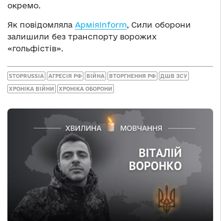
окремо.
Як повідомляла
АрміяInform
, Сили оборони
залишили без транспорту ворожих
«гольфістів».
STOPRUSSIA
АГРЕСІЯ РФ
ВІЙНА
ВТОРГНЕННЯ РФ
ДШВ ЗСУ
ХРОНІКА ВІЙНИ
ХРОНІКА ОБОРОНИ