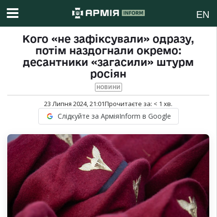
EN
Кого «не зафіксували» одразу,
потім наздогнали окремо:
десантники «загасили» штурм
росіян
НОВИНИ
23 Липня 2024, 21:01
Прочитаєте за:
< 1
хв.
Слідкуйте за АрміяInform в Google