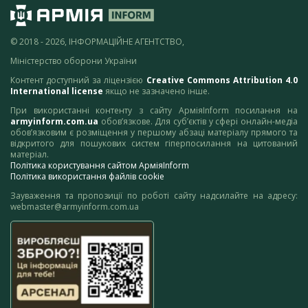
© 2018 - 2026, ІНФОРМАЦІЙНЕ АГЕНТСТВО,
Міністерство оборони України
Контент доступний за ліцензією
Creative Commons Attribution 4.0
International license
якщо не зазначено інше.
При використанні контенту з сайту АрміяInform посилання на
armyinform.com.ua
обов’язкове. Для суб’єктів у сфері онлайн-медіа
обов’язковим є розміщення у першому абзаці матеріалу прямого та
відкритого для пошукових систем гіперпосилання на цитований
матеріал.
Політика користування сайтом АрміяInform
Політика використання файлів cookie
Зауваження та пропозиції по роботі сайту надсилайте на адресу:
webmaster@armyinform.com.ua