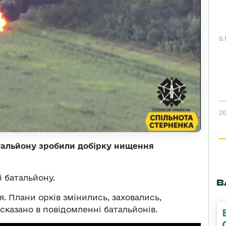
6:
20
атальйону зробили добірку нищення
і батальйону.
В
. Плани орків змінились, заховались,
сказано в повідомленні батальйонів.