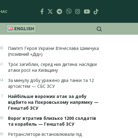
НАС
ENGLISH
00
Пам’яті Героя України В’ячеслава Шимчука
(позивний «Дід»)
51
Троє загиблих, серед них дитина: наслідки
атаки росії на Київщину
34
За минулу добу уражено два танки та 12
артсистем — СБС ЗСУ
17
Найбільше ворожих атак за добу
відбито на Покровському напрямку —
Генштаб ЗСУ
00
Ворог втратив близько 1200 солдатів
та корабель — Генштаб ЗСУ
30
Ретранслятори встановлювали під