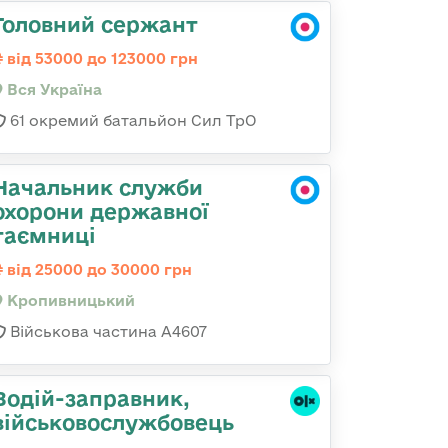
Головний сержант
від 53000 до 123000 грн
Вся Україна
61 окремий батальйон Сил ТрО
Начальник служби
охорони державної
таємниці
від 25000 до 30000 грн
Кропивницький
Військова частина А4607
Водій-заправник,
військовослужбовець