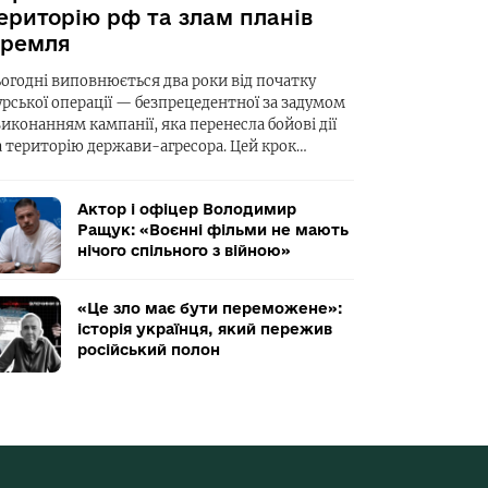
ериторію рф та злам планів
ремля
ьогодні виповнюється два роки від початку
урської операції — безпрецедентної за задумом
виконанням кампанії, яка перенесла бойові дії
а територію держави-агресора. Цей крок…
Актор і офіцер Володимир
Ращук: «Воєнні фільми не мають
нічого спільного з війною»
«Це зло має бути переможене»:
історія українця, який пережив
російський полон