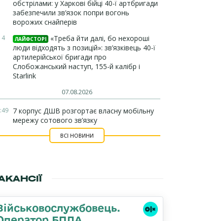
обстрілами: у Харкові бійці 40-ї артбригади
забезпечили зв’язок попри вогонь
ворожих снайперів
14
«Треба йти далі, бо нехороші
ЛАЙФСТОРІ
люди відходять з позицій»: зв’язківець 40-ї
артилерійської бригади про
Слобожанський наступ, 155-й калібр і
Starlink
07.08.2026
:49
7 корпус ДШВ розгортає власну мобільну
мережу сотового зв’язку
ВСІ НОВИНИ
АКАНСІЇ
Військовослужбовець.
Оператор БПЛА