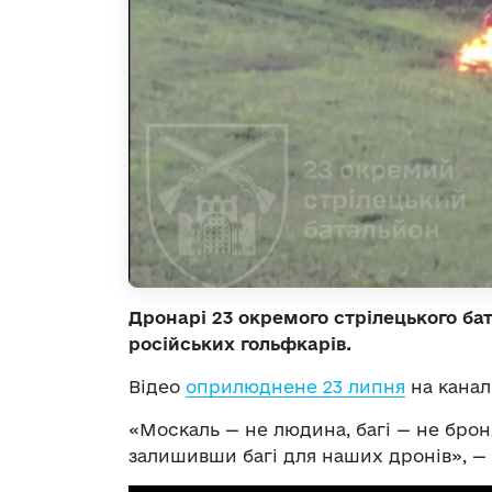
Дронарі 23 окремого стрілецького б
російських гольфкарів.
Відео
оприлюднене 23 липня
на канал
«Москаль — не людина, багі — не броня
залишивши багі для наших дронів», — 