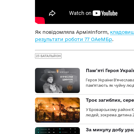
Як повідомляла АрміяInform,
кладовищ
результати роботи 77 ОАеМБр
.
23 БАТАЛЬЙОН
Пам’яті Героя Укра
Героя України В’ячеслав
пам’ятають як чуйну люд
Троє загиблих, сере
У Броварському районі Ки
людей, зокрема дитина 
За минулу добу ура