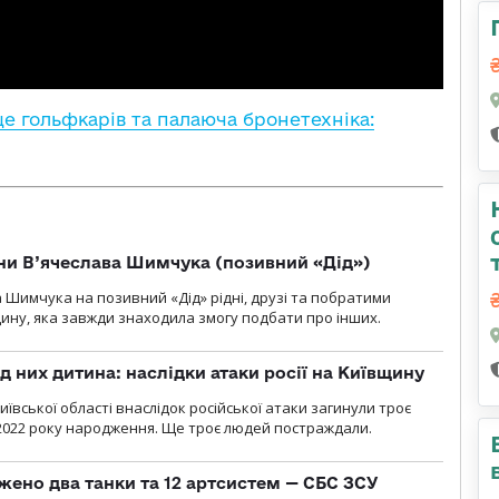
е гольфкарів та палаюча бронетехніка:
їни В’ячеслава Шимчука (позивний «Дід»)
а Шимчука на позивний «Дід» рідні, друзі та побратими
ину, яка завжди знаходила змогу подбати про інших.
д них дитина: наслідки атаки росії на Київщину
ївської області внаслідок російської атаки загинули троє
2022 року народження. Ще троє людей постраждали.
жено два танки та 12 артсистем — СБС ЗСУ