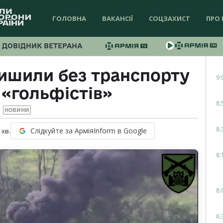
ГОЛОВНА
ВАКАНСІЇ
СОЦЗАХИСТ
ПРО 
ДОВІДНИК ВЕТЕРАНА
ишили без транспорту
9:
«гольфістів»
8:
НОВИНИ
8:
Слідкуйте за АрміяInform в Google
хв.
8:
8:
6: