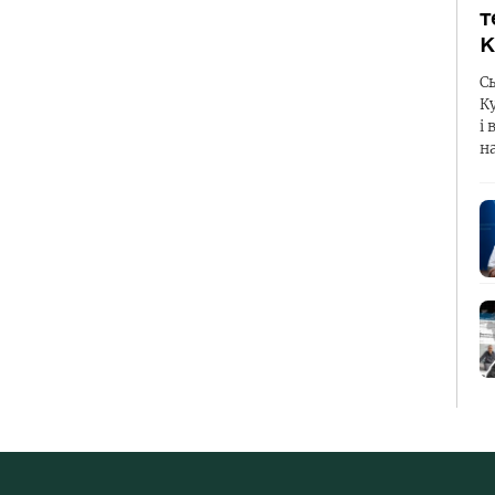
т
К
С
К
і 
н