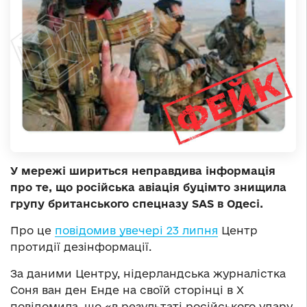
У мережі шириться неправдива інформація
про те, що російська авіація буцімто знищила
групу британського спецназу SAS в Одесі.
Про це
повідомив увечері 23 липня
Центр
протидії дезінформації.
За даними Центру, нідерландська журналістка
Соня ван ден Енде на своїй сторінці в X
повідомила, що «в результаті російського удару