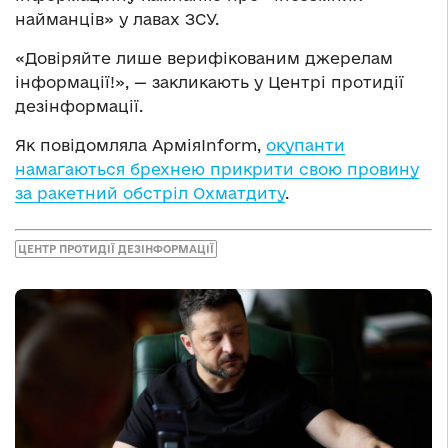
найманців» у лавах ЗСУ.
«Довіряйте лише верифікованим джерелам
інформації!», — закликають у Центрі протидії
дезінформації.
Як повідомляла АрміяInform,
окупанти
намагаються брехнею прикрити свою провину
за ракетний обстріл Охматдиту
.
ЦЕНТР ПРОТИДІЇ ДЕЗІНФОРМАЦІЇ