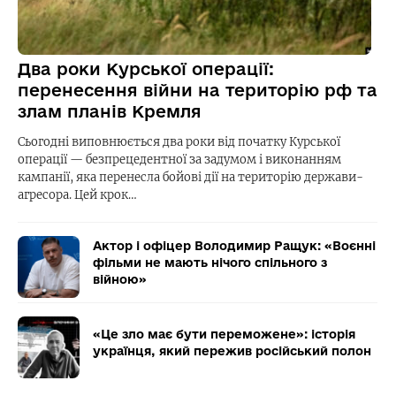
Два роки Курської операції:
перенесення війни на територію рф та
злам планів Кремля
Сьогодні виповнюється два роки від початку Курської
операції — безпрецедентної за задумом і виконанням
кампанії, яка перенесла бойові дії на територію держави-
агресора. Цей крок…
Актор і офіцер Володимир Ращук: «Воєнні
фільми не мають нічого спільного з
війною»
«Це зло має бути переможене»: історія
українця, який пережив російський полон