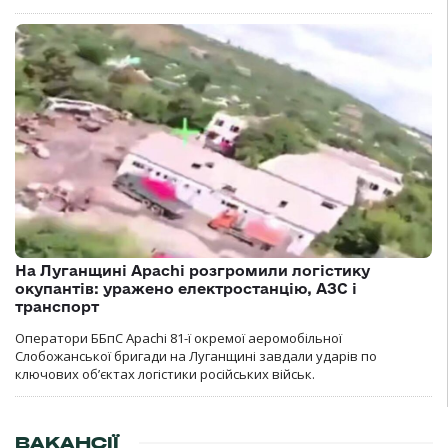
На Луганщині Apachi розгромили логістику
окупантів: уражено електростанцію, АЗС і
транспорт
Оператори ББпС Apachi 81-ї окремої аеромобільної
Слобожанської бригади на Луганщині завдали ударів по
ключових об’єктах логістики російських військ.
ВАКАНСІЇ