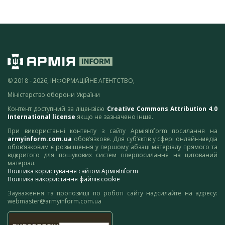
© 2018 - 2026, ІНФОРМАЦІЙНЕ АГЕНТСТВО,
Міністерство оборони України
Контент доступний за ліцензією
Creative Commons Attribution 4.0
International license
якщо не зазначено інше.
При використанні контенту з сайту АрміяInform посилання на
armyinform.com.ua
обов’язкове. Для суб’єктів у сфері онлайн-медіа
обов’язковим є розміщення у першому абзаці матеріалу прямого та
відкритого для пошукових систем гіперпосилання на цитований
матеріал.
Політика користування сайтом АрміяInform
Політика використання файлів cookie
Зауваження та пропозиції по роботі сайту надсилайте на адресу:
webmaster@armyinform.com.ua