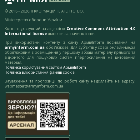
© 2018 - 2026, ІНФОРМАЦІЙНЕ АГЕНТСТВО,
Міністерство оборони України
Контент доступний за ліцензією
Creative Commons Attribution 4.0
International license
якщо не зазначено інше.
При використанні контенту з сайту АрміяInform посилання на
armyinform.com.ua
обов’язкове. Для суб’єктів у сфері онлайн-медіа
обов’язковим є розміщення у першому абзаці матеріалу прямого та
відкритого для пошукових систем гіперпосилання на цитований
матеріал.
Політика користування сайтом АрміяInform
Політика використання файлів cookie
Зауваження та пропозиції по роботі сайту надсилайте на адресу:
webmaster@armyinform.com.ua