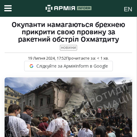
EN
Окупанти намагаються брехнею
прикрити свою провину за
ракетний обстріл Охматдиту
НОВИНИ
19 Липня 2024, 17:52
Прочитаєте за:
< 1
хв.
Слідкуйте за АрміяInform в Google