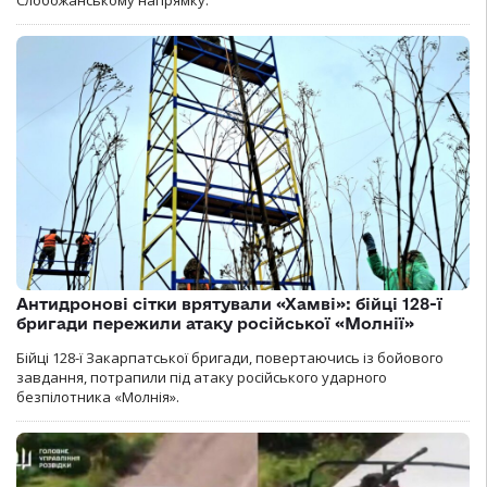
Антидронові сітки врятували «Хамві»: бійці 128-ї
бригади пережили атаку російської «Молнії»
Бійці 128-ї Закарпатської бригади, повертаючись із бойового
завдання, потрапили під атаку російського ударного
безпілотника «Молнія».