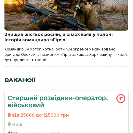
Знищив шістьох росіян, а сімох взяв у полон:
історія командира «Гіря»
Командир 3-ї мотопіхотної роти 43-ї окремої механізованої
бригади Олексій із позивним «Гіря» захищає Харківщину — край,
де народився та виріс.
ВАКАНСІЇ
Стаpший pозвідник-опеpатоp,
військовий
від 25000 до 125000 грн
Київ