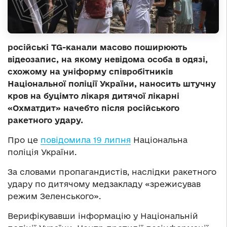
російські TG-канали масово поширюють
відеозапис, на якому невідома особа в одязі,
схожому на уніформу співробітників
Національної поліції України, наносить штучну
кров на буцімто лікаря дитячої лікарні
«Охматдит» начебто після російського
ракетного удару.
Про це
повідомила 19 липня
Національна
поліція України.
За словами пропагандистів, наслідки ракетного
удару по дитячому медзакладу «зрежисував
режим Зеленського».
Верифікувавши інформацію у Національній