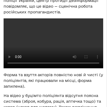
поліції України, Центр протидії дезінформації
повідомляє, що це відео — сценічна робота
російських пропагандистів.
Форма та взуття акторів повністю нові й чисті (у
поліціянтів, які працювали на місці, форма
запилена).
На відео у буцімто поліціянта відсутня поясна
система (зброя, кобура, рація, аптечка тощо) та
кавер (чохол для шолому). Також розміщення