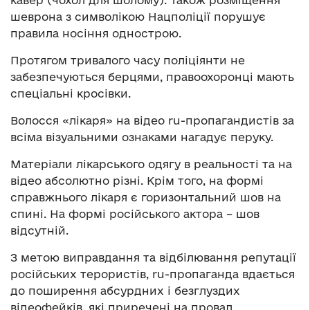
шеврона з символікою Нацполіції порушує
правила носіння однострою.
Протягом тривалого часу поліціянти не
забезпечуються берцями, правоохоронці мають
спеціальні кросівки.
Волосся «лікаря» на відео ru-пропагандистів за
всіма візуальними ознаками нагадує перуку.
Матеріали лікарського одягу в реальності та на
відео абсолютно різні. Крім того, на формі
справжнього лікаря є горизонтальний шов на
спині. На формі російського актора – шов
відсутній.
З метою виправдання та відбілювання репутації
російських терористів, ru-пропаганда вдається
до поширення абсурдних і безглуздих
відеофейків, які приречені на провал.