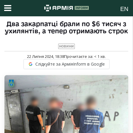
EN
Два закарпатці брали по $6 тисяч з
ухилянтів, а тепер отримають строк
НОВИНИ
22 Липня 2024, 18:38
Прочитаєте за:
< 1
хв.
Слідкуйте за АрміяInform в Google