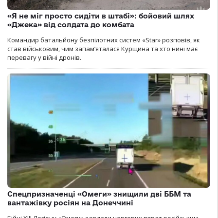
«Я не міг просто сидіти в штабі»: бойовий шлях
«Джека» від солдата до комбата
Командир батальйону безпілотних систем «Star» розповів, як
став військовим, чим запам’яталася Курщина та хто нині має
перевагу у війні дронів.
Спецпризначенці «Омеги» знищили дві ББМ та
вантажівку росіян на Донеччині
Бійці ХІІІ Легіону «Омеги» завдали чергових втрат російським