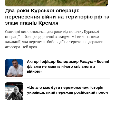
Два роки Курської операції:
перенесення війни на територію рф та
злам планів Кремля
Сьогодні виповнюється два роки від початку Курської
операції — безпрецедентної за задумом і виконанням
кампанії, яка перенесла бойові дії на територію держави-
агресора. Цей крок…
Актор і офіцер Володимир Ращук: «Воєнні
фільми не мають нічого спільного з
війною»
«Це зло має бути переможене»: історія
українця, який пережив російський полон