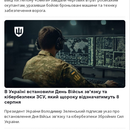
окупантам, уразивши бойові броньовані машини та техніку
забезпечення ворога.
В Україні встановили День Військ зв’язку та
кібербезпеки ЗСУ, який щороку відзначатимуть 8
серпня
Президент України Володимир Зеленський підписав указ про
встановлення Дня Військ зв'язку та кібербезпеки Збройних Сил
України.