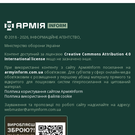
© 2018 - 2026, ІНФОРМАЦІЙНЕ АГЕНТСТВО,
Міністерство оборони України
Контент доступний за ліцензією
Creative Commons Attribution 4.0
International license
якщо не зазначено інше.
При використанні контенту з сайту АрміяInform посилання на
armyinform.com.ua
обов’язкове. Для суб’єктів у сфері онлайн-медіа
обов’язковим є розміщення у першому абзаці матеріалу прямого та
відкритого для пошукових систем гіперпосилання на цитований
матеріал.
Політика користування сайтом АрміяInform
Політика використання файлів cookie
Зауваження та пропозиції по роботі сайту надсилайте на адресу:
webmaster@armyinform.com.ua