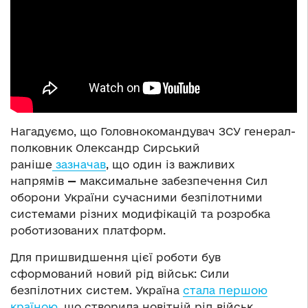
Нагадуємо, що Головнокомандувач ЗСУ генерал-
полковник Олександр Сирський
раніше
зазначав
, що один із важливих
напрямів
—
максимальне забезпечення Сил
оборони України сучасними безпілотними
системами різних модифікацій та розробка
роботизованих платформ.
Для пришвидшення цієї роботи був
сформований новий рід військ: Сили
безпілотних систем. Україна
стала першою
країною
, що створила новітній рід військ.