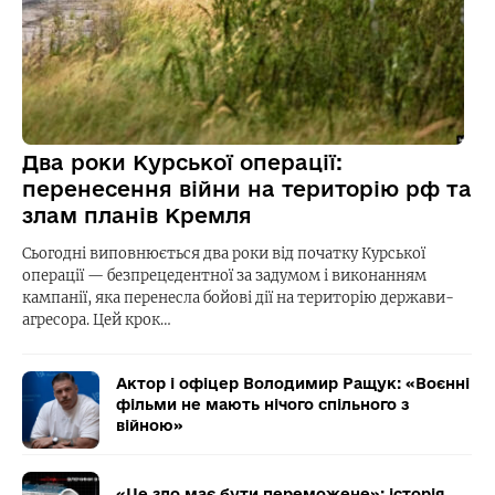
Два роки Курської операції:
перенесення війни на територію рф та
злам планів Кремля
Сьогодні виповнюється два роки від початку Курської
операції — безпрецедентної за задумом і виконанням
кампанії, яка перенесла бойові дії на територію держави-
агресора. Цей крок…
Актор і офіцер Володимир Ращук: «Воєнні
фільми не мають нічого спільного з
війною»
«Це зло має бути переможене»: історія