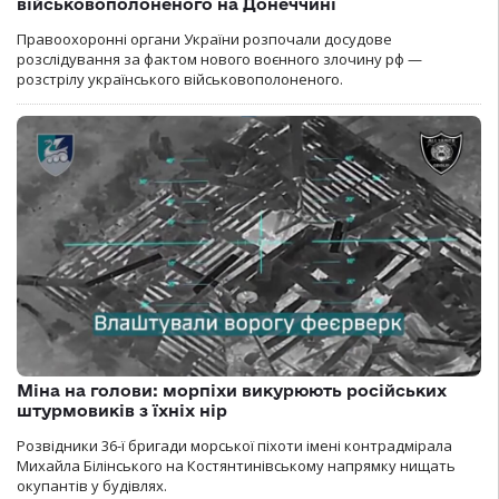
військовополоненого на Донеччині
Правоохоронні органи України розпочали досудове
розслідування за фактом нового воєнного злочину рф —
розстрілу українського військовополоненого.
Міна на голови: морпіхи викурюють російських
штурмовиків з їхніх нір
Розвідники 36-ї бригади морської піхоти імені контрадмірала
Михайла Білінського на Костянтинівському напрямку нищать
окупантів у будівлях.