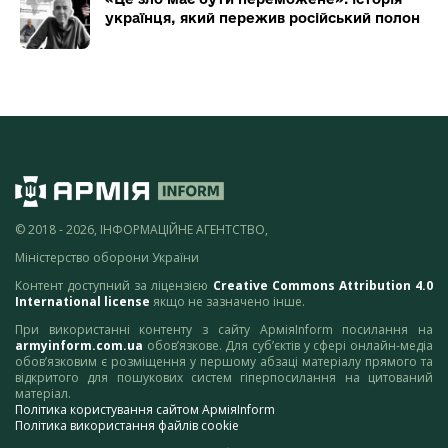
українця, який пережив російський полон
© 2018 - 2026, ІНФОРМАЦІЙНЕ АГЕНТСТВО,
Міністерство оборони України
Контент доступний за ліцензією
Creative Commons Attribution 4.0
International license
якщо не зазначено інше.
При використанні контенту з сайту АрміяInform посилання на
armyinform.com.ua
обов’язкове. Для суб’єктів у сфері онлайн-медіа
обов’язковим є розміщення у першому абзаці матеріалу прямого та
відкритого для пошукових систем гіперпосилання на цитований
матеріал.
Політика користування сайтом АрміяInform
Політика використання файлів cookie