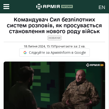
EN
Командувач Сил безпілотних
систем розповів, як просувається
становлення нового роду військ
НОВИНИ
18 Липня 2024, 15:15
Прочитаєте за:
2
хв.
Слідкуйте за АрміяInform в Google