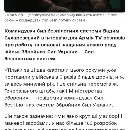
«Моя місія - це врятувати максимальну кількість життів на полі
бою», — командувач Сил безпілотних систем
Командувач Сил безпілотних системи Вадим
Сухаревський в інтерв’ю для Армія TV розповів
про роботу та основні завдання нового роду
військ Збройних Сил України — Сил
безпілотних систем.
«Тільки за ці два квартали цього року ми уже
поставили у війська в 6 разів більше дронів, ніж
за весь минулий рік. І це спільна перемога як
Генерального штабу, так і Міністерства
оборони», — повідомив командувач Сил
безпілотних систем Збройних Сил України.
Він також зазначив: «Ми явно крутіші у виборі і
маневрі засобами. У нас більше 165 розробок
різного виду, які тестуються і використовуються