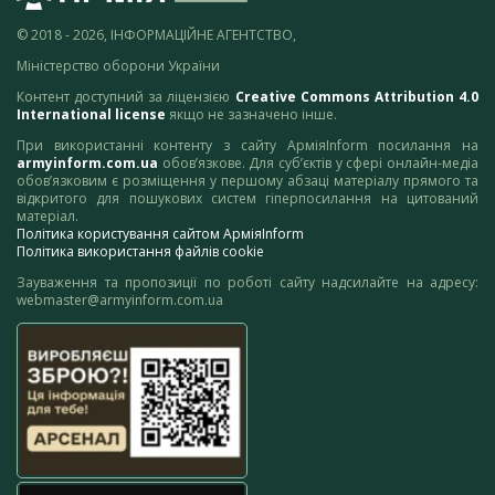
© 2018 - 2026, ІНФОРМАЦІЙНЕ АГЕНТСТВО,
Міністерство оборони України
Контент доступний за ліцензією
Creative Commons Attribution 4.0
International license
якщо не зазначено інше.
При використанні контенту з сайту АрміяInform посилання на
armyinform.com.ua
обов’язкове. Для суб’єктів у сфері онлайн-медіа
обов’язковим є розміщення у першому абзаці матеріалу прямого та
відкритого для пошукових систем гіперпосилання на цитований
матеріал.
Політика користування сайтом АрміяInform
Політика використання файлів cookie
Зауваження та пропозиції по роботі сайту надсилайте на адресу:
webmaster@armyinform.com.ua