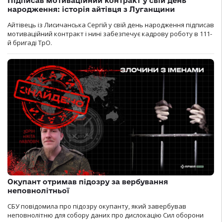
Підписав мотиваційний контракт у свій день
народження: історія айтівця з Луганщини
Айтівець із Лисичанська Сергій у свій день народження підписав
мотиваційний контракт і нині забезпечує кадрову роботу в 111-
й бригаді ТрО.
Окупант отримав підозру за вербування
неповнолітньої
СБУ повідомила про підозру окупанту, який завербував
неповнолітню для собору даних про дислокацію Сил оборони