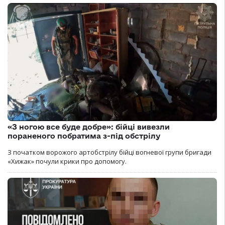
«З ногою все буде добре»: бійці вивезли
пораненого побратима з-під обстрілу
З початком ворожого артобстрілу бійці вогневої групи бригади
«Хижак» почули крики про допомогу.