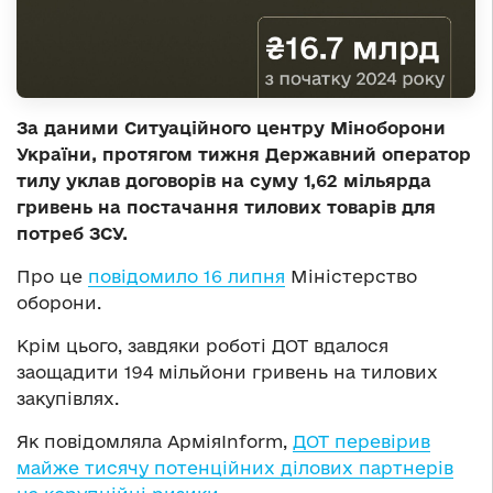
За даними Ситуаційного центру Міноборони
України, протягом тижня Державний оператор
тилу уклав договорів на суму 1,62 мільярда
гривень на постачання тилових товарів для
потреб ЗСУ.
Про це
повідомило 16 липня
Міністерство
оборони.
Крім цього, завдяки роботі ДОТ вдалося
заощадити 194 мільйони гривень на тилових
закупівлях.
Як повідомляла АрміяInform,
ДОТ перевірив
майже тисячу потенційних ділових партнерів