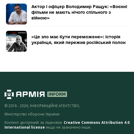
Актор і офіцер Володимир Ращук: «Воєнні
фільми не мають нічого спільного з
війною»
«Це зло має бути переможене»: історія
українця, який пережив російський полон
© 2018 - 2026, ІНФОРМАЦІЙНЕ АГЕНТСТВО,
Міністерство оборони України
Контент доступний за ліцензією
Creative Commons Attribution 4.0
International license
якщо не зазначено інше.