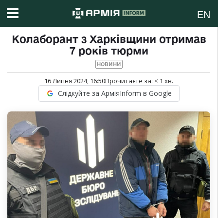
EN
Колаборант з Харківщини отримав
7 років тюрми
НОВИНИ
16 Липня 2024, 16:50
Прочитаєте за:
< 1
хв.
Слідкуйте за АрміяInform в Google