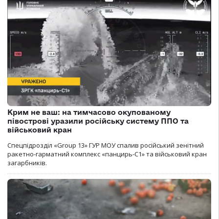
Крим не ваш: на тимчасово окупованому
півострові уразили російську систему ППО та
військовий кран
Спецпідрозділ «Group 13» ГУР МОУ спалив російський зенітний
ракетно-гарматний комплекс «панцирь-С1» та військовий кран
загарбників.