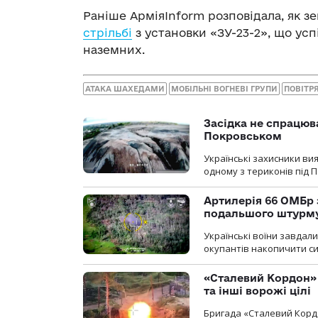
Раніше АрміяInform розповідала, як з
стрільбі
з установки «ЗУ-23-2», що успі
наземних.
АТАКА ШАХЕДАМИ
МОБІЛЬНІ ВОГНЕВІ ГРУПИ
ПОВІТР
Засідка не спрацюв
Покровськом
Українські захисники вия
одному з териконів під 
Артилерія 66 ОМБр 
подальшого штурм
Українські воїни завдал
окупантів накопичити с
«Сталевий Кордон»
та інші ворожі цілі
Бригада «Сталевий Кордо