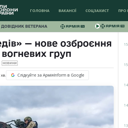
ГОЛОВНА
ВАКАНСІЇ
СОЦЗАХИСТ
ПРО 
ДОВІДНИК ВЕТЕРАНА
едів» — нове озброєння
15
 вогневих груп
НОВИНИ
15
Слідкуйте за АрміяInform в Google
хв.
14
14
13