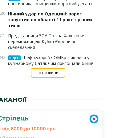
противника, знищивши ворожий десант
:30
Нічний удар по Одещині: ворог
запустив по області 11 ракет різних
типів
:11
Представниця ЗСУ Поліна Халькевич —
переможницею Кубка Європи зі
скелелазіння
:43
Шеф-кухарі 67 ОМБр зійшлися у
ВІДЕО
кулінарному батлі: чим пригощали бійців
ВСІ НОВИНИ
АКАНСІЇ
Стрілець
від 8000 до 10000 грн