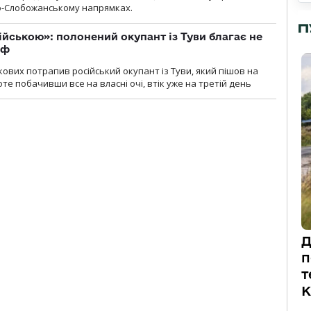
но-Слобожанському напрямках.
П
ійською»: полонений окупант із Туви благає не
рф
кових потрапив російський окупант із Туви, який пішов на
те побачивши все на власні очі, втік уже на третій день
Д
п
т
К