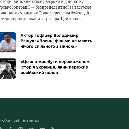
ьогодні виповнюється два роки від початку
урської операції — безпрецедентної за задумом
виконанням кампанії, яка перенесла бойові дії
а територію держави-агресора. Цей крок…
Актор і офіцер Володимир
Ращук: «Воєнні фільми не мають
нічого спільного з війною»
«Це зло має бути переможене»:
історія українця, який пережив
російський полон
ess@armyinform.com.ua