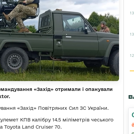
13
13
12
командування «Захід» отримали і опанували
tor.
В
вання «Захід» Повітряних Сил ЗС України.
улемет КПВ калібру 14.5 міліметрів чеського
 Toyota Land Cruiser 70.