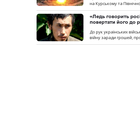
на Курському та Північ
«Ледь говорить рос
повертати його до 
До рук українських війсь
війну заради грошей, про