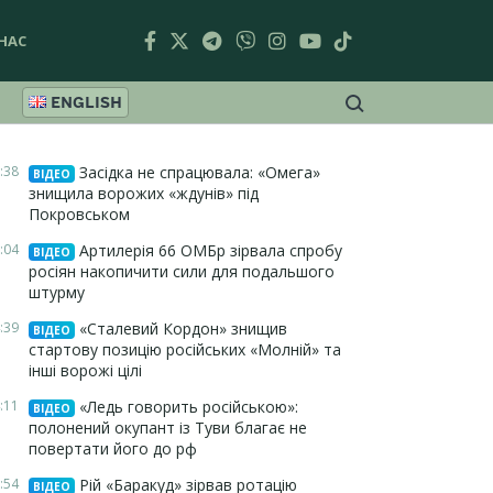
НАС
ENGLISH
:38
Засідка не спрацювала: «Омега»
ВІДЕО
знищила ворожих «ждунів» під
Покровськом
:04
Артилерія 66 ОМБр зірвала спробу
ВІДЕО
росіян накопичити сили для подальшого
штурму
:39
«Сталевий Кордон» знищив
ВІДЕО
стартову позицію російських «Молній» та
інші ворожі цілі
:11
«Ледь говорить російською»:
ВІДЕО
полонений окупант із Туви благає не
повертати його до рф
:54
Рій «Баракуд» зірвав ротацію
ВІДЕО