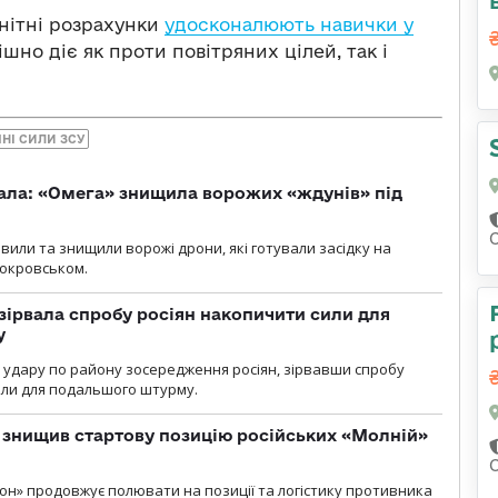
енітні розрахунки
удосконалюють навички у
шно діє як проти повітряних цілей, так і
ЯНІ СИЛИ ЗСУ
ала: «Омега» знищила ворожих «ждунів» під
вили та знищили ворожі дрони, які готували засідку на
Покровськом.
зірвала спробу росіян накопичити сили для
у
и удару по району зосередження росіян, зірвавши спробу
или для подальшого штурму.
 знищив стартову позицію російських «Молній»
н» продовжує полювати на позиції та логістику противника