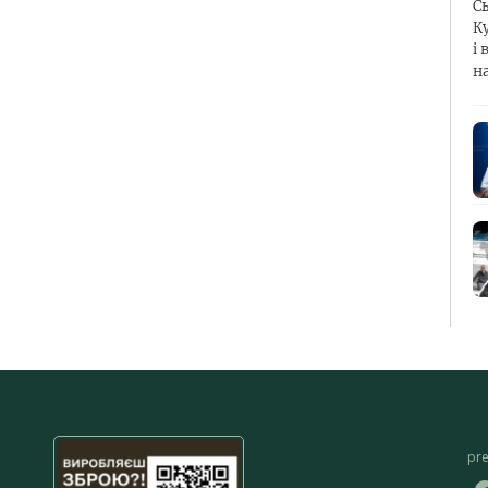
С
К
і 
н
pr