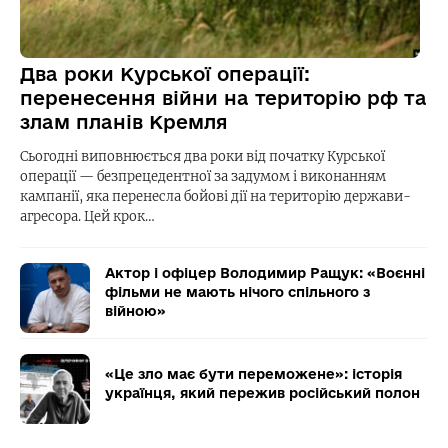
Два роки Курської операції:
перенесення війни на територію рф та
злам планів Кремля
Сьогодні виповнюється два роки від початку Курської
операції — безпрецедентної за задумом і виконанням
кампанії, яка перенесла бойові дії на територію держави-
агресора. Цей крок…
Актор і офіцер Володимир Ращук: «Воєнні
фільми не мають нічого спільного з
війною»
«Це зло має бути переможене»: історія
українця, який пережив російський полон