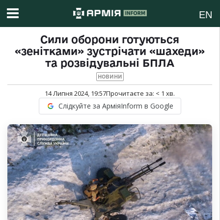
EN
Сили оборони готуються
«зенітками» зустрічати «шахеди»
та розвідувальні БПЛА
НОВИНИ
14 Липня 2024, 19:57
Прочитаєте за:
< 1
хв.
Слідкуйте за АрміяInform в Google