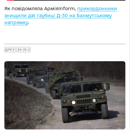
Як повідомляла АрміяInform,
прикордонники
знищили дві гаубиці Д-30 на Бахмутському
напрямку
.
ДПСУ
ЗУ-23-2