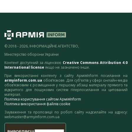
© 2018 - 2026, ІНФОРМАЦІЙНЕ АГЕНТСТВО,
Міністерство оборони України
Контент доступний за ліцензією
Creative Commons Attribution 4.0
International license
якщо не зазначено інше.
При використанні контенту з сайту АрміяInform посилання на
armyinform.com.ua
обов’язкове. Для суб’єктів у сфері онлайн-медіа
обов’язковим є розміщення у першому абзаці матеріалу прямого та
відкритого для пошукових систем гіперпосилання на цитований
матеріал.
Політика користування сайтом АрміяInform
Політика використання файлів cookie
Зауваження та пропозиції по роботі сайту надсилайте на адресу:
webmaster@armyinform.com.ua