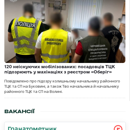
120 неіснуючих мобілізованих: посадовців ТЦК
підозрюють у махінаціях з реєстром «Оберіг»
Повідомлено про підозру колишньому начальнику районного
ТЦК та СП на Буковині, а також Тво начальника й начальнику
районного ТЦК та СП на Волині.
ВАКАНСІЇ
Гранатометник