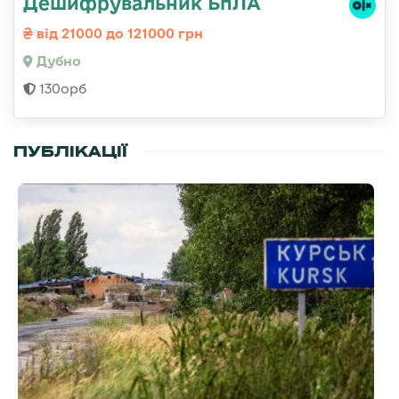
Дешифрувальник БпЛА
від 21000 до 121000 грн
Дубно
130орб
ПУБЛІКАЦІЇ