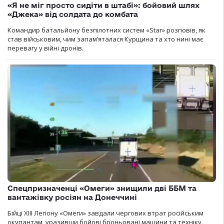
«Я не міг просто сидіти в штабі»: бойовий шлях
«Джека» від солдата до комбата
Командир батальйону безпілотних систем «Star» розповів, як
став військовим, чим запам’яталася Курщина та хто нині має
перевагу у війні дронів.
Спецпризначенці «Омеги» знищили дві ББМ та
вантажівку росіян на Донеччині
Бійці ХІІІ Легіону «Омеги» завдали чергових втрат російським
окупантам, уразивши бойові броньовані машини та техніку