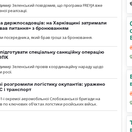
димир Зеленський повідомив, що програма FREYJA вже
ної реалізації.
а держпосадовців: на Харківщині затримали
ував питання» з бронюванням
и посередника, який брав гроші за бронювання.
підготувати спеціальну санкційну операцію
 ОПК
димир Зеленський провів координаційну нараду щодо
 росії.
i розгромили логістику окупантів: уражено
С і транспорт
1-ї окремої аеромобільної Слобожанської бригади на
 по ключових об’єктах логістики російських військ.