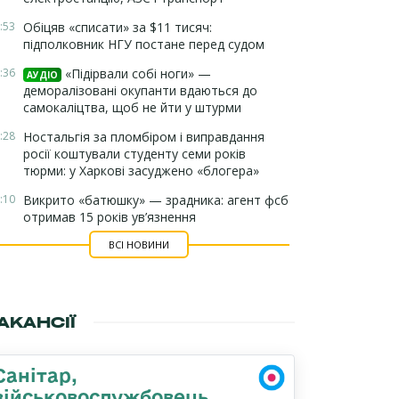
:53
Обіцяв «списати» за $11 тисяч:
підполковник НГУ постане перед судом
:36
«Підірвали собі ноги» —
АУДІО
деморалізовані окупанти вдаються до
самокаліцтва, щоб не йти у штурми
:28
Ностальгія за пломбіром і виправдання
росії коштували студенту семи років
тюрми: у Харкові засуджено «блогера»
:10
Викрито «батюшку» — зрадника: агент фсб
отримав 15 років ув’язнення
ВСІ НОВИНИ
АКАНСІЇ
Санітар,
військовослужбовець