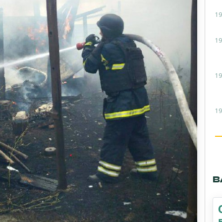
19
19
19
19
В