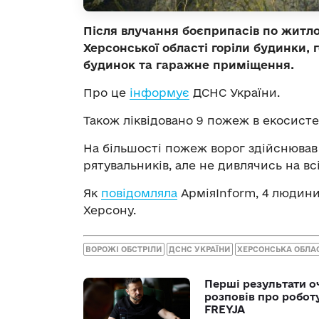
Після влучання боєприпасів по житл
Херсонської області горіли будинки,
будинок та гаражне приміщення.
Про це
інформує
ДСНС України.
Також ліквідовано 9 пожеж в екосисте
На більшості пожеж ворог здійснюва
рятувальників, але не дивлячись на вс
Як
повідомляла
АрміяInform, 4 людини
Херсону.
ВОРОЖІ ОБСТРІЛИ
ДСНС УКРАЇНИ
ХЕРСОНСЬКА ОБЛА
Перші результати о
розповів про робот
FREYJA