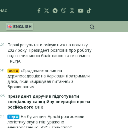
НАС
ENGLISH
:51
Перші результати очікуються на початку
2027 року: Президент розповів про роботу
над вітчизняною балістикою та системою
FREYJA
:41
«Продавав» вплив на
ФОТО
держпосадовців: на Харківщині затримали
ділка, який «вирішував питання» з
бронюванням
:25
Президент доручив підготувати
спеціальну санкційну операцію проти
російського ОПК
:11
На Луганщині Apachi розгромили
ВІДЕО
логістику окупантів: уражено
електростанцію, АЗС і транспорт