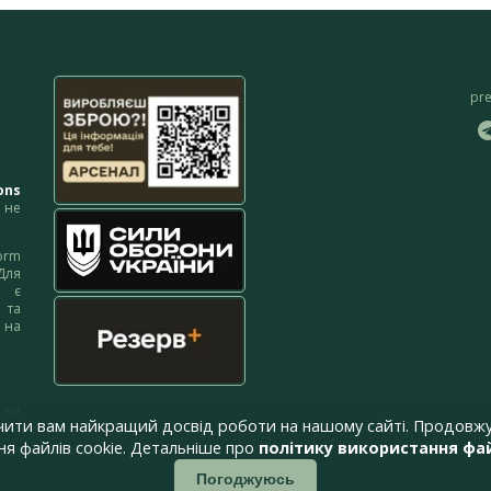
pr
ons
не
orm
Для
м є
 та
 на
 на
чити вам найкращий досвід роботи на нашому сайті. Продовжу
я файлів cookie. Детальніше про
політику використання фай
Погоджуюсь