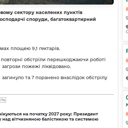
овому сектору населених пунктів
 господарчі споруди, багатоквартирний
мах площею 9,1 гектарів.
в повторні обстріли перешкоджаючи роботі
і загрози пожежі ліквідовано.
 загинуло та 7 поранено внаслідок обстрілу
СТЬ
чікуються на початку 2027 року: Президент
у над вітчизняною балістикою та системою