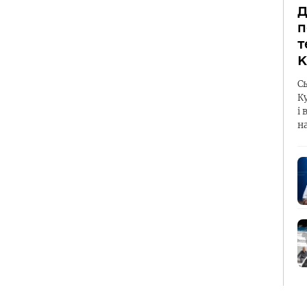
Д
п
т
К
С
К
і 
н