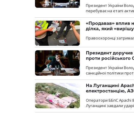
Президент України Воло
перебуває на етапі актив
«Продавав» вплив н
ділка, який «виріш
Правоохоронці затримал
Президент доручив 
проти російського
Президент України Воло
санкційної політики проти
На Луганщині Apach
електростанцію, АЗ
Оператори ББпС Apachi 8
Луганщині завдали ударів