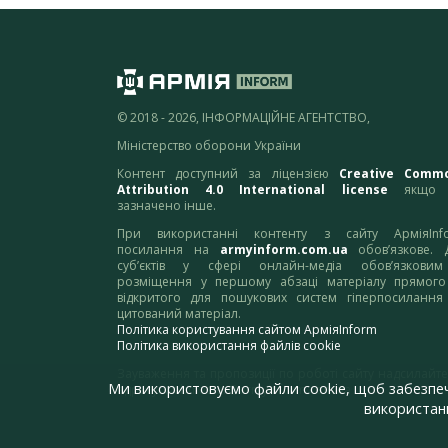
© 2018 - 2026, ІНФОРМАЦІЙНЕ АГЕНТСТВО,
Міністерство оборони України
Контент доступний за ліцензією
Creative Comm
Attribution 4.0 International license
якщо 
зазначено інше.
При використанні контенту з сайту АрміяInf
посилання на
armyinform.com.ua
обов’язкове. 
суб’єктів у сфері онлайн-медіа обов’язкови
розміщення у першому абзаці матеріалу прямого
відкритого для пошукових систем гіперпосилання
цитований матеріал.
Політика користування сайтом АрміяInform
Політика використання файлів cookie
Зауваження та пропозиції по роботі сайту надсилайте
Ми використовуємо файли cookie, щоб забезпе
адресу:
webmaster@armyinform.com.ua
використанн