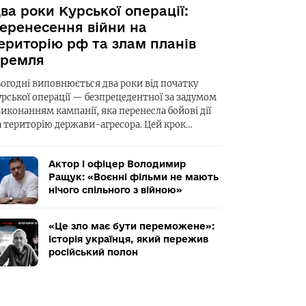
ва роки Курської операції:
еренесення війни на
ериторію рф та злам планів
ремля
ьогодні виповнюється два роки від початку
урської операції — безпрецедентної за задумом
виконанням кампанії, яка перенесла бойові дії
а територію держави-агресора. Цей крок…
Актор і офіцер Володимир
Ращук: «Воєнні фільми не мають
нічого спільного з війною»
«Це зло має бути переможене»:
історія українця, який пережив
російський полон