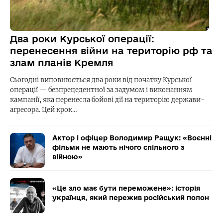
Два роки Курської операції:
перенесення війни на територію рф та
злам планів Кремля
Сьогодні виповнюється два роки від початку Курської
операції — безпрецедентної за задумом і виконанням
кампанії, яка перенесла бойові дії на територію держави-
агресора. Цей крок…
Актор і офіцер Володимир Ращук: «Воєнні
фільми не мають нічого спільного з
війною»
«Це зло має бути переможене»: історія
українця, який пережив російський полон