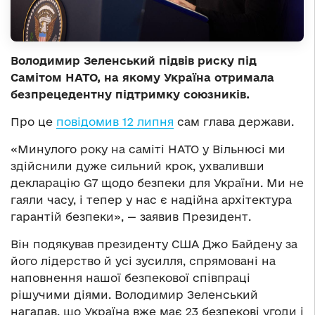
Володимир Зеленський підвів риску під
Самітом НАТО, на якому Україна отримала
безпрецедентну підтримку союзників.
Про це
повідомив 12 липня
сам глава держави.
«Минулого року на саміті НАТО у Вільнюсі ми
здійснили дуже сильний крок, ухваливши
декларацію G7 щодо безпеки для України. Ми не
гаяли часу, і тепер у нас є надійна архітектура
гарантій безпеки», — заявив Президент.
Він подякував президенту США Джо Байдену за
його лідерство й усі зусилля, спрямовані на
наповнення нашої безпекової співпраці
рішучими діями. Володимир Зеленський
нагадав, що Україна вже має 23 безпекові угоди і