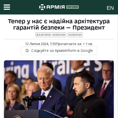
EN
Тепер у нас є надійна архітектура
гарантій безпеки — Президент
ВАЖЛИВІ НОВИНИ
НОВИНИ
12 Липня 2024, 7:35
Прочитаєте за:
< 1
хв.
Слідкуйте за АрміяInform в Google