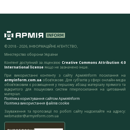
© 2018 - 2026, ІНФОРМАЦІЙНЕ АГЕНТСТВО,
Міністерство оборони України
Контент доступний за ліцензією
Creative Commons Attribution 4.0
International license
якщо не зазначено інше.
При використанні контенту з сайту АрміяInform посилання на
armyinform.com.ua
обов’язкове. Для суб’єктів у сфері онлайн-медіа
обов’язковим є розміщення у першому абзаці матеріалу прямого та
відкритого для пошукових систем гіперпосилання на цитований
матеріал.
Політика користування сайтом АрміяInform
Політика використання файлів cookie
Зауваження та пропозиції по роботі сайту надсилайте на адресу:
webmaster@armyinform.com.ua