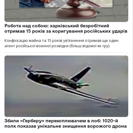
Робота над собою: харківський безробітний
отримав 15 років за коригування російських ударів
Конфіскацію майна та 15 років увʼязнення отримав ще один
агент російської воєнної розвідки (більш відомої як гру).
Збили «Герберу» перехоплювачем в лоб: 1020-й
полк показав унікальне знищення ворожого дрона