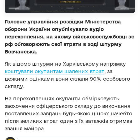
Головне управління розвідки Міністерства
оборони України опублікувало аудіо
перехоплення, на якому військовослужбовці зс
рф обговорюють свої втрати в ході штурму
Вовчанська.
Як відомо штурми на Харківському напрямку
коштували окупантам шалених втрат
, за
деякими оцінками вони склали 90% особового
складу.
На перехопленнях окупанти обмірковують
заохочення офіцерського складу до виконання
поставлених завдань будь-якою ціною: начебто
після великих втрат один з їх ватажків отримав
звання майора.