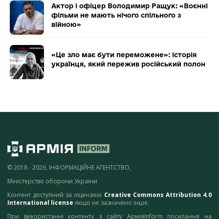
Актор і офіцер Володимир Ращук: «Воєнні
фільми не мають нічого спільного з
війною»
«Це зло має бути переможене»: історія
українця, який пережив російський полон
© 2018 - 2026, ІНФОРМАЦІЙНЕ АГЕНТСТВО,
Міністерство оборони України
Контент доступний за ліцензією
Creative Commons Attribution 4.0
International license
якщо не зазначено інше.
При використанні контенту з сайту АрміяInform посилання на