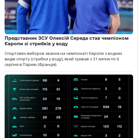
Представник ЗСУ Олексій Середа став чемпіоном
Європи зі стрибків у воду
Спортсмен виборов звання на чемпіонаті Європи з водних
видів спорту (стрибки у воду), який тривав з 31 липня по 6
серпня в Парижі (Франція).