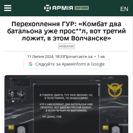
EN
Перехоплення ГУР: «Комбат два
батальона уже прос**л, вот третий
ложит, в этом Волчанске»
НОВИНИ
11 Липня 2024, 18:33
Прочитаєте за:
< 1
хв.
Слідкуйте за АрміяInform в Google