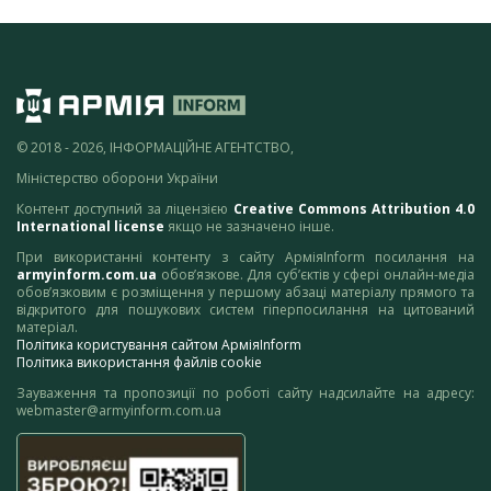
© 2018 - 2026, ІНФОРМАЦІЙНЕ АГЕНТСТВО,
Міністерство оборони України
Контент доступний за ліцензією
Creative Commons Attribution 4.0
International license
якщо не зазначено інше.
При використанні контенту з сайту АрміяInform посилання на
armyinform.com.ua
обов’язкове. Для суб’єктів у сфері онлайн-медіа
обов’язковим є розміщення у першому абзаці матеріалу прямого та
відкритого для пошукових систем гіперпосилання на цитований
матеріал.
Політика користування сайтом АрміяInform
Політика використання файлів cookie
Зауваження та пропозиції по роботі сайту надсилайте на адресу:
webmaster@armyinform.com.ua