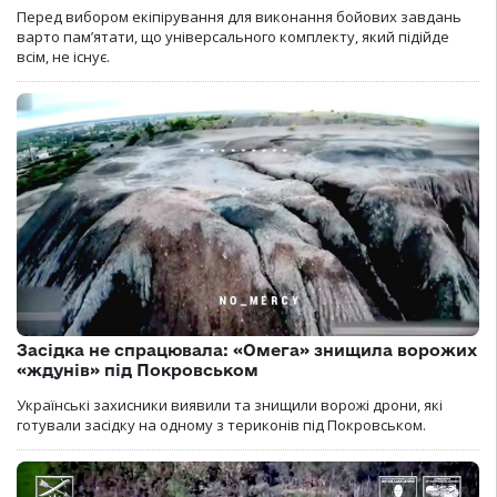
Перед вибором екіпірування для виконання бойових завдань
варто пам’ятати, що універсального комплекту, який підійде
всім, не існує.
Засідка не спрацювала: «Омега» знищила ворожих
«ждунів» під Покровськом
Українські захисники виявили та знищили ворожі дрони, які
готували засідку на одному з териконів під Покровськом.