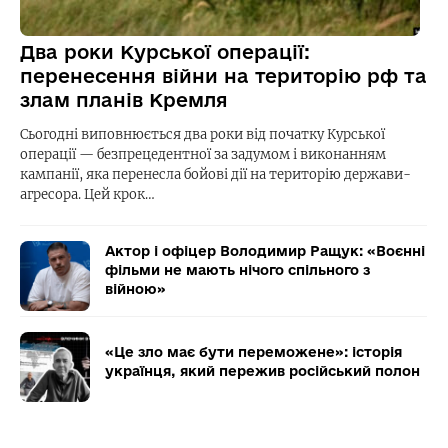
Два роки Курської операції:
перенесення війни на територію рф та
злам планів Кремля
Сьогодні виповнюється два роки від початку Курської
операції — безпрецедентної за задумом і виконанням
кампанії, яка перенесла бойові дії на територію держави-
агресора. Цей крок…
Актор і офіцер Володимир Ращук: «Воєнні
фільми не мають нічого спільного з
війною»
«Це зло має бути переможене»: історія
українця, який пережив російський полон