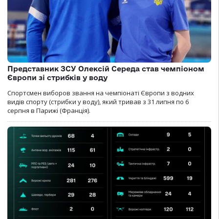
Представник ЗСУ Олексій Середа став чемпіоном
Європи зі стрибків у воду
Спортсмен виборов звання на чемпіонаті Європи з водних
видів спорту (стрибки у воду), який тривав з 31 липня по 6
серпня в Парижі (Франція).