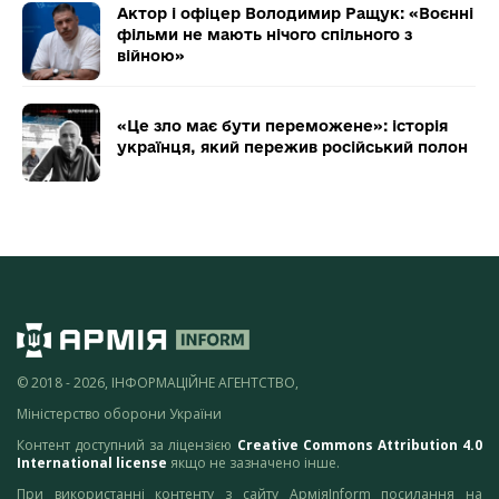
Актор і офіцер Володимир Ращук: «Воєнні
фільми не мають нічого спільного з
війною»
«Це зло має бути переможене»: історія
українця, який пережив російський полон
© 2018 - 2026, ІНФОРМАЦІЙНЕ АГЕНТСТВО,
Міністерство оборони України
Контент доступний за ліцензією
Creative Commons Attribution 4.0
International license
якщо не зазначено інше.
При використанні контенту з сайту АрміяInform посилання на