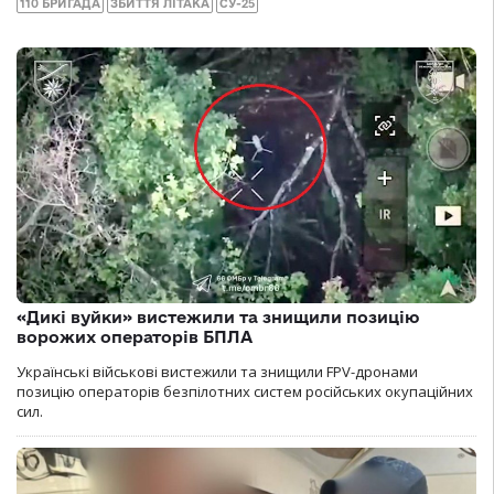
110 БРИГАДА
ЗБИТТЯ ЛІТАКА
СУ-25
«Дикі вуйки» вистежили та знищили позицію
ворожих операторів БПЛА
Українські військові вистежили та знищили FPV-дронами
позицію операторів безпілотних систем російських окупаційних
сил.