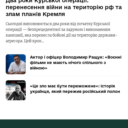
Два роки Курської операції:
перенесення війни на територію рф та
злам планів Кремля
Сьогодні виповнюється два роки від початку Курської
операції — безпрецедентної за задумом і виконанням
кампанії, яка перенесла бойові дії на територію держави-
агресора. Цей крок…
Актор і офіцер Володимир Ращук: «Воєнні
фільми не мають нічого спільного з
війною»
«Це зло має бути переможене»: історія
українця, який пережив російський полон