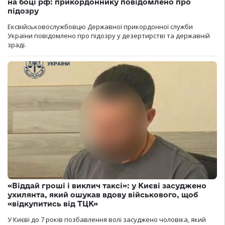
на боці рф: прикордоннику повідомлено про
підозру
Ексвійськовослужбовцю Державної прикордонної служби
України повідомлено про підозру у дезертирстві та державній
зраді.
«Віддай гроші і виклич таксі»: у Києві засуджено
ухилянта, який ошукав вдову військового, щоб
«відкупитись від ТЦК»
У Києві до 7 років позбавлення волі засуджено чоловіка, який