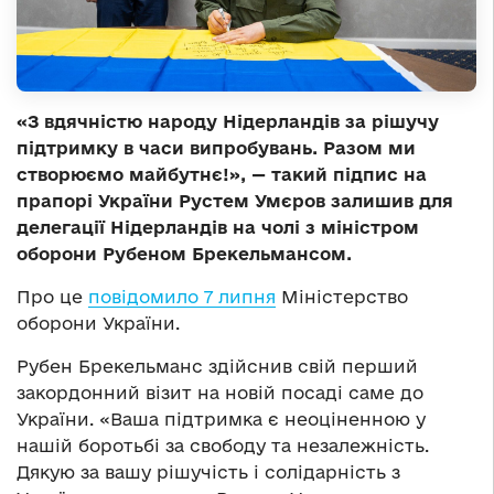
«З вдячністю народу Нідерландів за рішучу
підтримку в часи випробувань. Разом ми
створюємо майбутнє!», — такий підпис на
прапорі України Рустем Умєров залишив для
делегації Нідерландів на чолі з міністром
оборони Рубеном Брекельмансом.
Про це
повідомило 7 липня
Міністерство
оборони України.
Рубен Брекельманс здійснив свій перший
закордонний візит на новій посаді саме до
України. «Ваша підтримка є неоціненною у
нашій боротьбі за свободу та незалежність.
Дякую за вашу рішучість і солідарність з