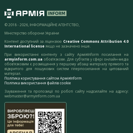
© 2018 - 2026, ІНФОРМАЦІЙНЕ АГЕНТСТВО,
Міністерство оборони України
Контент доступний за ліцензією
Creative Commons Attribution 4.0
International license
якщо не зазначено інше.
При використанні контенту з сайту АрміяInform посилання на
armyinform.com.ua
обов’язкове. Для суб’єктів у сфері онлайн-медіа
обов’язковим є розміщення у першому абзаці матеріалу прямого та
відкритого для пошукових систем гіперпосилання на цитований
матеріал.
Політика користування сайтом АрміяInform
Політика використання файлів cookie
Зауваження та пропозиції по роботі сайту надсилайте на адресу:
webmaster@armyinform.com.ua