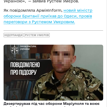
Україною», — заявив Рустем Умєров.
Як повідомляла АрміяInform,
новий міністр
оборони Британії приїхав до Одеси, провів
переговори з Рустемом Умєровим.
НІДЕРЛАНДИ
РУСТЕМ УМЄРОВ
Дезертирував під час оборони Маріуполя та воює