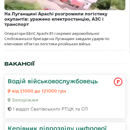
На Луганщині Apachi розгромили логістику
окупантів: уражено електростанцію, АЗС і
транспорт
Оператори ББпС Apachi 81-ї окремої аеромобільної
Слобожанської бригади на Луганщині завдали ударів по
ключових об’єктах логістики російських військ.
ВАКАНСІЇ
Водій військовослужбовець
від 21000 до 121000 грн
Запоріжжя
1 відділ Сватівського РТЦК та СП
Керівник підрозділу цифрової