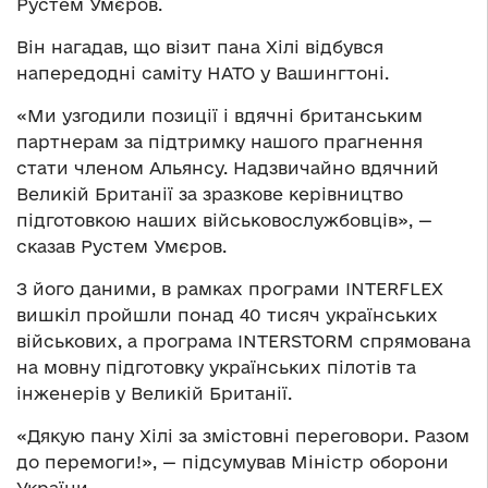
Рустем Умєров.
Він нагадав, що візит пана Хілі відбувся
напередодні саміту НАТО у Вашингтоні.
«Ми узгодили позиції і вдячні британським
партнерам за підтримку нашого прагнення
стати членом Альянсу. Надзвичайно вдячний
Великій Британії за зразкове керівництво
підготовкою наших військовослужбовців», —
сказав Рустем Умєров.
З його даними, в рамках програми INTERFLEX
вишкіл пройшли понад 40 тисяч українських
військових, а програма INTERSTORM спрямована
на мовну підготовку українських пілотів та
інженерів у Великій Британії.
«Дякую пану Хілі за змістовні переговори. Разом
до перемоги!», — підсумував Міністр оборони