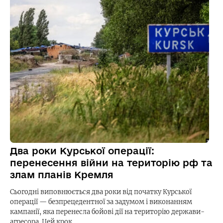
Два роки Курської операції:
перенесення війни на територію рф та
злам планів Кремля
Сьогодні виповнюється два роки від початку Курської
операції — безпрецедентної за задумом і виконанням
кампанії, яка перенесла бойові дії на територію держави-
агресора. Цей крок…