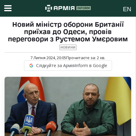
EN
Новий міністр оборони Британії
приїхав до Одеси, провів
переговори з Рустемом Умєровим
НОВИНИ
7 Липня 2024, 20:05
Прочитаєте за:
2
хв.
Слідкуйте за АрміяInform в Google