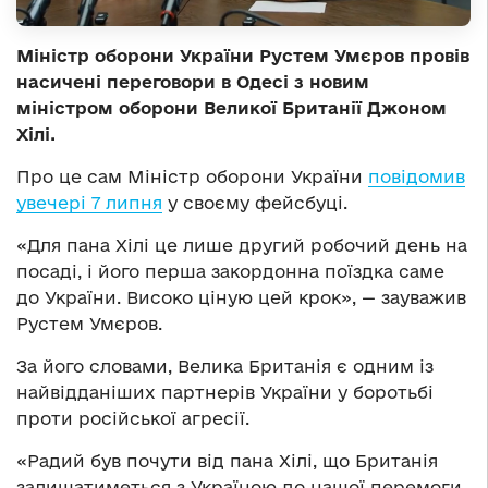
Міністр оборони України Рустем Умєров провів
насичені переговори в Одесі з новим
міністром оборони Великої Британії Джоном
Хілі.
Про це сам Міністр оборони України
повідомив
увечері 7 липня
у своєму фейсбуці.
«Для пана Хілі це лише другий робочий день на
посаді, і його перша закордонна поїздка саме
до України. Високо ціную цей крок», — зауважив
Рустем Умєров.
За його словами, Велика Британія є одним із
найвідданіших партнерів України у боротьбі
проти російської агресії.
«Радий був почути від пана Хілі, що Британія
залишатиметься з Україною до нашої перемоги.