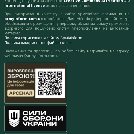
Контент доступний за ліцензією
Creative Commons Attribution 4.0
International license
якщо не зазначено інше.
При використанні контенту з сайту АрміяInform посилання на
armyinform.com.ua
обов’язкове. Для суб’єктів у сфері онлайн-медіа
обов’язковим є розміщення у першому абзаці матеріалу прямого та
відкритого для пошукових систем гіперпосилання на цитований
матеріал.
Політика користування сайтом АрміяInform
Політика використання файлів cookie
Зауваження та пропозиції по роботі сайту надсилайте на адресу:
webmaster@armyinform.com.ua