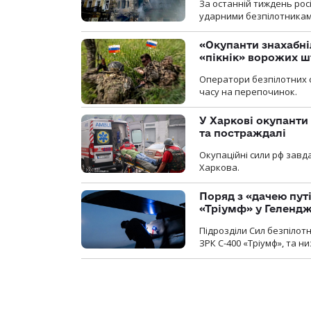
За останній тиждень рос
ударними безпілотниками
«Окупанти знахабні
«пікнік» ворожих 
Оператори безпілотних 
часу на перепочинок.
У Харкові окупанти
та постраждалі
Окупаційні сили рф завд
Харкова.
Поряд з «дачею пут
«Тріумф» у Геленд
Підрозділи Сил безпілот
ЗРК С-400 «Тріумф», та н