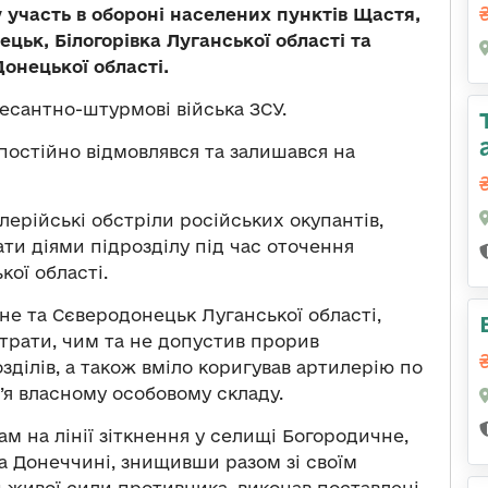
 участь в обороні населених пунктів Щастя,
ецьк, Білогорівка Луганської області та
онецької області.
есантно-штурмові війська ЗСУ.
ї постійно відмовлявся та залишався на
лерійські обстріли російських окупантів,
ти діями підрозділу під час оточення
кої області.
жне та Сєверодонецьк Луганської області,
трати, чим та не допустив прорив
зділів, а також вміло коригував артилерію по
’я власному особовому складу.
ам на лінії зіткнення у селищі Богородичне,
на Донеччині, знищивши разом зі своїм
 й живої сили противника, виконав поставлені