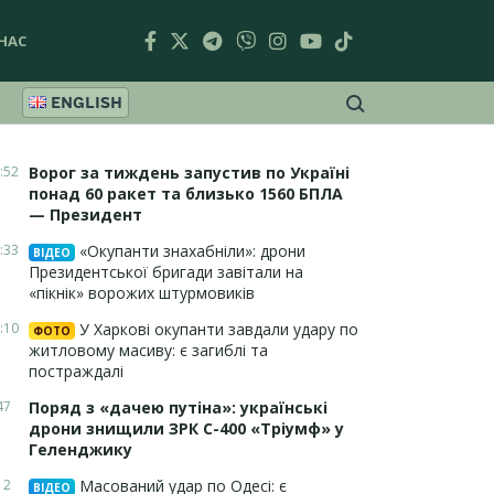
НАС
ENGLISH
:52
Ворог за тиждень запустив по Україні
понад 60 ракет та близько 1560 БПЛА
— Президент
:33
«Окупанти знахабніли»: дрони
ВІДЕО
Президентської бригади завітали на
«пікнік» ворожих штурмовиків
:10
У Харкові окупанти завдали удару по
ФОТО
житловому масиву: є загиблі та
постраждалі
47
Поряд з «дачею путіна»: українські
дрони знищили ЗРК С-400 «Тріумф» у
Геленджику
12
Масований удар по Одесі: є
ВІДЕО