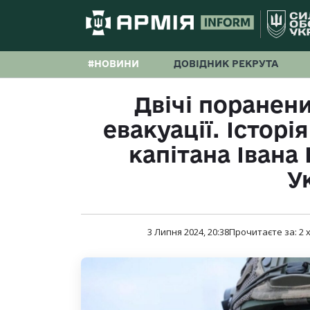
#НОВИНИ
ДОВІДНИК РЕКРУТА
Двічі поранени
евакуації. Істор
капітана Івана
У
3 Липня 2024, 20:38
Прочитаєте за:
2
х