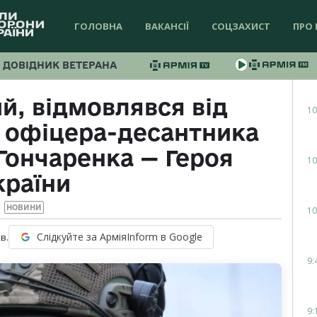
ГОЛОВНА
ВАКАНСІЇ
СОЦЗАХИСТ
ПРО 
ДОВІДНИК ВЕТЕРАНА
й, відмовлявся від
10
ія офіцера-десантника
 Гончаренка — Героя
10
країни
НОВИНИ
10
Слідкуйте за АрміяInform в Google
в.
9:
9: