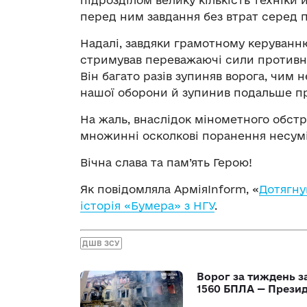
перед ним завдання без втрат серед п
Надалі, завдяки грамотному керуванню
стримував переважаючі сили противник
Він багато разів зупиняв ворога, чим
нашої оборони й зупинив подальше пр
На жаль, внаслідок мінометного обстрі
множинні осколкові поранення несумі
Вічна слава та пам’ять Герою!
Як повідомляла АрміяInform, «
Дотягну
історія «Бумера» з НГУ
.
ДШВ ЗСУ
Ворог за тиждень за
1560 БПЛА — Прези