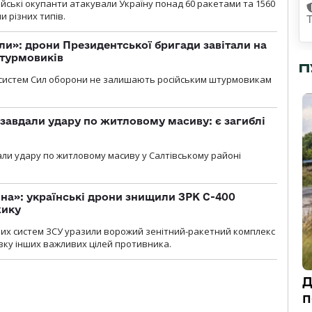
ійські окупанти атакували Україну понад 60 ракетами та 1560
 різних типів.
ли»: дрони Президентської бригади завітали на
штурмовиків
П
систем Сил оборони не залишають російським штурмовикам
 завдали удару по житловому масиву: є загиблі
али удару по житловому масиву у Салтівському районі
іна»: українські дрони знищили ЗРК С-400
жику
них систем ЗСУ уразили ворожий зенітний-ракетний комплекс
изку інших важливих цілей противника.
Д
п