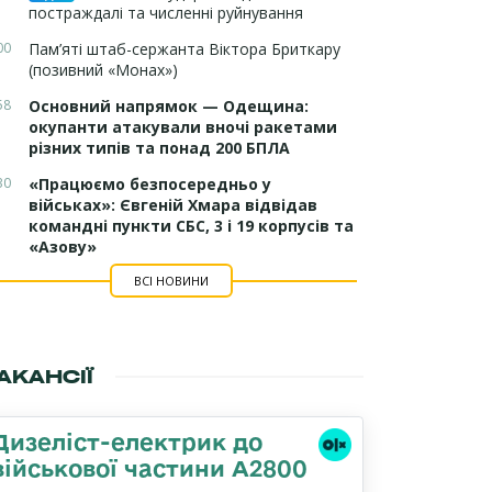
постраждалі та численні руйнування
00
Пам’яті штаб-сержанта Віктора Бриткару
(позивний «Монах»)
58
Основний напрямок — Одещина:
окупанти атакували вночі ракетами
різних типів та понад 200 БПЛА
30
«Працюємо безпосередньо у
військах»: Євгеній Хмара відвідав
командні пункти СБС, 3 і 19 корпусів та
«Азову»
ВСІ НОВИНИ
АКАНСІЇ
Дизеліст-електрик до
військової частини А2800