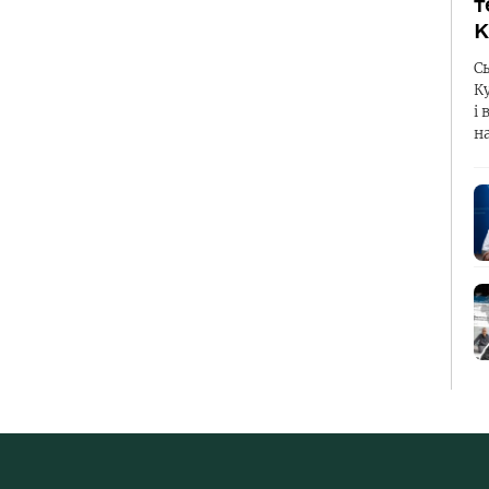
т
К
С
К
і 
н