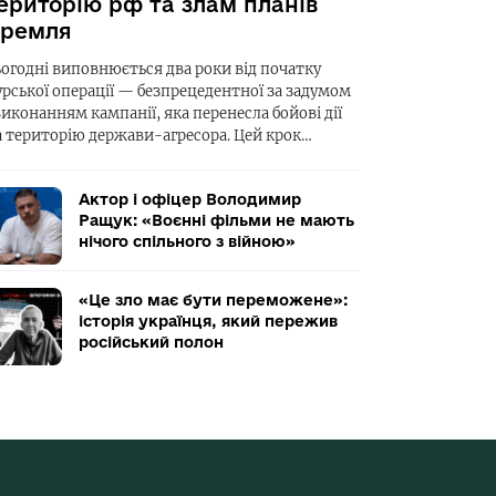
ериторію рф та злам планів
ремля
ьогодні виповнюється два роки від початку
урської операції — безпрецедентної за задумом
виконанням кампанії, яка перенесла бойові дії
а територію держави-агресора. Цей крок…
Актор і офіцер Володимир
Ращук: «Воєнні фільми не мають
нічого спільного з війною»
«Це зло має бути переможене»:
історія українця, який пережив
російський полон