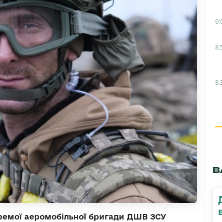
9:
8:
8:
В
кремої аеромобільної бригади ДШВ ЗСУ