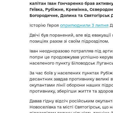
капітан Іван Гончаренко брав активну
Геївка, Рубіжне, Кремінна, Сєверодон
Богородичне, Долина та Святогірськ Д
Історію Героя
оприлюднили 3 липня
Д
Двічі був поранений, але від евакуаці
позиціях разом зі своїм підрозділом.
Іван неодноразово потрапляв під арти
попри це продовжував успішно керува
населеного пункту Біловодськ Лугансь
За час боїв у населених пунктах Рубі
десантник завдав противнику великі в
окупантами лінії оборони наших підро
противнику, зберігши життя та здоров
Давав гідну відсіч російським окупант
Новоселівка та місті Святогірськ, що 
підрозділом велику кількість техніки