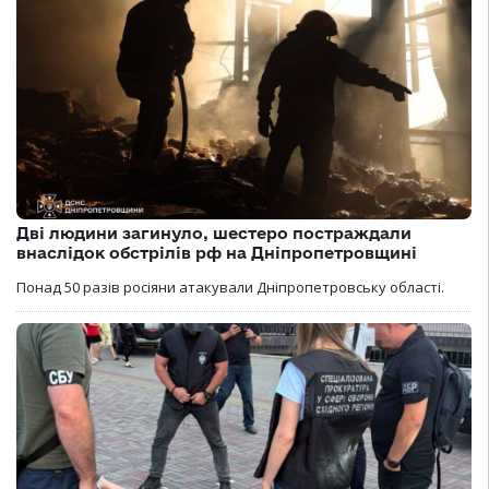
Дві людини загинуло, шестеро постраждали
внаслідок обстрілів рф на Дніпропетровщині
Понад 50 разів росіяни атакували Дніпропетровську області.