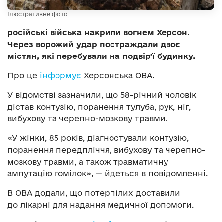
Ілюстративне фото
російські війська накрили вогнем Херсон.
Через ворожий удар постраждали двоє
містян, які перебували на подвірʼї будинку.
Про це
інформує
Херсонська ОВА.
У відомстві зазначили, що 58-річний чоловік
дістав контузію, поранення тулуба, рук, ніг,
вибухову та черепно-мозкову травми.
«У жінки, 85 років, діагностували контузію,
поранення передпліччя, вибухову та черепно-
мозкову травми, а також травматичну
ампутацію гомілок», — йдеться в повідомленні.
В ОВА додали, що потерпілих доставили
до лікарні для надання медичної допомоги.