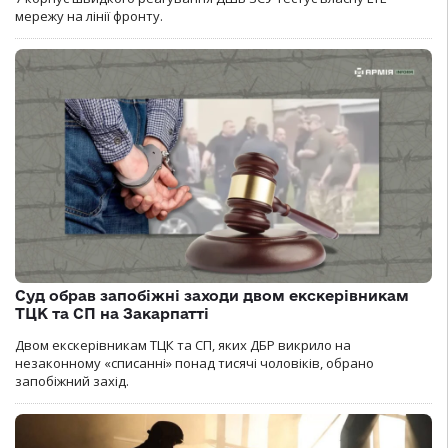
мережу на лінії фронту.
Суд обрав запобіжні заходи двом екскерівникам
ТЦК та СП на Закарпатті
Двом екскерівникам ТЦК та СП, яких ДБР викрило на
незаконному «списанні» понад тисячі чоловіків, обрано
запобіжний захід.