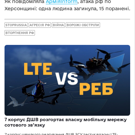
Як повідомляла
АрміяInform
, атака рф по
Херсонщині: одна людина загинула, 15 поранені.
STOPRUSSIA
АГРЕСІЯ РФ
ВІЙНА
ВОРОЖІ ОБСТРІЛИ
ВТОРГНЕННЯ РФ
7 корпус ДШВ розгортає власну мобільну мережу
сотового зв’язку
7 корпус швидкого реагування ДШВ ЗСУ тестує власну LTE-