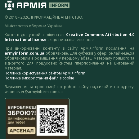
© 2018 - 2026, ІНФОРМАЦІЙНЕ АГЕНТСТВО,
Міністерство оборони України
Контент доступний за ліцензією
Creative Commons Attribution 4.0
International license
якщо не зазначено інше.
При використанні контенту з сайту АрміяInform посилання на
armyinform.com.ua
обов’язкове. Для суб’єктів у сфері онлайн-медіа
обов’язковим є розміщення у першому абзаці матеріалу прямого та
відкритого для пошукових систем гіперпосилання на цитований
матеріал.
Політика користування сайтом АрміяInform
Політика використання файлів cookie
Зауваження та пропозиції по роботі сайту надсилайте на адресу:
webmaster@armyinform.com.ua