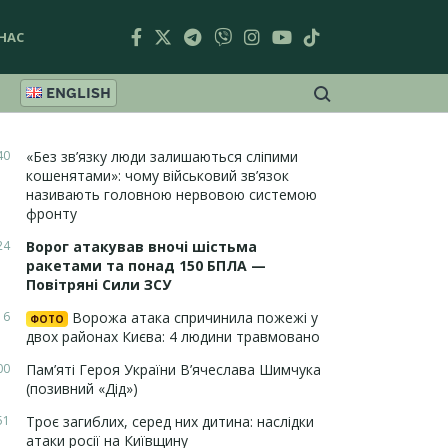
НАС
ENGLISH
40
«Без зв’язку люди залишаються сліпими
кошенятами»: чому військовий зв’язок
називають головною нервовою системою
фронту
24
Ворог атакував вночі шістьма
ракетами та понад 150 БПЛА —
Повітряні Сили ЗСУ
16
Ворожа атака спричинила пожежі у
ФОТО
двох районах Києва: 4 людини травмовано
00
Пам’яті Героя України В’ячеслава Шимчука
(позивний «Дід»)
51
Троє загиблих, серед них дитина: наслідки
атаки росії на Київщину