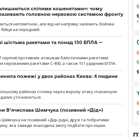
залишаються сліпими кошенятами»: чому
к називають головною нервовою системою фронту
ається непомітною, але від неї напряму залежить бойова
 бійця на передовій.
чі шістьма ракетами та понад 150 БПЛА —
00 7 серпня) противник атакував балістичними ракетами
ми керованими ракетами С-400, а також 151 ударним БПЛА.
инила пожежі у двох районах Києва: 4 людини
лонському районах столиці через ворожу атаку спалахнули
аждалих уточнюються.
їни В’ячеслава Шимчука (позивний «Дід»)
а Шимчука на позивний «Дід» рідні, друзі та побратими
ину, яка завжди знаходила змогу подбати про інших.
П