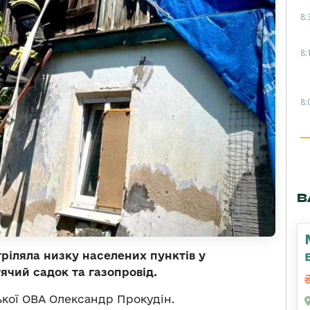
8:
8:
8:
В
тріляла низку населених пунктів у
тячий садок та газопровід.
кої ОВА Олександр Прокудін.