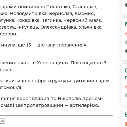
дарами опинилися Понятівка, Станіслав,
ьке, Новодмитрівка, Берислав, Кізомис,
ргунка, Токарівка, Тягинка, Червоний Маяк,
зерка, Інгулець, Олександрівка, Ульянівка,
 Херсон.
гинула, ще 15 — дістали поранення», —
селених пунктів Херсонщини. Пошкоджено 3
нків.
’єкт критичної інфраструктури, дитячий садок
томобілі.
 2 липня ворог вдарив по Нікополю дроном-
громаді Дніпропетровщини — артилерією.
НА