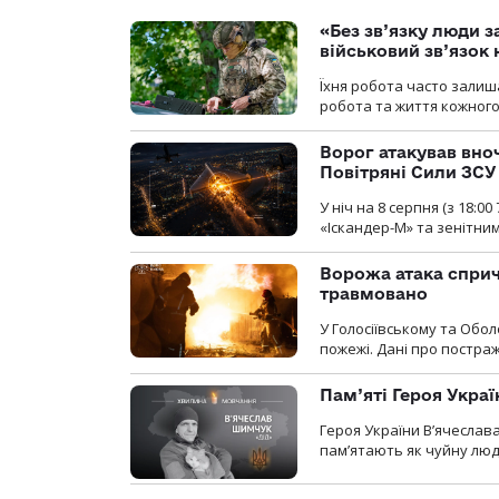
«Без зв’язку люди 
військовий зв’язо
Їхня робота часто залиш
робота та життя кожного
Ворог атакував вно
Повітряні Сили ЗСУ
У ніч на 8 серпня (з 18:
«Іскандер-М» та зенітни
Ворожа атака сприч
травмовано
У Голосіївському та Обо
пожежі. Дані про постр
Пам’яті Героя Укра
Героя України В’ячеслав
пам’ятають як чуйну люд