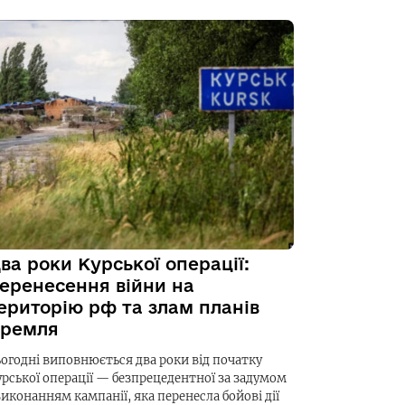
ва роки Курської операції:
еренесення війни на
ериторію рф та злам планів
ремля
ьогодні виповнюється два роки від початку
урської операції — безпрецедентної за задумом
виконанням кампанії, яка перенесла бойові дії