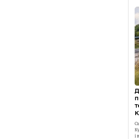
Д
п
т
К
С
К
і 