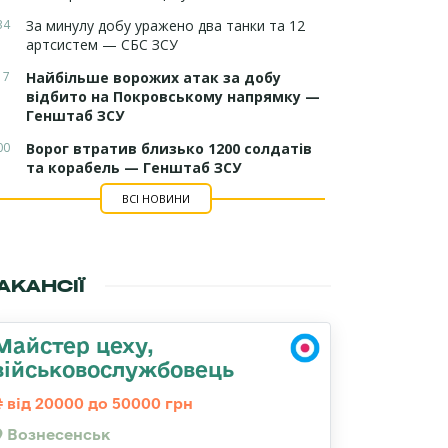
34
За минулу добу уражено два танки та 12
артсистем — СБС ЗСУ
17
Найбільше ворожих атак за добу
відбито на Покровському напрямку —
Генштаб ЗСУ
00
Ворог втратив близько 1200 солдатів
та корабель — Генштаб ЗСУ
ВСІ НОВИНИ
АКАНСІЇ
Майстер цеху,
військовослужбовець
від 20000 до 50000 грн
Вознесенськ