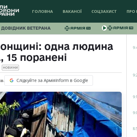
ГОЛОВНА
ВАКАНСІЇ
СОЦЗАХИСТ
ПРО 
ДОВІДНИК ВЕТЕРАНА
сонщині: одна людина
9:
, 15 поранені
НОВИНИ
9:
Слідкуйте за АрміяInform в Google
хв.
9:
9:
8: