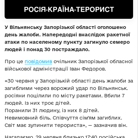
У Вільнянську Запорізької області оголошено
день жалоби. Напередодні внаслідок ракетної
атаки по населеному пункту загинуло семеро
людей і понад 30 постраждало.
Про це
повідомив
очільник Запорізької обласної
військової адміністрації Іван Федоров.
«30 червня у Запорізькій області день жалоби за
загиблими через ворожий удар по Вільнянськ.
росіяни поцілили по місту ракетами. Вбили 7
людей. Із них троє дітей.
Поранили 31 людину, із них 8 дітей.
Невимовний біль. Співчуття сімʼям загиблих.
Світ має зупинити терориста», — зазначив він.
Нагадаємо, 29 червня близько 17:40 російська