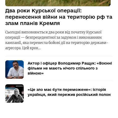
Два роки Курської операції:
перенесення війни на територію рф та
злам планів Кремля
Сьогодні виповнюється два роки від початку Курської
операції — безпрецедентної за задумом і виконанням
кампанії, яка перенесла бойові дії на територію держави-
агресора. Цей крок…
Актор і офіцер Володимир Ращук: «Воєнні
фільми не мають нічого спільного з
війною»
«Це зло має бути переможене»: історія
українця, який пережив російський полон