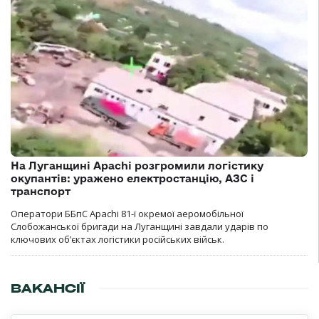
На Луганщині Apachi розгромили логістику
окупантів: уражено електростанцію, АЗС і
транспорт
Оператори ББпС Apachi 81-ї окремої аеромобільної
Слобожанської бригади на Луганщині завдали ударів по
ключових об’єктах логістики російських військ.
ВАКАНСІЇ