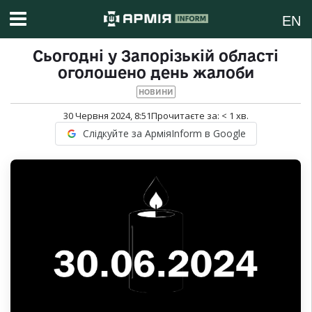
EN
Сьогодні у Запорізькій області
оголошено день жалоби
НОВИНИ
30 Червня 2024, 8:51
Прочитаєте за:
< 1
хв.
Слідкуйте за АрміяInform в Google