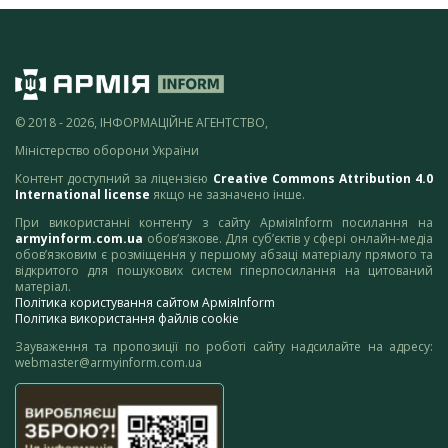
© 2018 - 2026, ІНФОРМАЦІЙНЕ АГЕНТСТВО,
Міністерство оборони України
Контент доступний за ліцензією
Creative Commons Attribution 4.0
International license
якщо не зазначено інше.
При використанні контенту з сайту АрміяInform посилання на
armyinform.com.ua
обов’язкове. Для суб’єктів у сфері онлайн-медіа
обов’язковим є розміщення у першому абзаці матеріалу прямого та
відкритого для пошукових систем гіперпосилання на цитований
матеріал.
Політика користування сайтом АрміяInform
Політика використання файлів cookie
Зауваження та пропозиції по роботі сайту надсилайте на адресу:
webmaster@armyinform.com.ua