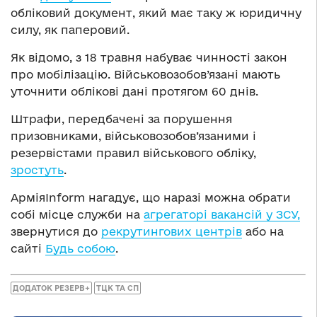
обліковий документ, який має таку ж юридичну
силу, як паперовий.
Як відомо, з 18 травня набуває чинності закон
про мобілізацію. Військовозобов’язані мають
уточнити облікові дані протягом 60 днів.
Штрафи, передбачені за порушення
призовниками, військовозобов’язаними і
резервістами правил військового обліку,
зростуть
.
АрміяInform нагадує, що наразі можна обрати
собі місце служби на
агрегаторі вакансій у ЗСУ,
звернутися до
рекрутингових центрів
або на
сайті
Будь собою
.
ДОДАТОК РЕЗЕРВ+
ТЦК ТА СП