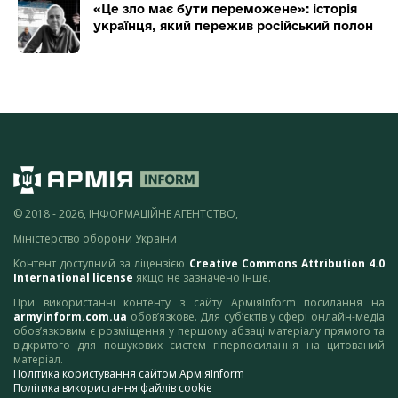
«Це зло має бути переможене»: історія
українця, який пережив російський полон
© 2018 - 2026, ІНФОРМАЦІЙНЕ АГЕНТСТВО,
Міністерство оборони України
Контент доступний за ліцензією
Creative Commons Attribution 4.0
International license
якщо не зазначено інше.
При використанні контенту з сайту АрміяInform посилання на
armyinform.com.ua
обов’язкове. Для суб’єктів у сфері онлайн-медіа
обов’язковим є розміщення у першому абзаці матеріалу прямого та
відкритого для пошукових систем гіперпосилання на цитований
матеріал.
Політика користування сайтом АрміяInform
Політика використання файлів cookie