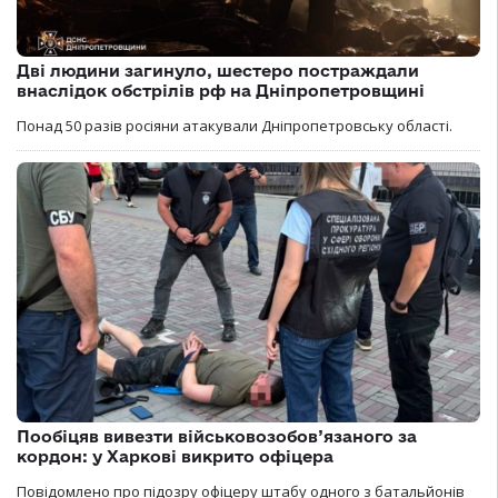
Дві людини загинуло, шестеро постраждали
внаслідок обстрілів рф на Дніпропетровщині
Понад 50 разів росіяни атакували Дніпропетровську області.
Пообіцяв вивезти військовозобов’язаного за
кордон: у Харкові викрито офіцера
Повідомлено про підозру офіцеру штабу одного з батальйонів