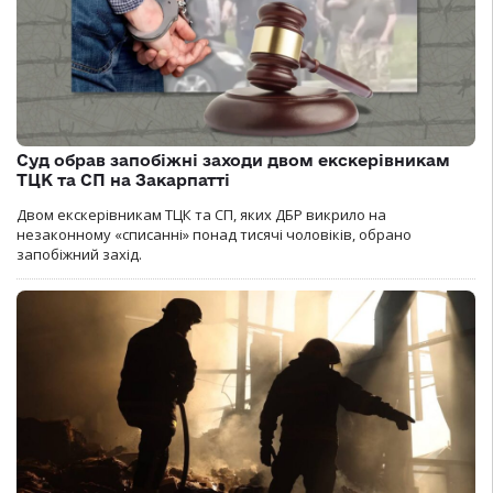
Суд обрав запобіжні заходи двом екскерівникам
ТЦК та СП на Закарпатті
Двом екскерівникам ТЦК та СП, яких ДБР викрило на
незаконному «списанні» понад тисячі чоловіків, обрано
запобіжний захід.