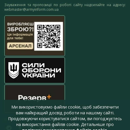
Зауваження та пропозиції по роботі сайту надсилайте на адресу:
webmaster@armyinform.com.ua
Ми використовуємо файли cookie, щоб забезпечити
вам найкращий досвід роботи на нашому сайті.
Продовжуючи користуватися сайтом, ви погоджуєтесь
press@armyinform.com.ua
на використання файлів cookie. Детальніше про