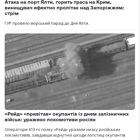
Атака на порт Ялти, горить траса на Крим,
винищувач ефектно пролітає над Запоріжжям:
стрім
ГУР провело морський парад до Дня Ялти.
«Рейд» «привітав» окупантів із днем залізничних
військ: уражено локомотиви росіян
Оператори 413-го полку «Рейд» уразили низку російських
локомотивів, завдавши відчутної шкоди логістиці окупантів.