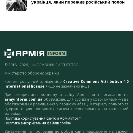
українця, який пережив російський полон
© 2018 - 2026, ІНФОРМАЦІЙНЕ АГЕНТСТВО,
Міністерство оборони України
Контент доступний за ліцензією
Creative Commons Attribution 4.0
International license
якщо не зазначено інше.
При використанні контенту з сайту АрміяInform посилання на
armyinform.com.ua
обов’язкове. Для суб’єктів у сфері онлайн-медіа
обов’язковим є розміщення у першому абзаці матеріалу прямого та
відкритого для пошукових систем гіперпосилання на цитований
матеріал.
Політика користування сайтом АрміяInform
Політика використання файлів cookie
Зауваження та пропозиції по роботі сайту надсилайте на адресу: