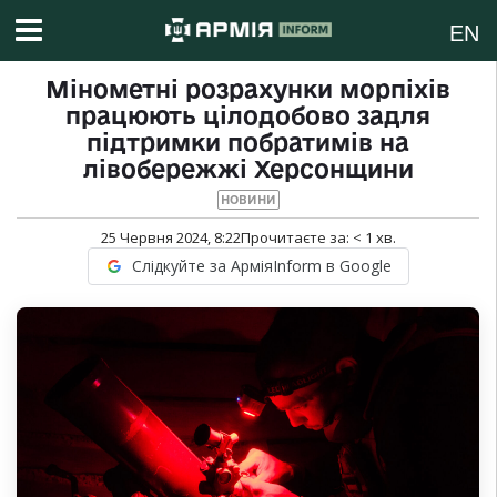
EN
Мінометні розрахунки морпіхів
працюють цілодобово задля
підтримки побратимів на
лівобережжі Херсонщини
НОВИНИ
25 Червня 2024, 8:22
Прочитаєте за:
< 1
хв.
Слідкуйте за АрміяInform в Google