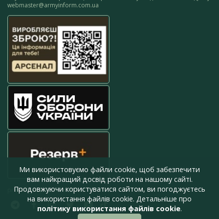
webmaster@armyinform.com.ua
Ми використовуємо файли cookie, щоб забезпечити
вам найкращий досвід роботи на нашому сайті.
Продовжуючи користуватися сайтом, ви погоджуєтесь
press@armyinform.com.ua
на використання файлів cookie. Детальніше про
політику використання файлів cookie
.