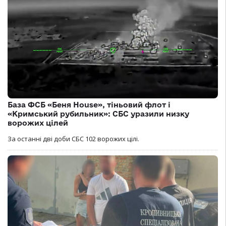
База ФСБ «Беня House», тіньовий флот і
«Кримський рубильник»: СБС уразили низку
ворожих цілей
За останні дві доби СБС 102 ворожих цілі.