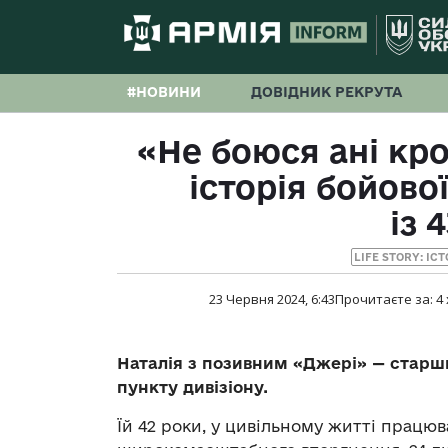
#НОВИНИ
ДОВІДНИК РЕКРУТА
«Не боюся ані кро
історія бойово
із 
LIFE STORY: ІС
23 Червня 2024, 6:43
Прочитаєте за:
4
Наталія з позивним «Джері» — старш
пункту дивізіону.
Їй 42 роки, у цивільному житті прац