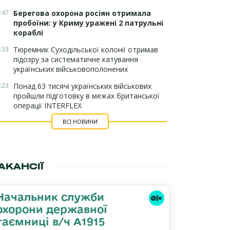
:47
Берегова охорона росіян отримала
пробоїни: у Криму уражені 2 патрульні
кораблі
:33
Тюремник Суходільської колонії отримав
підозру за систематичне катування
українських військовополонених
:23
Понад 63 тисячі українських військових
пройшли підготовку в межах британської
операції INTERFLEX
ВСІ НОВИНИ
АКАНСІЇ
Начальник служби
охорони державної
таємниці в/ч А1915