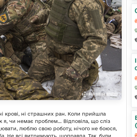
ні крові, ні страшних ран. Коли прийшла
к я, чи немає проблем… Відповіла, що сліз
цювати, люблю свою роботу, нічого не боюся,
а. Не всі витримують, щоправда. Так, були