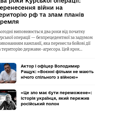
ва роки Курської операції:
еренесення війни на
ериторію рф та злам планів
ремля
ьогодні виповнюється два роки від початку
урської операції — безпрецедентної за задумом
виконанням кампанії, яка перенесла бойові дії
а територію держави-агресора. Цей крок…
Актор і офіцер Володимир
Ращук: «Воєнні фільми не мають
нічого спільного з війною»
«Це зло має бути переможене»:
історія українця, який пережив
російський полон