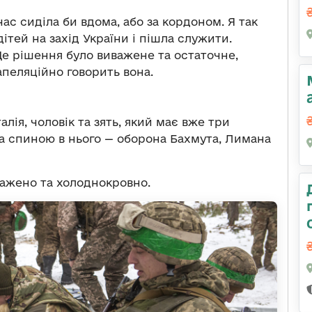
час сиділа би вдома, або за кордоном. Я так
ітей на захід України і пішла служити.
. Це рішення було виважене та остаточне,
апеляційно говорить вона.
алія, чоловік та зять, який має вже три
а спиною в нього — оборона Бахмута, Лимана
важено та холоднокровно.