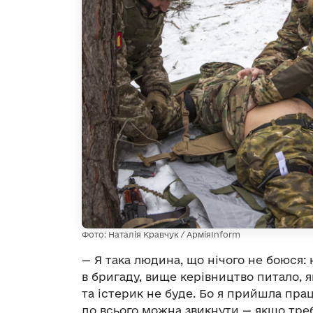
Фото: Наталія Кравчук / АрміяInform
— Я така людина, що нічого не боюся: 
в бригаду, вище керівництво питало, я
та істерик не буде. Бо я прийшла пра
до всього можна звикнути — якщо треб