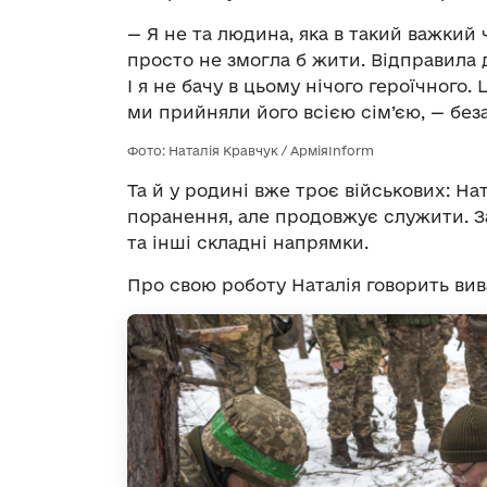
— Я не та людина, яка в такий важкий 
просто не змогла б жити. Відправила д
І я не бачу в цьому нічого героїчного
ми прийняли його всією сім’єю, — без
Фото: Наталія Кравчук / АрміяInform
Та й у родині вже троє військових: Нат
поранення, але продовжує служити. З
та інші складні напрямки.
Про свою роботу Наталія говорить ви