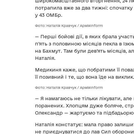
широкомасштабного вторгнення, 24 лют
потрапила вже за два тижні: спочатку 
у 43 ОМБр.
Фото: Наталія Кравчук / АрміяInform
— Перші бойові дії, в яких брала участ
п’ять з половиною місяців пекла в Ізю
на Бахмут. Там були дев’ять місяців, а
Наталія.
Медикиня каже, що побратими її поваж
її позивний і те, що вона їде на виклик
Фото: Наталія Кравчук / АрміяInform
— Я намагаюсь не тільки лікувати, але
поранених. Хлопцям дуже боляче, стра
Олександр — жартуємо та підбадьорю
Наталія констатує: мала право залишит
не приєднуватися до лав Сил оборони,