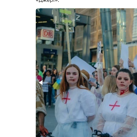
«Джері».