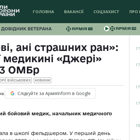
ГОЛОВНА
ВАКАНСІЇ
СОЦЗАХИСТ
ПРО 
ДОВІДНИК ВЕТЕРАНА
ві, ані страшних ран»:
17
ї медикині «Джері»
17
43 ОМБр
ТОРІЇ ВІЙСЬКОВИХ
НОВИНИ
17
Слідкуйте за АрміяInform в Google
хв.
17
ий бойовий медик, начальник медичного
16
ювала в школі фельдшером. У перший день