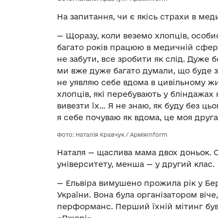
На запитання, чи є якісь страхи в меди
— Щоразу, коли веземо хлопців, особи
багато років працюю в медичній сфер
не забути, все зробити як слід. Дуже
ми вже дуже багато думали, що буде з
не уявляю себе вдома в цивільному жи
хлопців, які перебувають у бліндажах 
вивезти їх… Я не знаю, як буду без ць
я себе почуваю як вдома, це моя друга 
Фото: Наталія Кравчук / АрміяInform
Наталя — щаслива мама двох доньок. 
університету, менша — у другий клас.
— Ельвіра вимушено прожила рік у Бер
України. Вона була організатором віче
перформанс. Перший їхній мітинг був