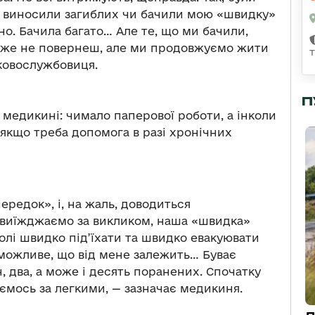
и виносили загиблих чи бачили мою «швидку»
йно. Бачила багато… Але те, що ми бачили,
в уже не повернеш, але ми продовжуємо жити
ьковослужбовиця.
П
ї медикині: чимало паперової роботи, а інколи
 якщо треба допомога в разі хронічних
передок», і, на жаль, доводиться
и виїжджаємо за викликом, наша «швидка»
волі швидко під’їхати та швидко евакуювати
можливе, що від мене залежить… Буває
, два, а може і десять поранених. Спочатку
ємось за легкими, — зазначає медикиня.