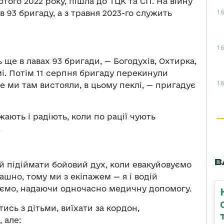
ого 2022 року, пішла до ТЦК та СП. На війну
16
в 93 бригаду, а з травня 2023-го служить
16
ь ще в лавах 93 бригади, — Богодухів, Охтирка,
мі. Потім 11 серпня бригаду перекинули
16
ле ми там вистояли, в цьому пеклі, — пригадує
ають і радіють, коли по рації чують
.
В
 й підіймати бойовий дух, коли евакуйовуємо
шно, тому ми з екіпажем — я і водій
ємо, надаючи одночасно медичну допомогу.
ись з дітьми, виїхати за кордон,
 але: