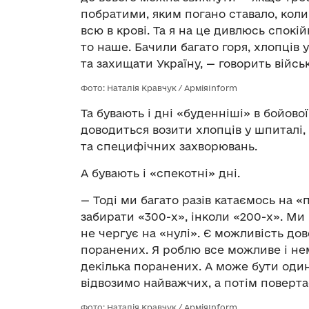
побратими, яким погано ставало, кол
всю в крові. Та я на це дивлюсь спокі
то наше. Бачили багато горя, хлопці
та захищати Україну, — говорить війс
Фото: Наталія Кравчук / АрміяInform
Та бувають і дні «буденніші» в бойово
доводиться возити хлопців у шпиталі,
та специфічних захворювань.
А бувають і «спекотні» дні.
— Тоді ми багато разів катаємось на «
забирати «300-х», інколи «200-х». М
не чергує на «нулі». Є можливість до
поранених. Я роблю все можливе і не
декілька поранених. А може бути один
відвозимо найважчих, а потім поверта
Фото: Наталія Кравчук / АрміяInform