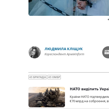
ЛЮДМИЛА КЛІЩУК
Кореспондент АрміяInform
43 БРИГАДА
43 ОМБР
НАТО виділить Укра
Країни НАТО підтвердили
€70 млрд на озброєння, в