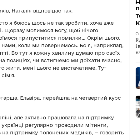
Д
п
ків, Наталія відповідає так:
т
К
сто я боюсь щось не так зробити, хоча вже
і. Щоразу молимося Богу, щоб нічого
С
 боїмося припуститися помилки… Окрім цього,
К
 нами, коли ми повернемось. Бо я, наприклад,
і 
тті. Бо тут я кожну хвилину думаю про своїх
н
на позиціях, чи встигнемо ми доїхати вчасно,
ого жити, мені цього не вистачатиме. Тут
сім’я.
Старша, Ельвіра, перейшла на четвертий курс
ліні, але активно працювала на підтримку
, українці регулярно проводили мітинги,
 на підтримку полонених медиків, — говорить