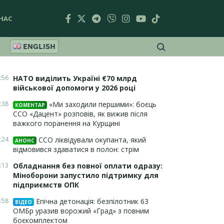
НАС
ENGLISH
:56
НАТО виділить Україні €70 млрд
військової допомоги у 2026 році
:38
«Ми заходили першими»: боєць
КОМЕНТАР
ССО «Дацент» розповів, як вижив після
важкого поранення на Курщині
:24
ССО ліквідували окупанта, який
АНОНС
відмовився здаватися в полон: стрім
:13
Обладнання без повної оплати одразу:
Міноборони запустило підтримку для
підприємств ОПК
:58
Епічна детонація: безпілотник 63
ВІДЕО
ОМБр уразив ворожий «Град» з повним
боєкомплектом