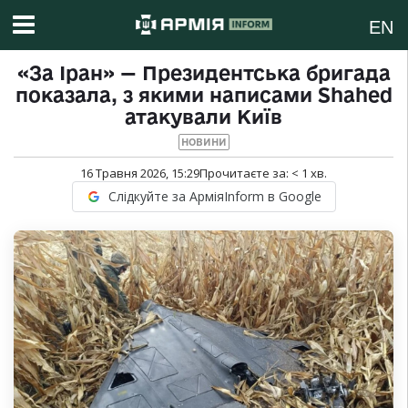
EN
«За Іран» — Президентська бригада
показала, з якими написами Shahed
атакували Київ
НОВИНИ
16 Травня 2026, 15:29
Прочитаєте за:
< 1
хв.
Слідкуйте за АрміяInform в Google