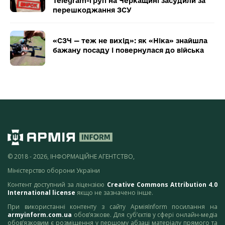
Telegram-груп на Черкащині засудили за
перешкоджання ЗСУ
«СЗЧ — теж не вихід»: як «Ніка» знайшла
бажану посаду і повернулася до війська
© 2018 - 2026, ІНФОРМАЦІЙНЕ АГЕНТСТВО,
Міністерство оборони України
Контент доступний за ліцензією
Creative Commons Attribution 4.0
International license
якщо не зазначено інше.
При використанні контенту з сайту АрміяInform посилання на
armyinform.com.ua
обов’язкове. Для суб’єктів у сфері онлайн-медіа
обов’язковим є розміщення у першому абзаці матеріалу прямого та