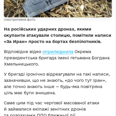
Ілюстративне фото
На російських ударних дронах, якими
окупанти атакували столицю, помітили написи
«За Иран» просто на бортах безпілотників.
Відповідне відео
оприлюднила
Окрема
президентська бригада імені гетьмана Богдана
Хмельницького.
У бригаді іронічно відреагували на такі написи,
зазначивши, що не знають, «до чого тут Іран»,
але точно знають інше — будь-яка повітряна
ціль має бути знищена.
Саме цим під час чергової масованої атаки
й займалися екіпажі зенітних дронів
та розрахунки ППО ближньої дії.