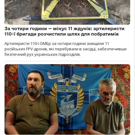
За чотири години — мінус 11 ждунів: артилеристи
110-ї бригади розчистили шлях для побратимів
Артилеристи 110-ї ОМБр за чотири години знищили 11
російських FPV-дронів, які перебували в засідці, забезпечивши
безпечний рух українських підрозділів.