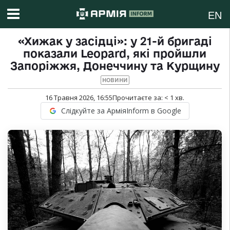
EN
«Хижак у засідці»: у 21-й бригаді
показали Leopard, які пройшли
Запоріжжя, Донеччину та Курщину
НОВИНИ
16 Травня 2026, 16:55
Прочитаєте за:
< 1
хв.
Слідкуйте за АрміяInform в Google