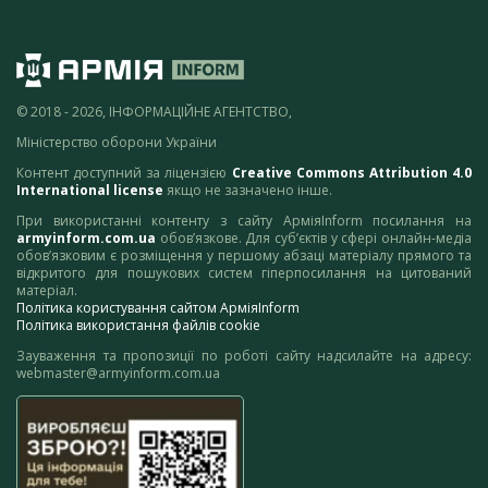
© 2018 - 2026, ІНФОРМАЦІЙНЕ АГЕНТСТВО,
Міністерство оборони України
Контент доступний за ліцензією
Creative Commons Attribution 4.0
International license
якщо не зазначено інше.
При використанні контенту з сайту АрміяInform посилання на
armyinform.com.ua
обов’язкове. Для суб’єктів у сфері онлайн-медіа
обов’язковим є розміщення у першому абзаці матеріалу прямого та
відкритого для пошукових систем гіперпосилання на цитований
матеріал.
Політика користування сайтом АрміяInform
Політика використання файлів cookie
Зауваження та пропозиції по роботі сайту надсилайте на адресу:
webmaster@armyinform.com.ua