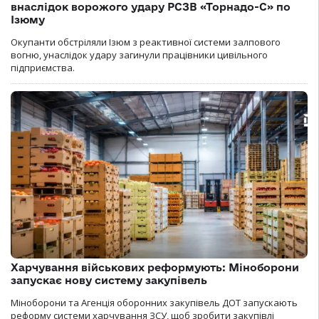
внаслідок ворожого удару РСЗВ «Торнадо-С» по
Ізюму
Окупанти обстріляли Ізюм з реактивної системи залпового
вогню, унаслідок удару загинули працівники цивільного
підприємства.
Харчування військових реформують: Міноборони
запускає нову систему закупівель
Міноборони та Агенція оборонних закупівель ДОТ запускають
реформу системи харчування ЗСУ, щоб зробити закупівлі