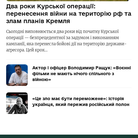
Два роки Курської операції:
перенесення війни на територію рф та
злам планів Кремля
Сьогодні виповнюється два роки від початку Курської
операції — безпрецедентної за задумом і виконанням
кампанії, яка перенесла бойові дії на територію держави-
агресора. Цей крок…
Актор і офіцер Володимир Ращук: «Воєнні
фільми не мають нічого спільного з
війною»
«Це зло має бути переможене»: історія
українця, який пережив російський полон