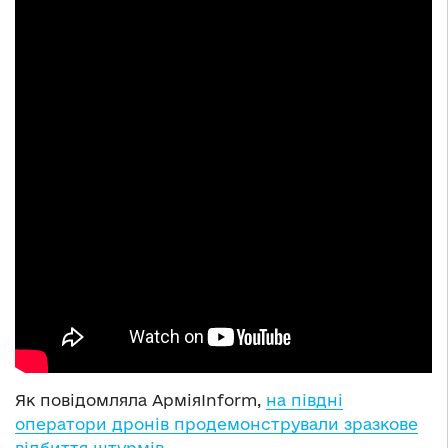
Як повідомляла АрміяInform,
на півдні
оператори дронів продемонстрували зразкове
відбиття штурмів
.