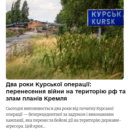
Два роки Курської операції:
перенесення війни на територію рф та
злам планів Кремля
Сьогодні виповнюється два роки від початку Курської
операції — безпрецедентної за задумом і виконанням
кампанії, яка перенесла бойові дії на територію держави-
агресора. Цей крок…