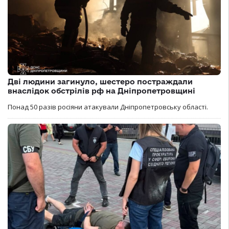
Дві людини загинуло, шестеро постраждали
внаслідок обстрілів рф на Дніпропетровщині
Понад 50 разів росіяни атакували Дніпропетровську області.