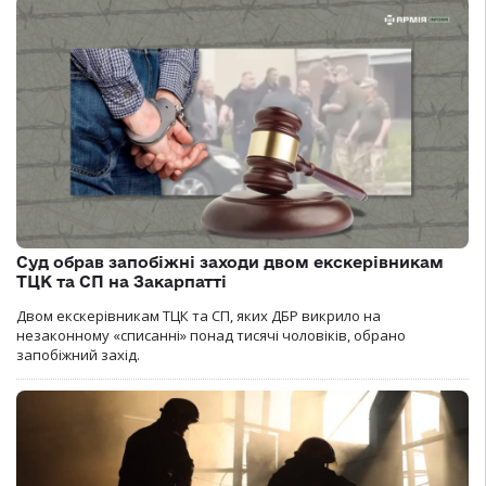
Суд обрав запобіжні заходи двом екскерівникам
ТЦК та СП на Закарпатті
Двом екскерівникам ТЦК та СП, яких ДБР викрило на
незаконному «списанні» понад тисячі чоловіків, обрано
запобіжний захід.